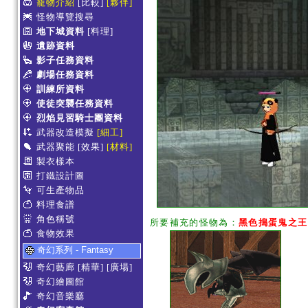
寵物介紹
[比較]
[夥伴]
怪物導覽搜尋
地下城資料
[料理]
遺跡資料
影子任務資料
劇場任務資料
訓練所資料
使徒突襲任務資料
烈焰見習騎士團資料
武器改造模擬
[細工]
武器聚能
[效果]
[材料]
製衣樣本
打鐵設計圖
可生產物品
料理食譜
角色稱號
所要補充的怪物為：
黑色搗蛋鬼之王
食物效果
奇幻系列 - Fantasy
奇幻藝廊
[精華]
[廣場]
奇幻繪圖館
奇幻音樂廳