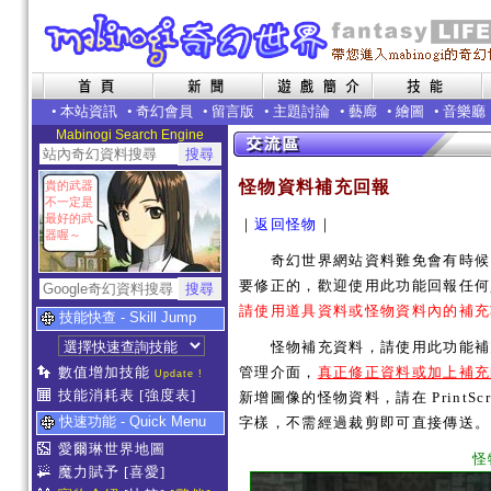
•
本站資訊
•
奇幻會員
•
留言版
•
主題討論
•
藝廊
•
繪圖
•
音樂廳
Mabinogi Search Engine
怪物資料補充回報
貴的武器
不一定是
最好的武
｜
返回怪物
｜
器喔～
奇幻世界網站資料難免會有時候內
要修正的，歡迎使用此功能回報任何
請使用道具資料或怪物資料內的補充
技能快查 - Skill Jump
怪物補充資料，請使用此功能補充
數值增加技能
管理介面，
真正修正資料或加上補充
Update !
技能消耗表
[強度表]
新增圖像的怪物資料，請在 PrintSc
快速功能 - Quick Menu
字樣，不需經過裁剪即可直接傳送。
愛爾琳世界地圖
怪
魔力賦予
[喜愛]