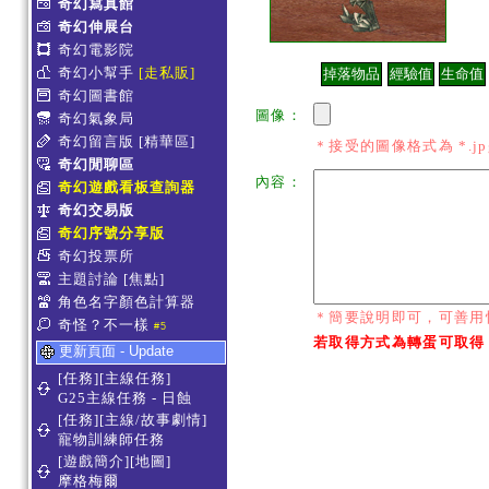
奇幻寫真館
奇幻伸展台
奇幻電影院
奇幻小幫手
[走私販]
奇幻圖書館
圖像：
奇幻氣象局
奇幻留言版
[精華區]
＊接受的圖像格式為 *.jpg *
奇幻閒聊區
內容：
奇幻遊戲看板查詢器
奇幻交易版
奇幻序號分享版
奇幻投票所
主題討論
[焦點]
角色名字顏色計算器
＊簡要說明即可，可善用
奇怪？不一樣
#5
若取得方式為轉蛋可取得
更新頁面 - Update
[任務][主線任務]
G25主線任務 - 日蝕
[任務][主線/故事劇情]
寵物訓練師任務
[遊戲簡介][地圖]
摩格梅爾