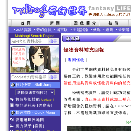
•
本站資訊
•
奇幻會員
•
留言版
•
主題討論
•
藝廊
•
繪圖
•
音樂廳
Mabinogi Search Engine
怪物資料補充回報
打怪練功
並不是唯
一的升級
｜
返回怪物
｜
方式～
奇幻世界網站資料難免會有時候內
要修正的，歡迎使用此功能回報任何
請使用道具資料或怪物資料內的補充
技能快查 - Skill Jump
怪物補充資料，請使用此功能補充
數值增加技能
管理介面，
真正修正資料或加上補充
Update !
技能消耗表
[強度表]
新增圖像的怪物資料，請在 PrintSc
快速功能 - Quick Menu
字樣，不需經過裁剪即可直接傳送。
愛爾琳世界地圖
怪
魔力賦予
[喜愛]