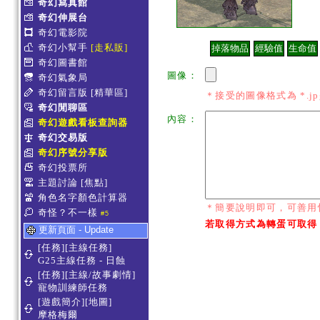
奇幻寫真館
奇幻伸展台
奇幻電影院
奇幻小幫手
[走私販]
奇幻圖書館
圖像：
奇幻氣象局
奇幻留言版
[精華區]
＊接受的圖像格式為 *.jpg *
奇幻閒聊區
內容：
奇幻遊戲看板查詢器
奇幻交易版
奇幻序號分享版
奇幻投票所
主題討論
[焦點]
角色名字顏色計算器
＊簡要說明即可，可善用
奇怪？不一樣
#5
若取得方式為轉蛋可取得
更新頁面 - Update
[任務][主線任務]
G25主線任務 - 日蝕
[任務][主線/故事劇情]
寵物訓練師任務
[遊戲簡介][地圖]
摩格梅爾