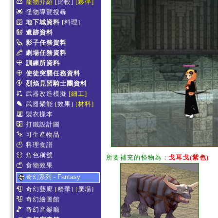
寵物介紹
[比較]
[夥伴]
怪物導覽搜尋
地下城資料
[料理]
遺跡資料
影子任務資料
劇場任務資料
訓練所資料
使徒突襲任務資料
烈焰見習騎士團資料
武器改造模擬
[細工]
武器聚能
[效果]
[材料]
製衣樣本
打鐵設計圖
可生產物品
料理食譜
角色稱號
所要補充的怪物為：
戈耳戈(紫色)
食物效果
奇幻系列 - Fantasy
奇幻藝廊
[精華]
[廣場]
奇幻繪圖館
奇幻音樂廳