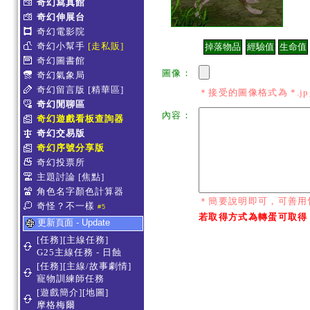
奇幻寫真館
奇幻伸展台
奇幻電影院
奇幻小幫手
[走私販]
奇幻圖書館
圖像：
奇幻氣象局
奇幻留言版
[精華區]
＊接受的圖像格式為 *.jpg *
奇幻閒聊區
內容：
奇幻遊戲看板查詢器
奇幻交易版
奇幻序號分享版
奇幻投票所
主題討論
[焦點]
角色名字顏色計算器
＊簡要說明即可，可善用
奇怪？不一樣
#5
若取得方式為轉蛋可取得
更新頁面 - Update
[任務][主線任務]
G25主線任務 - 日蝕
[任務][主線/故事劇情]
寵物訓練師任務
[遊戲簡介][地圖]
摩格梅爾