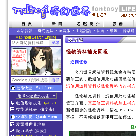
•
本站資訊
•
奇幻會員
•
留言版
•
主題討論
•
藝廊
•
繪圖
•
音樂廳
Mabinogi Search Engine
怪物資料補充回報
快來
奇幻
寫真館
分
享自己的
｜
返回怪物
｜
造型~
奇幻世界網站資料難免會有時候內
要修正的，歡迎使用此功能回報任何
請使用道具資料或怪物資料內的補充
技能快查 - Skill Jump
怪物補充資料，請使用此功能補充
數值增加技能
管理介面，
真正修正資料或加上補充
Update !
技能消耗表
[強度表]
新增圖像的怪物資料，請在 PrintSc
快速功能 - Quick Menu
字樣，不需經過裁剪即可直接傳送。
愛爾琳世界地圖
怪
魔力賦予
[喜愛]