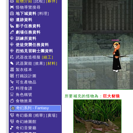
寵物介紹
[比較]
[夥伴]
怪物導覽搜尋
地下城資料
[料理]
遺跡資料
影子任務資料
劇場任務資料
訓練所資料
使徒突襲任務資料
烈焰見習騎士團資料
武器改造模擬
[細工]
武器聚能
[效果]
[材料]
製衣樣本
打鐵設計圖
可生產物品
料理食譜
角色稱號
所要補充的怪物為：
巨大豺狼
食物效果
奇幻系列 - Fantasy
奇幻藝廊
[精華]
[廣場]
奇幻繪圖館
奇幻音樂廳