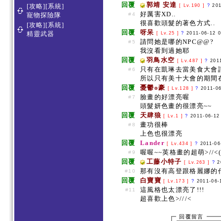
回覆
郭靖 安達
[攻略][系統]
[ Lv.190 ]
?
201
好厲害XD..
#4
寵物探險隊
很喜歡頭髮的著色方式..
[攻略][系統]
回覆
呀呆
精靈武器
[ Lv.25 ]
?
2011-06-12 0
請問她是哪的NPC@@?
#5
我沒看到過她耶
回覆
羽鳥水空
[ Lv.487 ]
?
201
只有在凱琳去當美食大會評
#6
所以只有美十大會的期間
回覆
憂鬱o豪
[ Lv.128 ]
?
2011-06
臉畫的好漂亮喔
#7
頭髮妍色畫的很漂亮~~
回覆
天肆狼
[ Lv.1 ]
?
2011-06-12
畫功很棒
#8
上色也很漂亮
回覆
Lander
[ Lv.434 ]
?
2011-06
喔喔~~英格畫的超萌>//<
#9
回覆
工藤小特子
[ Lv.263 ]
?
2
那有沒有高登跟格麗娜的代
#10
回覆
白寶寶
[ Lv.173 ]
?
2011-06-
這風格也太漂亮了!!!
#11
超喜歡上色>///<
回覆留言