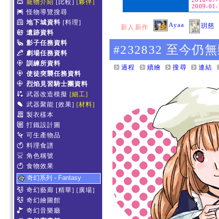
2010-0
寵物介紹
[比較]
[夥伴]
2009-
怪物導覽搜尋
地下城資料
[料理]
Ayaa
玥慈
新人新作
遺跡資料
影子任務資料
#232832 至今
劇場任務資料
訓練所資料
過程
續繪
搜尋
連結
使徒突襲任務資料
烈焰見習騎士團資料
武器改造模擬
[細工]
武器聚能
[效果]
[材料]
製衣樣本
打鐵設計圖
可生產物品
料理食譜
角色稱號
食物效果
奇幻系列 - Fantasy
奇幻藝廊
[精華]
[廣場]
奇幻繪圖館
奇幻音樂廳