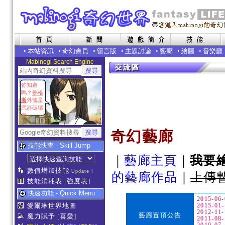
•
本站資訊
•
奇幻會員
•
留言版
•
主題討論
•
藝廊
•
繪圖
•
音樂廳
Mabinogi Search Engine
你知道
嗎？
佛格
斯
外號是
武器破壞
者
奇幻藝廊
技能快查 - Skill Jump
｜
藝廊主頁
｜
我要
數值增加技能
Update !
的藝廊作品
｜
上傳
技能消耗表
[強度表]
快速功能 - Quick Menu
2015-
愛爾琳世界地圖
2015-
2012-
藝廊置頂公告
魔力賦予
[喜愛]
2011-