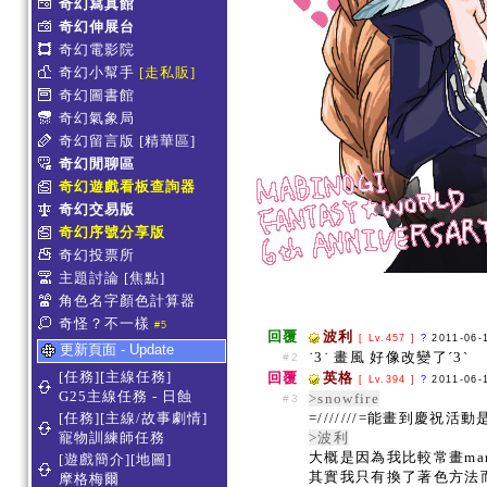
奇幻寫真館
奇幻伸展台
奇幻電影院
奇幻小幫手
[走私販]
奇幻圖書館
奇幻氣象局
奇幻留言版
[精華區]
奇幻閒聊區
奇幻遊戲看板查詢器
奇幻交易版
奇幻序號分享版
奇幻投票所
主題討論
[焦點]
角色名字顏色計算器
奇怪？不一樣
#5
回覆
波利
[ Lv.457 ]
?
2011-06-
更新頁面 - Update
˙3˙ 畫風 好像改變了ˊ3ˋ
#2
[任務][主線任務]
回覆
英格
[ Lv.394 ]
?
2011-06-
G25主線任務 - 日蝕
>snowfire
#3
=///////=能畫到慶祝活
[任務][主線/故事劇情]
>波利
寵物訓練師任務
大概是因為我比較常畫ma
[遊戲簡介][地圖]
其實我只有換了著色方法而
摩格梅爾