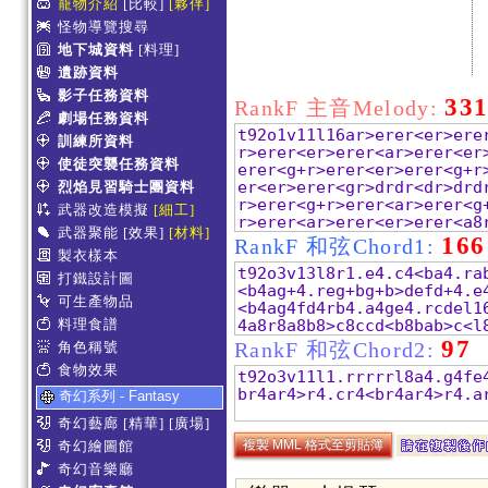
寵物介紹
[比較]
[夥伴]
怪物導覽搜尋
地下城資料
[料理]
遺跡資料
影子任務資料
33
RankF 主音Melody:
劇場任務資料
訓練所資料
使徒突襲任務資料
烈焰見習騎士團資料
武器改造模擬
[細工]
武器聚能
[效果]
[材料]
166
RankF 和弦Chord1:
製衣樣本
打鐵設計圖
可生產物品
料理食譜
97
RankF 和弦Chord2:
角色稱號
食物效果
奇幻系列 - Fantasy
奇幻藝廊
[精華]
[廣場]
複製 MML 格式至剪貼簿
奇幻繪圖館
奇幻音樂廳