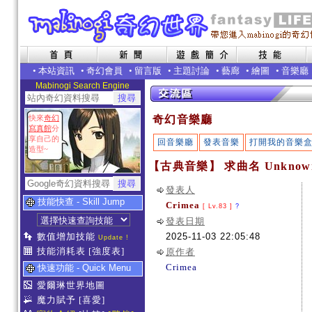
•
本站資訊
•
奇幻會員
•
留言版
•
主題討論
•
藝廊
•
繪圖
•
音樂廳
Mabinogi Search Engine
快來
奇幻
奇幻音樂廳
寫真館
分
享自己的
回音樂廳
發表音樂
打開我的音樂
造型~
【古典音樂】 求曲名 Unknow
發表人
技能快查 - Skill Jump
Crimea
[ Lv.83 ]
?
發表日期
數值增加技能
2025-11-03 22:05:48
Update !
技能消耗表
[強度表]
原作者
Crimea
快速功能 - Quick Menu
愛爾琳世界地圖
魔力賦予
[喜愛]