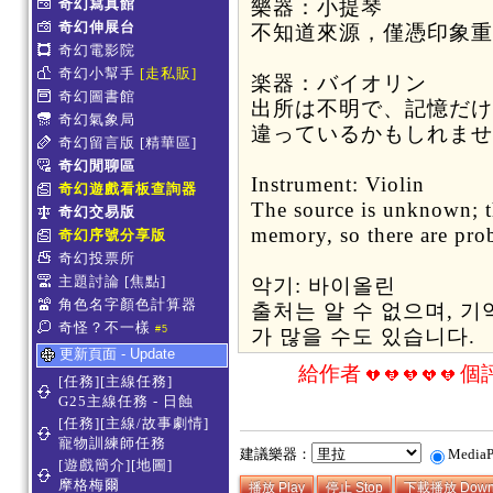
奇幻寫真館
樂器：小提琴
奇幻伸展台
不知道來源，僅憑印象
奇幻電影院
奇幻小幫手
[走私販]
楽器：バイオリン
奇幻圖書館
出所は不明で、記憶だけ
奇幻氣象局
違っているかもしれま
奇幻留言版
[精華區]
奇幻閒聊區
Instrument: Violin
奇幻遊戲看板查詢器
The source is unknown; t
奇幻交易版
memory, so there are pr
奇幻序號分享版
奇幻投票所
主題討論
[焦點]
악기: 바이올린
角色名字顏色計算器
출처는 알 수 없으며, 
奇怪？不一樣
#5
가 많을 수도 있습니다.
更新頁面 - Update
給作者
個
[任務][主線任務]
G25主線任務 - 日蝕
[任務][主線/故事劇情]
寵物訓練師任務
建議樂器：
Media
[遊戲簡介][地圖]
摩格梅爾