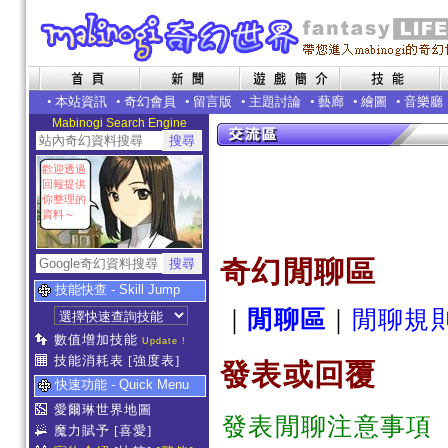
•
本站資訊
•
奇幻會員
•
留言版
•
主題討論
•
藝廊
•
繪圖
•
音樂廳
Mabinogi Search Engine
歡迎透過
回報提供
你整理的
資料～
奇幻閒聊區
技能快查 - Skill Jump
｜
閒聊區
｜
閒聊規
數值增加技能
Update !
技能消耗表
[強度表]
發表或回覆
快速功能 - Quick Menu
愛爾琳世界地圖
發表閒聊注意事項
魔力賦予
[喜愛]