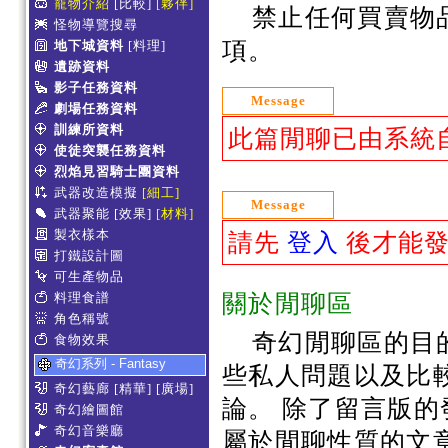
寵物介紹
[比較]
[夥伴]
禁止任何買賣物
怪物導覽搜尋
項。
地下城資料
[料理]
遺跡資料
影子任務資料
Message
劇場任務資料
訓練所資料
此篇閒聊已由系統自
使徒突襲任務資料
烈焰見習騎士團資料
武器改造模擬
[細工]
Message
武器聚能
[效果]
[材料]
製衣樣本
請先
登入
後才能發
打鐵設計圖
可生產物品
料理食譜
關於閒聊區
角色稱號
奇幻閒聊區的目
食物效果
奇幻系列 - Fantasy
些私人問題以及比
奇幻藝廊
[精華]
[廣場]
論。 除了留言版
奇幻繪圖館
奇幻音樂廳
屬於閒聊性質的文