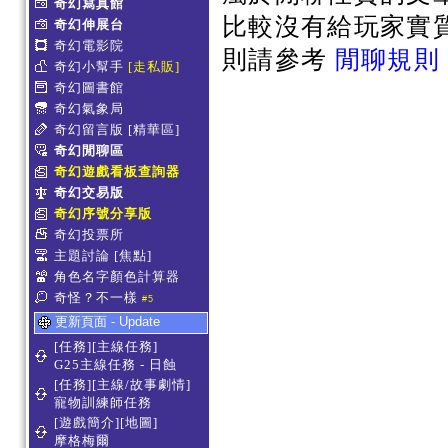
奇幻寫真館
比較沒有給玩家實
奇幻伸展台
奇幻電影院
則請參考
閒聊規則
奇幻小幫手
[走私販]
奇幻圖書館
奇幻氣象局
奇幻留言版
[精華區]
奇幻閒聊區
奇幻遊戲看板查詢器
奇幻交易版
奇幻序號分享版
奇幻投票所
主題討論
[焦點]
角色名字顏色計算器
奇怪？不一樣
#5
更新頁面 - Update
[任務][主線任務]
G25主線任務 - 日蝕
[任務][主線/故事劇情]
寵物訓練師任務
[遊戲簡介][地圖]
摩格梅爾