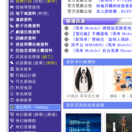
官方更新公告
《新瑪奇》0713(
寵物介紹
[比較]
[夥伴]
官方更新公告
格倫貝爾納改版最
怪物導覽搜尋
官方活動公告
加入調查團，BUF
地下城資料
[料理]
遺跡資料
影子任務資料
劇場任務資料
訓練所資料
使徒突襲任務資料
烈焰見習騎士團資料
武器改造模擬
[細工]
最新奇幻繪圖館
武器聚能
[效果]
[材料]
製衣樣本
打鐵設計圖
可生產物品
料理食譜
角色稱號
AI測試 茉莉安立繪
娜歐 / 潘 /
食物效果
最新寫真館經典擷圖
奇幻系列 - Fantasy
奇幻藝廊
[精華]
[廣場]
奇幻繪圖館
奇幻音樂廳