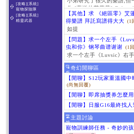
小弟研究了很久的樂譜,但
[攻略][系統]
作 [葬送的芙莉蓮]-Zoltraa
寵物探險隊
【其他】求 《絕區零》艾蓮
[攻略][系統]
得樂譜 拜託寫譜得大大
精靈武器
(1
如提
【問題】求一个左手《Luv
虫和你》钢琴曲谱谢谢
(1
求一个左手《Luvsic》
奇幻閒聊區
【閒聊】S12玩家重溫國
(尚無回覆)
【閒聊】即席抽獎券怎麼用
【閒聊】日服G16最終找
主題討論
寵物訓練師任務 - 奇妙的