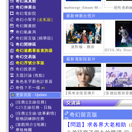
奇幻寫真館
奇幻伸展台
mabinogi_Emain Macha_2000-0600_1
尼托克莉
奇幻電影院
最新伸展台照片
奇幻小幫手
[走私販]
奇幻圖書館
奇幻氣象局
奇幻留言版
[精華區]
奇幻閒聊區
派對咖 - 雞排
奇幻遊戲看板查詢器
奇幻交易版
最新電影院影片
奇幻序號分享版
奇幻投票所
主題討論
[焦點]
角色名字顏色計算器
奇怪？不一樣
#5
【瑪奇永恆宣傳片】最初的感動
更新頁面 - Update
[任務][主線任務]
G25主線任務 - 日蝕
[任務][主線/故事劇情]
奇幻留言版
寵物訓練師任務
【問題】求各界大老相助
[遊戲簡介][地圖]
摩格梅爾