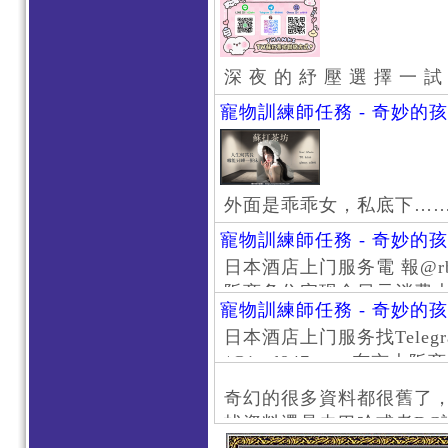
深 夜 的 紓 壓 選 擇 一 試
寵物訓練師任務 - 奇妙的
外面是乖乖女，私底下…
寵物訓練師任務 - 奇妙的
日本酒店上门服务電 報@rb111
阪商务住宅现金日元消费大阪
寵物訓練師任務 - 奇妙的
京风俗 #大阪风俗 #东京外
日本酒店上门服务找Telegr
上门服务新宿风俗 #梅田风
/@jptd847utpp 东
#日本萝莉 #大阪萝莉 #
京旅游 #大阪旅游 #东京风
奇幻的很多資料都很舊了
东京上门服务 #大阪上门服
找資料還是去巴哈或者DC
心斋桥风俗 #日本女孩 #大
了。