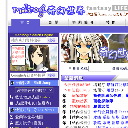
Mabinogi Search Engine
時尚服裝
大賽
在塔
拉定期舉
辦！
會員名稱:
會員密碼
技能快查 - Skill Jump
今日任務08/06
塔爾汀:
塔爾汀防禦
VIP任務08/06
塔爾汀:
引誘
(3~3)
寵物當家
寵物訓練師任務
、
數值增加技能
Update !
寵物當家
寵物探險隊
技能消耗表
[強度表]
精靈的飛翔
精靈武器
快速功能 - Quick Menu
【站內公告】
奇幻會員新增 Face
愛爾琳世界地圖
【站內公告】
攻略 系統 新增 我
【站內公告】
攻略 系統 新增 嘉
魔力賦予
[喜愛]