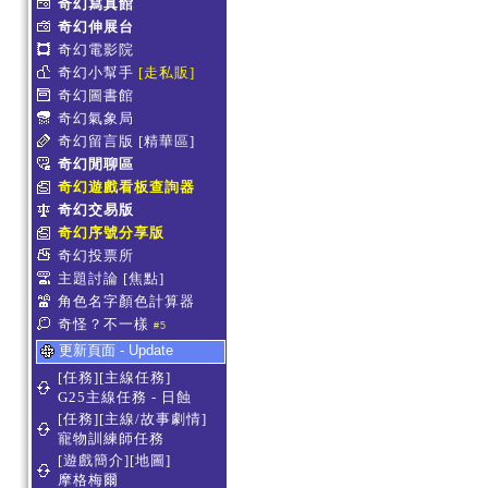
奇幻寫真館
奇幻伸展台
奇幻電影院
奇幻小幫手
[走私販]
奇幻圖書館
奇幻氣象局
奇幻留言版
[精華區]
奇幻閒聊區
奇幻遊戲看板查詢器
奇幻交易版
奇幻序號分享版
奇幻投票所
主題討論
[焦點]
角色名字顏色計算器
奇怪？不一樣
#5
更新頁面 - Update
[任務][主線任務]
G25主線任務 - 日蝕
[任務][主線/故事劇情]
寵物訓練師任務
[遊戲簡介][地圖]
摩格梅爾