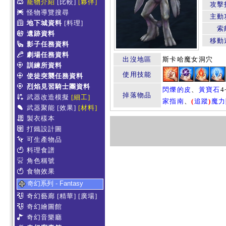
寵物介紹
[比較]
[夥伴]
攻擊
怪物導覽搜尋
主動
地下城資料
[料理]
索
遺跡資料
移動
影子任務資料
劇場任務資料
出沒地區
斯卡哈魔女洞穴
訓練所資料
使用技能
使徒突襲任務資料
烈焰見習騎士團資料
閃爍的皮
、
黃寶石
4
掉落物品
武器改造模擬
[細工]
家指南
、
(
追蹤
)
魔力
武器聚能
[效果]
[材料]
製衣樣本
打鐵設計圖
可生產物品
料理食譜
角色稱號
食物效果
奇幻系列 - Fantasy
奇幻藝廊
[精華]
[廣場]
奇幻繪圖館
奇幻音樂廳