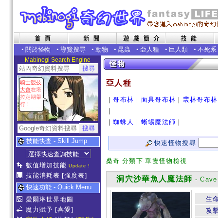
•
關於怪物
•
導覽搜尋
•
動物
•
昆蟲
•
亞人種
•
巨人類
•
不死系
Mabinogi Search Engine
亞人種
騎士競技
大會
在塔
拉定期舉
｜
哥布林
｜
面具哥布林
｜
叢林哥布林
行！
｜
｜
蜘蛛人
｜
蜥蜴魔法師
｜
技能快查 - Skill Jump
快速怪物搜尋
桑奇 分類下 單隻怪物檢視
數值增加技能
Update !
技能消耗表
[強度表]
洞穴沙華魚人魔法師
- Cave
快速功能 - Quick Menu
生
愛爾琳世界地圖
魔力賦予
[喜愛]
攻