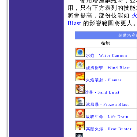
使用塔座鋼瓶時，並不
用，只有下方表列的技能
將會提高，部份技能如
火
Blast
的影響範圍將更大
裝備塔座
技能
水炮 - Water Cannon
旋風衝擊 - Wind Blast
火焰噴射 - Flamer
沙暴 - Sand Burst
冰風暴 - Frozen Blast
吸取生命 - Life Drain
高壓火爆 - Heat Buster