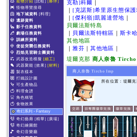
寵物介紹
[比較]
[夥伴]
克勒]科爾
｜
怪物導覽搜尋
｜
[克諾斯]希里原生態保
地下城資料
[料理]
｜
[傑利嶺]凱麗達營地
｜
遺跡資料
貝爾法斯特島
影子任務資料
｜
貝爾法斯特轄區
｜
斯卡
劇場任務資料
訓練所資料
其他地區
使徒突襲任務資料
｜
雅芬
｜
其他地區
｜
烈焰見習騎士團資料
堤爾克那
商人奈魯 Tircho
武器改造模擬
[細工]
武器聚能
[效果]
[材料]
商人奈魯 Tircho Imp
製衣樣本
打鐵設計圖
所在位置：堤爾克那
可生產物品
料理食譜
角色稱號
食物效果
交易
掠奪團徽章兌換
徽章兌換
奇幻系列 - Fantasy
奇幻藝廊
[精華]
[廣場]
奇幻繪圖館
奇幻音樂廳