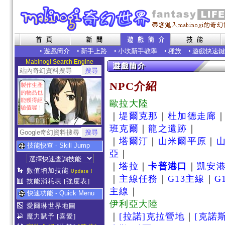
•
遊戲簡介
•
新手上路
•
小坎新手教學
•
種族
•
遊戲快速鍵
Mabinogi Search Engine
NPC介紹
製作生產
的物品也
能獲得經
歐拉大陸
驗值喔！
｜
堤爾克那
｜
杜加德走廊
班克爾
｜
龍之遺跡
｜
｜
塔爾汀
｜
山米爾平原
｜
技能快查 - Skill Jump
亞
｜
｜
塔拉
｜
卡普港口
｜
凱安
數值增加技能
Update !
｜
主線任務
｜
G13主線
｜
G
技能消耗表
[強度表]
主線
｜
快速功能 - Quick Menu
伊利亞大陸
愛爾琳世界地圖
｜
[拉諾]克拉營地
｜
[克諾
魔力賦予
[喜愛]