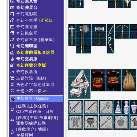
奇幻寫真館
奇幻伸展台
奇幻電影院
奇幻小幫手
[走私販]
奇幻圖書館
奇幻氣象局
奇幻留言版
[精華區]
奇幻閒聊區
奇幻遊戲看板查詢器
奇幻交易版
奇幻序號分享版
奇幻投票所
主題討論
[焦點]
角色名字顏色計算器
奇怪？不一樣
#5
更新頁面 - Update
[任務][主線任務]
G25主線任務 - 日蝕
[任務][主線/故事劇情]
寵物訓練師任務
[遊戲簡介][地圖]
摩格梅爾