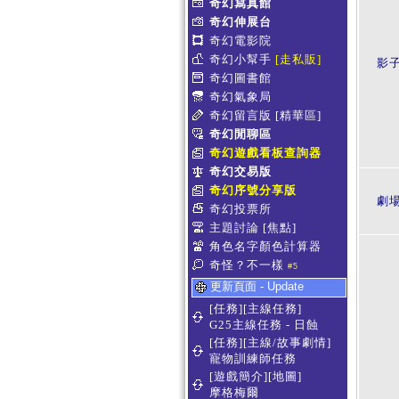
奇幻寫真館
奇幻伸展台
奇幻電影院
奇幻小幫手
[走私販]
影
奇幻圖書館
奇幻氣象局
奇幻留言版
[精華區]
奇幻閒聊區
奇幻遊戲看板查詢器
奇幻交易版
奇幻序號分享版
劇
奇幻投票所
主題討論
[焦點]
角色名字顏色計算器
奇怪？不一樣
#5
更新頁面 - Update
[任務][主線任務]
G25主線任務 - 日蝕
[任務][主線/故事劇情]
寵物訓練師任務
[遊戲簡介][地圖]
摩格梅爾