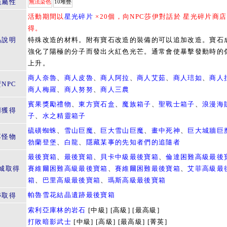
籤屬性
無法染色
10堆疊
活動期間以
星光碎片
×20個，向NPC莎伊對話於 星光碎片商店
得。
品說明
特殊改造的材料。附有寶石改造的裝備的可以追加改造。寶石
強化了陽極的分子而發出火紅色光芒。通常會使暴擊發動時的
上升。
商人奈魯
、
商人皮魯
、
商人阿拉
、
商人艾茹
、
商人琣如
、
商人
NPC
商人梅羅
、
商人努努
、
商人三農
賓果獎勵禮物
、
東方寶石盒
、
魔族箱子
、
聖戰士箱子
、
浪漫海
用獲得
子
、
水之精靈箱子
硫磺蜘蛛
、
雪山巨魔
、
巨大雪山巨魔
、
畫中死神
、
巨大城牆巨
落怪物
勃蘭登堡
、
白龍
、
隱藏某事的先知者們的追隨者
最後寶箱
、
最後寶箱
、
貝卡中級最後寶箱
、
倫達困難高級最後
城取得
賽維爾困難高級最後寶箱
、
賽維爾困難最後寶箱
、
艾菲高級最
箱
、
巴里高級最後寶箱
、
瑪斯高級最後寶箱
帕魯雪花結晶遺跡最後寶箱
跡取得
索利亞庫林的岩石
[中級] [高級] [最高級]
打敗暗影武士
[中級] [高級] [最高級] [菁英]