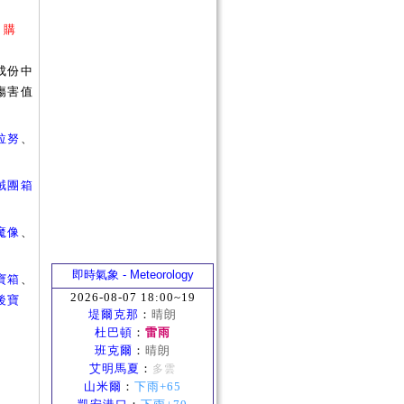
 購
成份中
傷害值
拉努
、
賊團箱
魔像
、
即時氣象 - Meteorology
寶箱
、
2026-08-07 18:00~19
後寶
堤爾克那
：
晴朗
杜巴頓
：
雷雨
班克爾
：
晴朗
艾明馬夏
：
多雲
山米爾
：
下雨+65