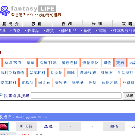
防具
•
衣物
•
收集品
•
雜貨
•
補給用品
•
食物
•
書籍
•
樣本與設計
品
紡織/製衣
藥草
冶煉/打鐵
魔族卷軸
怪物部位
遺物
寶石
結
法利亞斯寶物
惡魔材料
兌換卷
圖騰
農場設施
訓練石
生活材料
使者材料
貿易品
回音石
美容券
稱號券
理型
寵物才能
芬恩寶
快速道具搜尋
改造石
- Red Upgrade Stone
杜卡特
25萬
-
-
價值
5