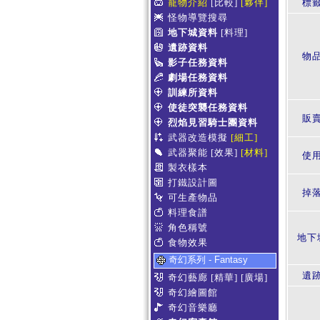
寵物介紹
[比較]
[夥伴]
標
怪物導覽搜尋
地下城資料
[料理]
遺跡資料
物
影子任務資料
劇場任務資料
訓練所資料
使徒突襲任務資料
販賣
烈焰見習騎士團資料
武器改造模擬
[細工]
武器聚能
[效果]
[材料]
使
製衣樣本
打鐵設計圖
掉
可生產物品
料理食譜
角色稱號
地下
食物效果
奇幻系列 - Fantasy
遺
奇幻藝廊
[精華]
[廣場]
奇幻繪圖館
奇幻音樂廳