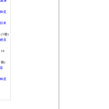
h樂園摩
網頁轉蛋
活動回來
(5個)
公主網頁
10
3個)
轉蛋
箱子轉蛋