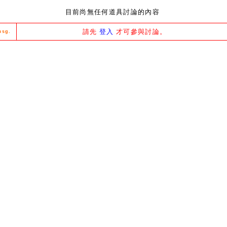
目前尚無任何道具討論的內容
請先
登入
才可參與討論。
msg.