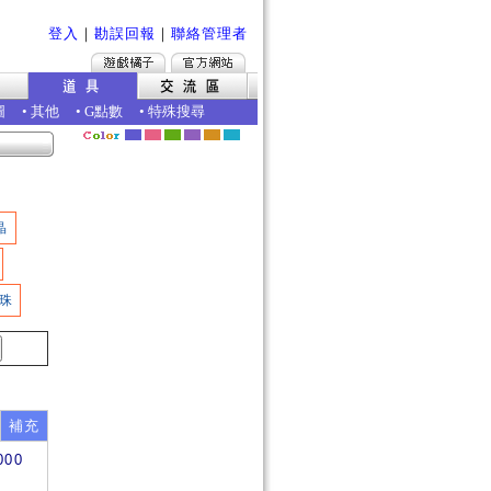
登入
｜
勘誤回報
｜
聯絡管理者
圖
•
其他
•
G點數
•
特殊搜尋
晶
珠
補充
000