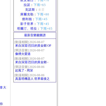
凱安港口
：
下雨+70
拉諾
：
下雨+65
克諾斯
：
多雲
庫爾克勒
：
下雨+80
傑利嶺
：
下雨+45
影子世界
：
下雨+45
塔爾汀、塔拉
：
下雨+65
最新音樂廳樂譜
[動漫相關] 2026-08-07
來自深淵 烈日的黃金鄉 OP
- かたち(Katachi)
[華語音樂] 2026-08-07
像煙火愛過
[動漫相關] 2026-08-07
來自深淵 烈日的黃金鄉 -
Gravity
[華語音樂] 2026-08-06
起風了 - 周深
[動漫相關] 2026-08-06
真蓋塔機器人 世界最後之
日OP2 HEATS
勇士拿大
到你