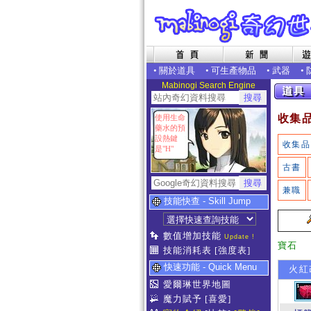
•
關於道具
•
可生產物品
•
武器
•
Mabinogi Search Engine
收集
使用生命
藥水的預
設熱鍵
收集品
是"H"
古書
兼職
技能快查 - Skill Jump
數值增加技能
Update !
寶石
技能消耗表
[強度表]
快速功能 - Quick Menu
火紅
愛爾琳世界地圖
魔力賦予
[喜愛]