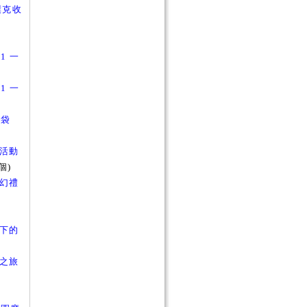
 撲克收
.1 一
.1 一
福袋
釣魚活動
個)
的魔幻禮
所留下的
星爆之旅