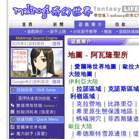
•
遊戲簡介
•
新手上路
•
小坎新手教學
•
種族
•
遊戲快速鍵
Mabinogi Search Engine
每種
寵物
地圖 - 阿瓦隆聖所
的背包大
小都不相
｜
愛爾琳世界地圖
｜
歐拉
同！
大陸地圖
｜
伊利亞大陸
｜
拉諾區域
｜
克諾斯區
技能快查 - Skill Jump
利嶺區域
｜
｜
克拉營地
｜
比路里亞
數值增加技能
Update !
｜
希里原生態保護地區
技能消耗表
[強度表]
｜
螞蟻洞穴
｜
菲西斯隧道
快速功能 - Quick Menu
歐拉大陸
愛爾琳世界地圖
｜
希德斯特雪原邊境
｜
魔力賦予
[喜愛]