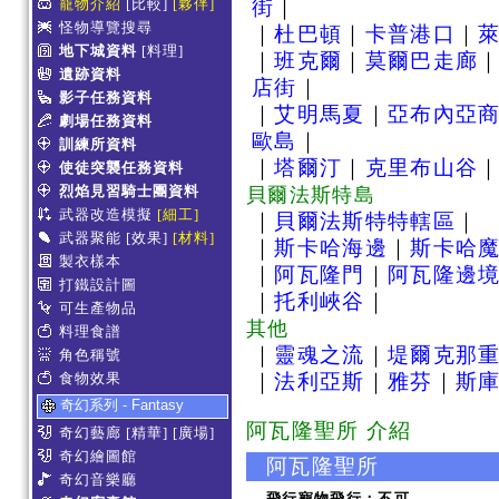
寵物介紹
[比較]
[夥伴]
街
｜
怪物導覽搜尋
｜
杜巴頓
｜
卡普港口
｜
地下城資料
[料理]
｜
班克爾
｜
莫爾巴走廊
遺跡資料
店街
｜
影子任務資料
｜
艾明馬夏
｜
亞布內亞
劇場任務資料
歐島
｜
訓練所資料
｜
塔爾汀
｜
克里布山谷
使徒突襲任務資料
烈焰見習騎士團資料
貝爾法斯特島
武器改造模擬
[細工]
｜
貝爾法斯特特轄區
｜
武器聚能
[效果]
[材料]
｜
斯卡哈海邊
｜
斯卡哈
製衣樣本
｜
阿瓦隆門
｜
阿瓦隆邊
打鐵設計圖
｜
托利峽谷
｜
可生產物品
其他
料理食譜
｜
靈魂之流
｜
堤爾克那
角色稱號
食物效果
｜
法利亞斯
｜
雅芬
｜
斯
奇幻系列 - Fantasy
阿瓦隆聖所 介紹
奇幻藝廊
[精華]
[廣場]
奇幻繪圖館
阿瓦隆聖所
奇幻音樂廳
飛行寵物飛行：不可