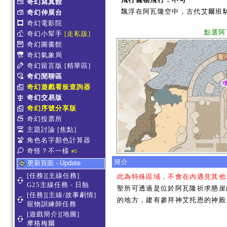
奇幻寫真館
飄浮在阿瓦隆空中，古代艾爾班
奇幻伸展台
奇幻電影院
點選阿
奇幻小幫手
[走私販]
奇幻圖書館
奇幻氣象局
奇幻留言版
[精華區]
奇幻閒聊區
奇幻遊戲看板查詢器
奇幻交易版
奇幻序號分享版
奇幻投票所
主題討論
[焦點]
角色名字顏色計算器
奇怪？不一樣
#5
簡介
更新頁面 - Update
[任務][主線任務]
此為特殊區域，不會在內遇見其他
G25主線任務 - 日蝕
聖所可透過是位於阿瓦隆祈求懸崖
[任務][主線/故事劇情]
的地方，建有參拜神艾托恩的神殿
寵物訓練師任務
[遊戲簡介][地圖]
摩格梅爾