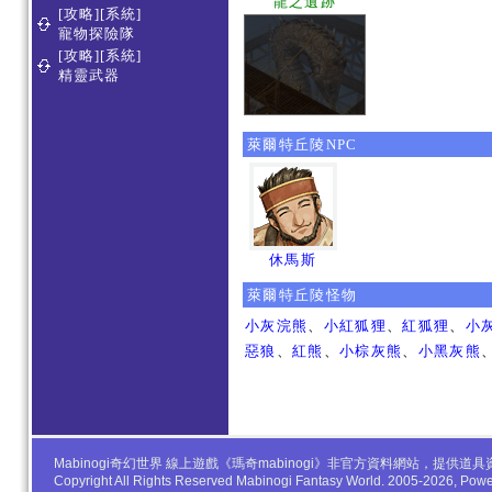
龍之遺跡
[攻略][系統]
寵物探險隊
[攻略][系統]
精靈武器
萊爾特丘陵NPC
休馬斯
萊爾特丘陵怪物
小灰浣熊
、
小紅狐狸
、
紅狐狸
、
小
惡狼
、
紅熊
、
小棕灰熊
、
小黑灰熊
Mabinogi奇幻世界 線上遊戲《瑪奇mabinogi》非官方資料網站，
Copyright All Rights Reserved Mabinogi Fantasy World. 2005-2026, Po