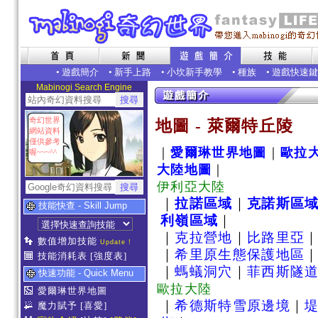
•
遊戲簡介
•
新手上路
•
小坎新手教學
•
種族
•
遊戲快速鍵
Mabinogi Search Engine
奇幻世界
地圖 - 萊爾特丘陵
網站資料
僅供參考
｜
愛爾琳世界地圖
｜
歐拉
喔~~~^^
大陸地圖
｜
伊利亞大陸
｜
拉諾區域
｜
克諾斯區
技能快查 - Skill Jump
利嶺區域
｜
｜
克拉營地
｜
比路里亞
數值增加技能
Update !
｜
希里原生態保護地區
技能消耗表
[強度表]
｜
螞蟻洞穴
｜
菲西斯隧道
快速功能 - Quick Menu
歐拉大陸
愛爾琳世界地圖
｜
希德斯特雪原邊境
｜
魔力賦予
[喜愛]