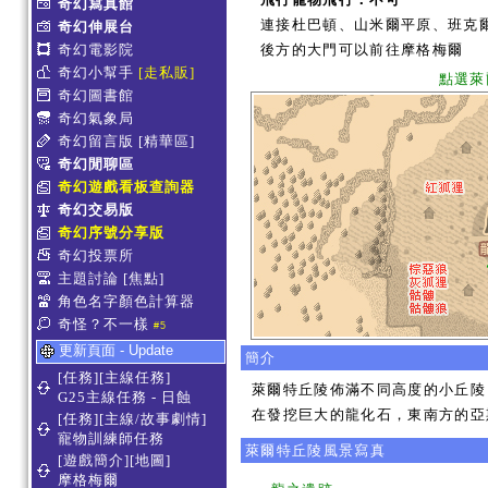
奇幻寫真館
連接杜巴頓、山米爾平原、班克
奇幻伸展台
奇幻電影院
後方的大門可以前往摩格梅爾
奇幻小幫手
[走私販]
點選萊
奇幻圖書館
奇幻氣象局
奇幻留言版
[精華區]
奇幻閒聊區
奇幻遊戲看板查詢器
奇幻交易版
奇幻序號分享版
奇幻投票所
主題討論
[焦點]
角色名字顏色計算器
奇怪？不一樣
#5
更新頁面 - Update
簡介
[任務][主線任務]
萊爾特丘陵佈滿不同高度的小丘陵
G25主線任務 - 日蝕
在發挖巨大的龍化石，東南方的亞
[任務][主線/故事劇情]
寵物訓練師任務
萊爾特丘陵風景寫真
[遊戲簡介][地圖]
摩格梅爾