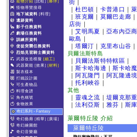
寵物介紹
[比較]
[夥伴]
街
｜
怪物導覽搜尋
｜
杜巴頓
｜
卡普港口
｜
地下城資料
[料理]
｜
班克爾
｜
莫爾巴走廊
遺跡資料
店街
｜
影子任務資料
｜
艾明馬夏
｜
亞布內亞
劇場任務資料
歐島
｜
訓練所資料
｜
塔爾汀
｜
克里布山谷
使徒突襲任務資料
烈焰見習騎士團資料
貝爾法斯特島
武器改造模擬
[細工]
｜
貝爾法斯特特轄區
｜
武器聚能
[效果]
[材料]
｜
斯卡哈海邊
｜
斯卡哈
製衣樣本
｜
阿瓦隆門
｜
阿瓦隆邊
打鐵設計圖
｜
托利峽谷
｜
可生產物品
其他
料理食譜
｜
靈魂之流
｜
堤爾克那
角色稱號
食物效果
｜
法利亞斯
｜
雅芬
｜
斯
奇幻系列 - Fantasy
萊爾特丘陵 介紹
奇幻藝廊
[精華]
[廣場]
奇幻繪圖館
萊爾特丘陵
奇幻音樂廳
飛行寵物飛行：不可