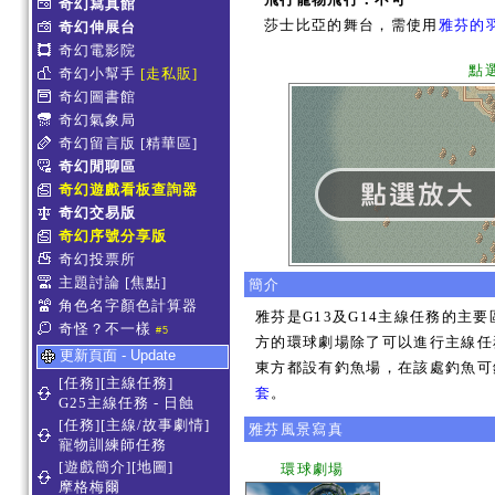
奇幻寫真館
莎士比亞的舞台，需使用
雅芬的
奇幻伸展台
奇幻電影院
點
奇幻小幫手
[走私販]
奇幻圖書館
奇幻氣象局
奇幻留言版
[精華區]
奇幻閒聊區
奇幻遊戲看板查詢器
奇幻交易版
奇幻序號分享版
奇幻投票所
主題討論
[焦點]
簡介
角色名字顏色計算器
雅芬是G13及G14主線任務的主
奇怪？不一樣
#5
方的環球劇場除了可以進行主線任
更新頁面 - Update
東方都設有釣魚場，在該處釣魚可
[任務][主線任務]
套
。
G25主線任務 - 日蝕
[任務][主線/故事劇情]
雅芬風景寫真
寵物訓練師任務
[遊戲簡介][地圖]
環球劇場
摩格梅爾