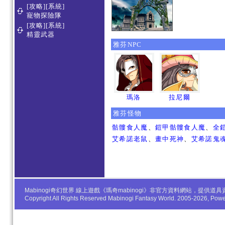
[攻略][系統]
寵物探險隊
[攻略][系統]
精靈武器
雅芬NPC
瑪洛
拉尼爾
雅芬怪物
骷髏食人魔
、
鎧甲骷髏食人魔
、
全
艾希諾老鼠
、
畫中死神
、
艾希諾鬼
Mabinogi奇幻世界 線上遊戲《瑪奇mabinogi》非官方資料網站，
Copyright All Rights Reserved Mabinogi Fantasy World. 2005-2026, Po