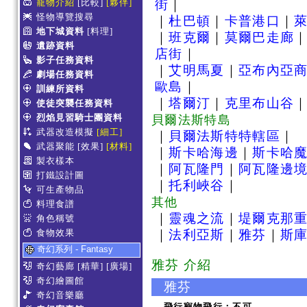
寵物介紹
[比較]
[夥伴]
街
｜
怪物導覽搜尋
｜
杜巴頓
｜
卡普港口
｜
地下城資料
[料理]
｜
班克爾
｜
莫爾巴走廊
遺跡資料
店街
｜
影子任務資料
｜
艾明馬夏
｜
亞布內亞
劇場任務資料
歐島
｜
訓練所資料
｜
塔爾汀
｜
克里布山谷
使徒突襲任務資料
烈焰見習騎士團資料
貝爾法斯特島
武器改造模擬
[細工]
｜
貝爾法斯特特轄區
｜
武器聚能
[效果]
[材料]
｜
斯卡哈海邊
｜
斯卡哈
製衣樣本
｜
阿瓦隆門
｜
阿瓦隆邊
打鐵設計圖
｜
托利峽谷
｜
可生產物品
其他
料理食譜
｜
靈魂之流
｜
堤爾克那
角色稱號
食物效果
｜
法利亞斯
｜
雅芬
｜
斯
奇幻系列 - Fantasy
雅芬 介紹
奇幻藝廊
[精華]
[廣場]
奇幻繪圖館
雅芬
奇幻音樂廳
飛行寵物飛行：不可