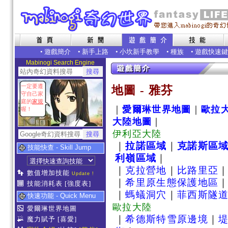
•
遊戲簡介
•
新手上路
•
小坎新手教學
•
種族
•
遊戲快速鍵
Mabinogi Search Engine
一定要遵
地圖 - 雅芬
守自己家
庭的
家規
｜
愛爾琳世界地圖
｜
歐拉
喔！
大陸地圖
｜
伊利亞大陸
｜
拉諾區域
｜
克諾斯區
技能快查 - Skill Jump
利嶺區域
｜
｜
克拉營地
｜
比路里亞
數值增加技能
Update !
｜
希里原生態保護地區
技能消耗表
[強度表]
｜
螞蟻洞穴
｜
菲西斯隧道
快速功能 - Quick Menu
歐拉大陸
愛爾琳世界地圖
｜
希德斯特雪原邊境
｜
魔力賦予
[喜愛]