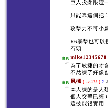
巨人投擲跟渣一
只能靠這個把
攻擊力不可小
R6暴擊也可以
石頭
mike12345678
會員
#7
為了敏捷的才
不然練了好像也
夙楓
[ Lv.175 ]
?
會員
#8
本人練的是人
個人突擊已經R
這技能很實用