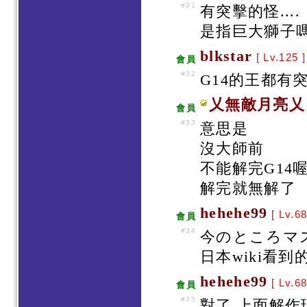
#31
有突擊的怪....
是指巨大獅子嗎
blkstar
[ Lv.125 
會員
#32
G14的王都有突
乂無敵月亮乂
會員
#33
意思是
沒大師前
不能解完G14喔
解完就無解了
hehehe99
[ Lv.68
會員
#34
今のところマ
日本wiki看
hehehe99
[ Lv.68
會員
#35
對了 上面解作現