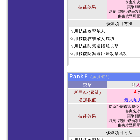
傷害來攻
技能效果
突擊距
以劍, 鈍器, 斧頭攻
傷害攻擊周
修煉項目方法
☆用技能攻擊敵人
☆用技能攻擊敵人成功
☆用技能防禦遠距離攻擊
☆用技能防禦遠距離攻擊成功
RankＥ
(強度值5)
突擊
4
所需AP(累計)
(
增加數值
最大耐
使遠距離傷害減少 3
傷害來攻
技能效果
突擊距
以劍, 鈍器, 斧頭攻
傷害攻擊周
修煉項目方法