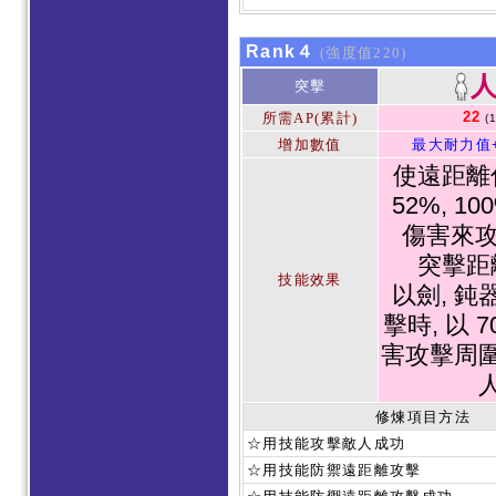
Rank４
(強度值220)
突擊
22
所需AP(累計)
(
增加數值
最大耐力值
使遠距離
52%, 1
傷害來攻
突擊距
技能效果
以劍, 鈍
擊時, 以 
害攻擊周
修煉項目方法
☆用技能攻擊敵人成功
☆用技能防禦遠距離攻擊