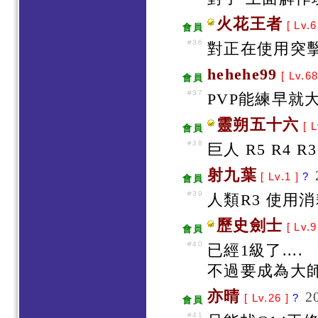
火花王者
[ Lv.
會員
#36
對正在使用突擊
hehehe99
[ Lv.68
會員
#37
PVP能練早就
靈朔五十六
[ L
會員
#38
巨人 R5 R4 R
射九葉
[ Lv.1 ]
?
會員
#39
人類R3 使用
歷史劍士
[ Lv.9
會員
#40
已經1級了....
不過要成為大
亦晴
2
[ Lv.26 ]
?
會員
#41