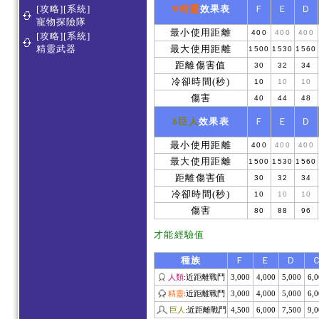
[攻略][系統]
Ψ精靈
效果表
Ｆ
Ｅ
Ｄ
寵物探險隊
最小使用距離
400
400
400
[攻略][系統]
精靈武器
最大使用距離
1500
1530
1560
距離傷害值
30
32
34
冷卻時間(秒)
10
10
10
傷害
40
44
48
δ巨人
效果表
Ｆ
Ｅ
Ｄ
最小使用距離
400
400
400
最大使用距離
1500
1530
1560
距離傷害值
30
32
34
冷卻時間(秒)
10
10
10
傷害
80
88
96
才能經驗值
種族
Ｆ
Ｅ
Ｄ
人類
:近距離戰鬥
3,000
4,000
5,000
6,
精靈
:近距離戰鬥
3,000
4,000
5,000
6,
巨人
:近距離戰鬥
4,500
6,000
7,500
9,