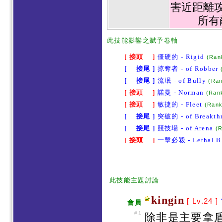
害近距離
所有
此
技能影響之賦予卷軸
[ 接頭 ]
僵硬的 - Rigid
(Ran
[ 接尾 ]
掠奪者 - of Robber
[ 接尾 ]
流氓 - of Bully
(Ra
[ 接頭 ]
諾曼 - Norman
(Ran
[ 接頭 ]
敏捷的 - Fleet
(Rank
[ 接尾 ]
突破的 - of Breakth
[ 接尾 ]
競技場 - of Arena
(
[ 接頭 ]
一擊必殺 - Lethal B
此技能主題討論
kingin
[ Lv.24 ]
會員
#1
除非是主要拿