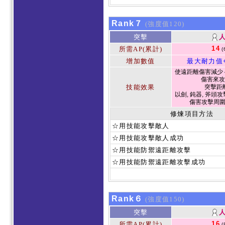
Rank７
(強度值120)
突擊
14
所需AP(累計)
(
增加數值
最大耐力值
使遠距離傷害減少 4
傷害來攻
技能效果
突擊距
以劍, 鈍器, 斧頭攻
傷害攻擊周
修煉項目方法
☆用技能攻擊敵人
☆用技能攻擊敵人成功
☆用技能防禦遠距離攻擊
☆用技能防禦遠距離攻擊成功
Rank６
(強度值150)
突擊
16
所需AP(累計)
(