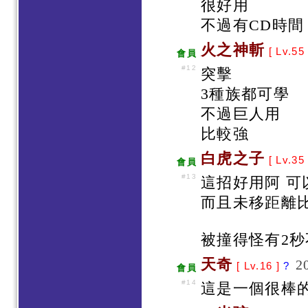
很好用
不過有CD時間
火之神斬
[ Lv.55
會員
#12
突擊
3種族都可學
不過巨人用
比較強
白虎之子
[ Lv.35
會員
#13
這招好用阿 可
而且未移距離
被撞得怪有2
天奇
2
[ Lv.16 ]
?
會員
#14
這是一個很棒的