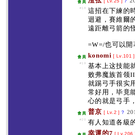
澄弦
2
[ Lv.25 ]
?
會員
#18
這招在下練的
迴避，賽維爾
遠距離弓箭的
=W=/也可以
konomi
[ Lv.101 
會員
#19
基本上这技能
败弗魔族首领
就踢弓手很实
常好用，毕竟
心的就是弓手，
普京
20
[ Lv.2 ]
?
會員
#20
有人知道各級的
幸運的7
[ Lv.206
會員