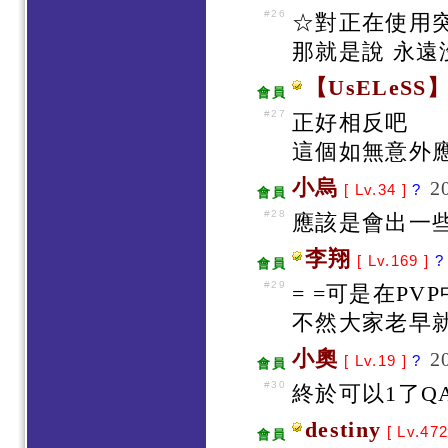
#26
☆對正在使用
那就是說 永遠
【UsELeSS
會員
#27
正好相反吧
這個如無意外應
小烏
2
[ Lv.34 ]
?
會員
#28
應該是會出一
李翔
[ Lv.169 ]
?
會員
#29
= =可是在PV
不然大家老早就
小奧
2
[ Lv.19 ]
?
會員
#30
終於可以1了Q
destiny
[ Lv.472
會員