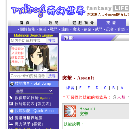
•
關於技能
•
生活
•
戰鬥
•
遠距
•
魔法
•
鍊金
•
武鬥
•
忍者
•
音樂
•
Mabinogi Search Engine
裝備套裝
來啟動特
殊
套裝效
果
能力！
突擊 - Assault
技能快查 - Skill Jump
｜
練習
｜
Ｆ
｜
Ｅ
｜
Ｄ
｜
Ｃ
｜
Ｂ
｜
Ａ
｜
＊可習得此技能的種族為：
人類
數值增加技能
Update !
技能消耗表
[強度表]
Assault
快速功能 - Quick Menu
突擊
愛爾琳世界地圖
魔力賦予
[喜愛]
技能說明：