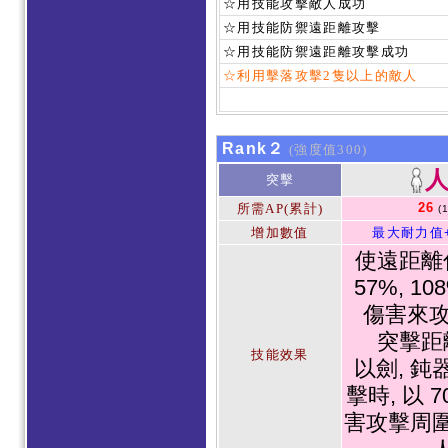
☆用技能攻擊敵人成功
☆用技能防禦遠距離攻擊
☆用技能防禦遠距離攻擊成功
☆利用擊落攻擊2隻以上的敵人
Rank２
(強度值300)
突擊
26
所需AP(累計)
(
增加數值
最大耐力值
使遠距離
57%, 1
傷害來攻
突擊距
技能效果
以劍, 鈍
擊時, 以 
害攻擊周