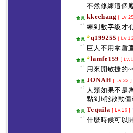
不然修練這個
kkechang
[ Lv.2
會員
#2
練到數字級才有
q199255
[ Lv.1
會員
#3
巨人不用拿盾直
lamfe159
[ Lv.
會員
#4
用來開敏捷的~=.
JONAH
[ Lv.32 
會員
#5
人類如果不是
點到b能啟動僵
Tequila
[ Lv.16 ]
會員
#6
什麼時候可以