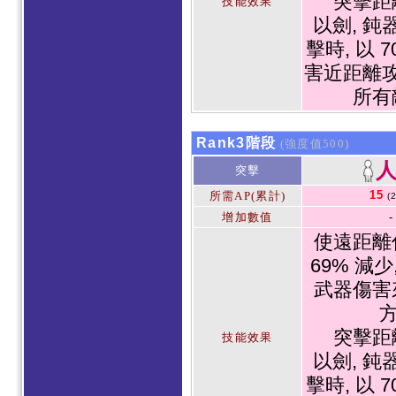
突擊距
技能效果
以劍, 鈍
擊時, 以 
害近距離
所有
Rank3階段
(強度值500)
突擊
15
所需AP(累計)
(
增加數值
-
使遠距離
69% 減少
武器傷害
方
突擊距
技能效果
以劍, 鈍
擊時, 以 