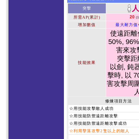
突擊
20
所需AP(累計)
(
增加數值
最大耐力值
使遠距離
50%, 9
害來攻
突擊距
技能效果
以劍, 鈍
擊時, 以 
害攻擊周
修煉項目方法
☆用技能攻擊敵人成功
☆用技能防禦遠距離攻擊
☆用技能防禦遠距離攻擊成功
☆利用擊落攻擊2隻以上的敵人