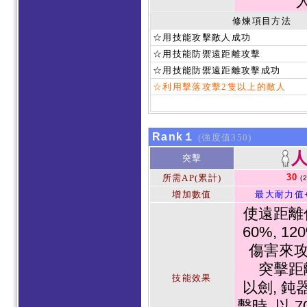
修煉項目方法
☆用技能攻擊敵人成功
☆用技能防禦遠距離攻擊
☆用技能防禦遠距離攻擊成功
☆利用擊落攻擊2隻以上的敵人
Rank１
(強度值350)
突擊
30
所需AP(累計)
(
增加數值
最大耐力值
使遠距離
60%, 1
傷害來攻
突擊距
技能效果
以劍, 鈍
擊時, 以 