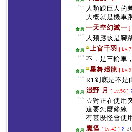
#21
人類跟巨人的差
大概就是機車跟
一天空幻滅一
[
會員
#22
人類應該是腳踏
上官千羽
[ Lv.7
會員
#23
不，是三輪車
星舞殘龍
[ Lv.9
會員
#24
R1到底是不是
淺野 月
[ Lv.58 ]
會員
#25
☆對正在使用
這要怎麼修練
有甚麼怪會使用
魔怪
2
[ Lv.42 ]
?
會員