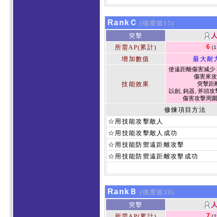
RankＣ
(強度值15)
突擊
6
所需AP(累計)
(
增加數值
最大耐
使遠距離傷害減少 3
傷害來攻
技能效果
突擊距
以劍, 鈍器, 斧頭攻
傷害攻擊周
修煉項目方法
☆用技能攻擊敵人
☆用技能攻擊敵人成功
☆用技能防禦遠距離攻擊
☆用技能防禦遠距離攻擊成功
RankＢ
(強度值30)
突擊
7
所需AP(累計)
(