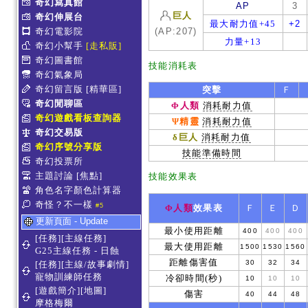
奇幻寫真館
AP
3
巨人
奇幻伸展台
最大耐力值+45
+2
奇幻電影院
(AP:207)
力量+13
奇幻小幫手
[走私販]
奇幻圖書館
技能消耗表
奇幻氣象局
奇幻留言版
[精華區]
突擊
Ｆ
奇幻閒聊區
Φ人類
消耗耐力值
奇幻遊戲看板查詢器
Ψ精靈
消耗耐力值
奇幻交易版
δ巨人
消耗耐力值
奇幻序號分享版
技能準備時間
奇幻投票所
主題討論
[焦點]
技能效果表
角色名字顏色計算器
奇怪？不一樣
#5
Φ人類
效果表
Ｆ
Ｅ
Ｄ
更新頁面 - Update
最小使用距離
400
400
400
[任務][主線任務]
最大使用距離
1500
1530
1560
G25主線任務 - 日蝕
距離傷害值
30
32
34
[任務][主線/故事劇情]
寵物訓練師任務
冷卻時間(秒)
10
10
10
[遊戲簡介][地圖]
傷害
40
44
48
摩格梅爾