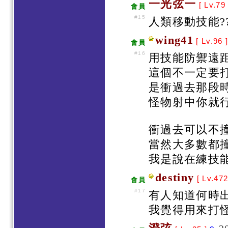
一光弦一
[ Lv.79
會員
#15
人類移動技能??
wing41
[ Lv.96 
會員
#16
用技能防禦遠
這個不一定要
是衝過去那段
怪物射中你就
衝過去可以不
當然大多數都撞
我是說在練技能
destiny
[ Lv.472
會員
#17
有人知道何時出
我覺得用來打