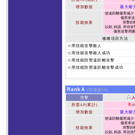
增加數值
最大耐
使遠距離傷害減少 3
傷害來攻
技能效果
突擊距
以劍, 鈍器, 斧頭攻
傷害攻擊周
修煉項目方法
☆用技能攻擊敵人
☆用技能攻擊敵人成功
☆用技能防禦遠距離攻擊
☆用技能防禦遠距離攻擊成功
RankＡ
(強度值50)
突擊
8
所需AP(累計)
(
增加數值
最大耐
使遠距離傷害減少 4
傷害來攻
技能效果
突擊距
以劍, 鈍器, 斧頭攻