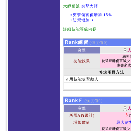
大師稱號
突擊大師
»突擊傷害值增加 15%
»防禦增加 3
詳細技能等級內容
Rank練習
(強度值0)
突擊
練習
技能效果
使遠距離傷害減少 1
傷害來攻
修煉項目方法
☆用技能攻擊敵人
RankＦ
(強度值0)
突擊
3
所需AP(累計)
(
增加數值
最大耐
使遠距離傷害減少 3