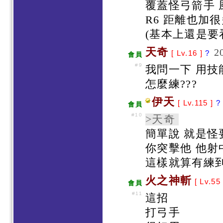
覆蓋怪弓箭手 
R6 距離也加
(基本上還是要
天奇
2
[ Lv.16 ]
?
會員
#9
我問一下 用技
怎麼練???
伊天
[ Lv.115 ]
?
會員
#10
>天奇
簡單說 就是
你突擊他 他射
這樣就算有練
火之神斬
[ Lv.55
會員
#11
這招
打弓手