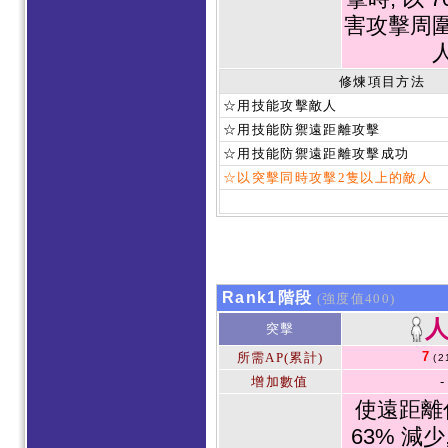
害攻擊周
修煉項目方法
☆用技能攻擊敵人
☆用技能防禦遠距離攻擊
☆用技能防禦遠距離攻擊成功
☆以突擊同時攻擊2隻以上的敵人
Rank1階段
(強度值400)
突擊
7
所需AP(累計)
(2
增加數值
-
使遠距離
63% 減少