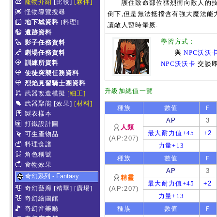
寵物介紹
[比較]
[夥伴]
護住致命部位猛烈衝向敵人的技能
怪物導覽搜尋
倒下,但是無法抵擋含有強大魔法能
地下城資料
[料理]
讓敵人暫時暈厥.
遺跡資料
學習方式：
影子任務資料
劇場任務資料
與
NPC沃沃
訓練所資料
NPC沃沃卡
交談
使徒突襲任務資料
烈焰見習騎士團資料
升級加總值一覽
武器改造模擬
[細工]
武器聚能
[效果]
[材料]
種族
數值
Ｆ
製衣樣本
AP
3
打鐵設計圖
人類
最大耐力值+45
+2
可生產物品
(AP:207)
料理食譜
力量+13
角色稱號
種族
數值
Ｆ
食物效果
AP
3
奇幻系列 - Fantasy
精靈
最大耐力值+45
+2
奇幻藝廊
[精華]
[廣場]
(AP:207)
力量+13
奇幻繪圖館
奇幻音樂廳
種族
數值
Ｆ