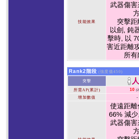
武器傷害
方
突擊距
技能效果
以劍, 鈍
擊時, 以 
害近距離
所有
Rank2階段
(強度值450)
突擊
10
所需AP(累計)
(
增加數值
-
使遠距離
66% 減少
武器傷害
方