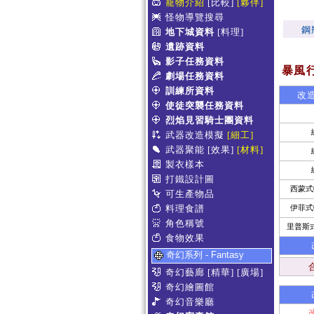
寵物介紹
[比較]
[夥伴]
怪物導覽搜尋
鋼
地下城資料
[料理]
遺跡資料
影子任務資料
暴風行動
劇場任務資料
訓練所資料
改造
使徒突襲任務資料
烈焰見習騎士團資料
武器改造模擬
[細工]
武器聚能
[效果]
[材料]
製衣樣本
打鐵設計圖
西蒙式
可生產物品
料理食譜
伊菲式
角色稱號
里普斯
食物效果
奇幻系列 - Fantasy
奇幻藝廊
[精華]
[廣場]
奇幻繪圖館
奇幻音樂廳