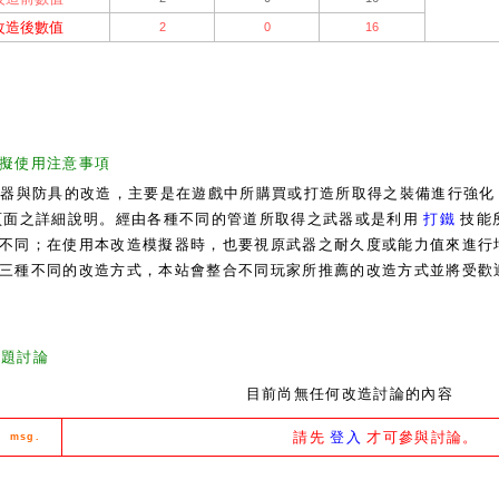
改造後數值
2
0
16
擬使用注意事項
武器與防具的改造，主要是在遊戲中所購買或打造所取得之裝備進行強
面之詳細說明。經由各種不同的管道所取得之武器或是利用
打鐵
技能
不同；在使用本改造模擬器時，也要視原武器之耐久度或能力值來進行
三種不同的改造方式，本站會整合不同玩家所推薦的改造方式並將受歡
主題討論
目前尚無任何改造討論的內容
請先
登入
才可參與討論。
msg.