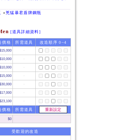
瓶
»
兇猛暴君盾牌鋼瓶
 Men
[道具詳細資料]
造價格
所需道具
改造順序 0~4
$15,000
-
$10,000
-
$10,000
-
$15,000
-
$30,000
-
$17,000
-
$23,100
-
造價格
所需道具
$
0
受歡迎的改造