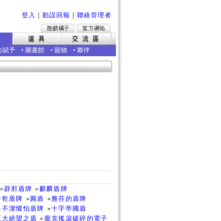
登入
｜
勘誤回報
｜
聯絡管理者
力賦予
•
圖書館
•
寵物
•
夥伴
»
辟邪盾牌
»
麒麟盾牌
餅乾盾牌
»
圓盾
»
雅芬的盾牌
»
不潔懼怕盾牌
»
十字帝國盾
巨大絕望之盾
»
龐克搖滾破碎的電子