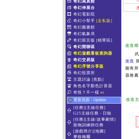
奇幻寫真館
奇幻伸展台
奇幻電影院
奇幻小幫手
[走私販]
奇幻圖書館
奇幻氣象局
奇幻留言版
[精華區]
改造模
奇幻閒聊區
奇幻遊戲看板查詢器
奇幻交易版
改造
頁
奇幻序號分享版
能有所
奇幻投票所
器推薦
主題討論
[焦點]
角色名字顏色計算器
奇怪？不一樣
#5
改造
更新頁面 - Update
[任務][主線任務]
G25主線任務 - 日蝕
[任務][主線/故事劇情]
寵物訓練師任務
[遊戲簡介][地圖]
摩格梅爾