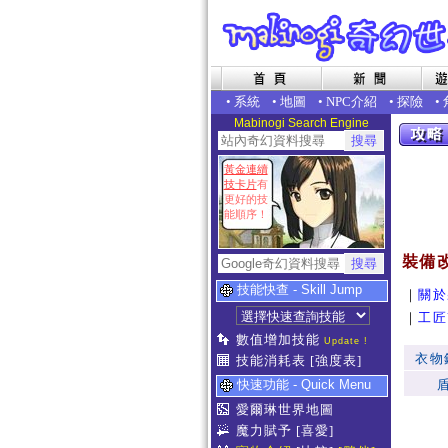
•
系統
•
地圖
•
NPC介紹
•
探險
•
Mabinogi Search Engine
黃金連續
技卡片
有
更好的技
能順序！
裝備改
技能快查 - Skill Jump
｜
關於
｜
工匠
數值增加技能
Update !
衣物
技能消耗表
[強度表]
快速功能 - Quick Menu
愛爾琳世界地圖
魔力賦予
[喜愛]