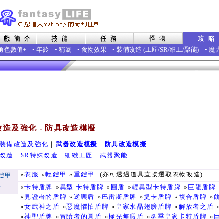
角色數值+
•
年齡
•
稱號
•
食物效果
•
裝備改造
(
工匠
/
SR
/
細工
/
聚能
)
•
魔
造及強化 - 防具改造模擬
裝備改造及強化
｜
武器改造模擬
｜
防具改造模擬
｜
改造
｜
SR特殊改造
｜
細緻工匠
｜
武器聚能
｜
»
衣服
»
輕鎧甲
»
重鎧甲
(亦可透過道具直接選取衣物改造)
鎧甲
»
卡特盾牌
»
異型 卡特盾牌
»
圓盾
»
輕異型卡特盾牌
»
巨龍盾牌
盾
»
見證者的盾牌
»
逆襲盾
»
巴雷斯盾牌
»
提卡盾牌
»
複合盾牌
»
»
女武神之盾
»
惡魔懼怕盾牌
»
皇家水晶翅膀盾牌
»
解放者之盾
»
神聖盾牌
»
冒險者的圓盾
»
極光無暇盾
»
冬季皇家卡特盾牌
»