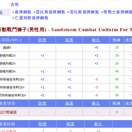
吉他
»
盾牌鋼瓶
»
雷比斯盾牌鋼瓶
»
雷比斯盾牌鋼瓶
»
聖戰士盾牌鋼
瓶
»
亡靈洞察盾牌鋼瓶
戰鬥褲子(男性用) - Sandstorm Combat Uniform For
項目(NPC)
防禦
保護
耐久
熟練
改
裁縫
+5
20
N
縫補內襯1
+1
+1
20
N
縫補內襯2
+1
+1
20
N
縫補內襯3
+1
+1
40
N
特殊修改布料法
+2
+1
-5
60
N
特殊修改布料法
+1
+1
-3
50
N
式特殊修改布料法
+2
+1
-6
55
N
改造項目
防禦
保護
耐久
熟練
改
合計增減值
-
-
-
0
改造比較
防禦
保護
耐久
改造前數值
2
0
16