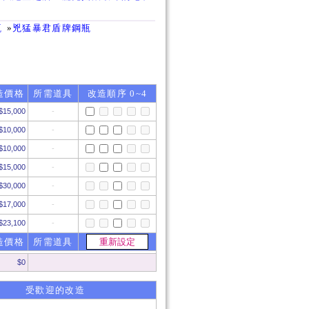
瓶
»
兇猛暴君盾牌鋼瓶
造價格
所需道具
改造順序 0~4
$15,000
-
$10,000
-
$10,000
-
$15,000
-
$30,000
-
$17,000
-
$23,100
-
造價格
所需道具
$
0
受歡迎的改造