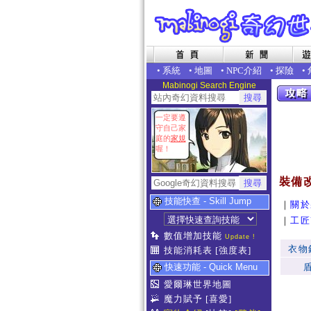
•
系統
•
地圖
•
NPC介紹
•
探險
•
Mabinogi Search Engine
一定要遵
守自己家
庭的
家規
喔！
裝備改
技能快查 - Skill Jump
｜
關於
｜
工匠
數值增加技能
Update !
衣物
技能消耗表
[強度表]
快速功能 - Quick Menu
愛爾琳世界地圖
魔力賦予
[喜愛]