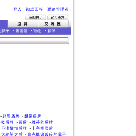
登入
｜
勘誤回報
｜
聯絡管理者
力賦予
•
圖書館
•
寵物
•
夥伴
»
辟邪盾牌
»
麒麟盾牌
餅乾盾牌
»
圓盾
»
雅芬的盾牌
»
不潔懼怕盾牌
»
十字帝國盾
巨大絕望之盾
»
龐克搖滾破碎的電子