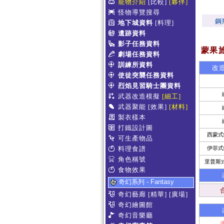
寵物介紹
[比較]
[夥伴]
怪物導覽搜尋
鋼
地下城資料
[料理]
遺跡資料
影子任務資料
蒙果旅行
劇場任務資料
訓練所資料
改造
使徒突襲任務資料
烈焰見習騎士團資料
武器改造模擬
[細工]
武器聚能
[效果]
[材料]
製衣樣本
打鐵設計圖
西蒙式
可生產物品
料理食譜
伊菲式
角色稱號
里普斯
食物效果
奇幻系列 - Fantasy
奇幻藝廊
[精華]
[廣場]
奇幻繪圖館
奇幻音樂廳