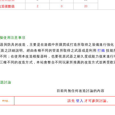
改造後數值
2
0
20
擬使用注意事項
武器與防具的改造，主要是在遊戲中所購買或打造所取得之裝備進行強
面之詳細說明。經由各種不同的管道所取得之武器或是利用
打鐵
技能
不同；在使用本改造模擬器時，也要視原武器之耐久度或能力值來進行
三種不同的改造方式，本站會整合不同玩家所推薦的改造方式並將受歡
主題討論
目前尚無任何改造討論的內容
請先
登入
才可參與討論。
msg.