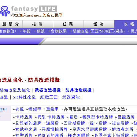
角色數值+
•
年齡
•
稱號
•
食物效果
•
裝備改造
(
工匠
/
SR
/
細工
/
聚能
)
•
魔
造及強化 - 防具改造模擬
裝備改造及強化
｜
武器改造模擬
｜
防具改造模擬
｜
改造
｜
SR特殊改造
｜
細緻工匠
｜
武器聚能
｜
»
衣服
»
輕鎧甲
»
重鎧甲
(亦可透過道具直接選取衣物改造)
鎧甲
»
卡特盾牌
»
異型 卡特盾牌
»
圓盾
»
輕異型卡特盾牌
»
巨龍盾牌
盾
»
見證者的盾牌
»
逆襲盾
»
巴雷斯盾牌
»
提卡盾牌
»
複合盾牌
»
»
女武神之盾
»
惡魔懼怕盾牌
»
皇家水晶翅膀盾牌
»
解放者之盾
»
神聖盾牌
»
冒險者的圓盾
»
極光無暇盾
»
冬季皇家卡特盾牌
»