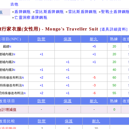
吉他
»
盾牌鋼瓶
»
雷比斯盾牌鋼瓶
»
雷比斯盾牌鋼瓶
»
聖戰士盾牌鋼
瓶
»
亡靈洞察盾牌鋼瓶
家衣服(女性用) - Mongo's Traveller Suit
[道具詳細資料]
項目(NPC)
防禦
保護
耐久
熟練
改
裁縫
+5
20
N
縫補內襯1
+1
+1
20
N
縫補內襯2
+1
+1
20
N
縫補內襯3
+1
+1
40
N
特殊修改布料法
+2
+1
-5
60
N
特殊修改布料法
+1
+1
-3
50
N
式特殊修改布料法
+2
+1
-6
55
N
改造項目
防禦
保護
耐久
熟練
改
合計增減值
-
-
-
0
改造比較
防禦
保護
耐久
改造前數值
2
0
20