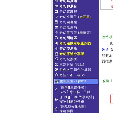
奇幻寫真館
奇幻伸展台
奇幻電影院
奇幻小幫手
[走私販]
奇幻圖書館
奇幻氣象局
奇幻留言版
[精華區]
改造模
奇幻閒聊區
奇幻遊戲看板查詢器
奇幻交易版
改造
頁
奇幻序號分享版
能有所
奇幻投票所
器推薦
主題討論
[焦點]
角色名字顏色計算器
奇怪？不一樣
#5
改造
更新頁面 - Update
[任務][主線任務]
G25主線任務 - 日蝕
[任務][主線/故事劇情]
寵物訓練師任務
[遊戲簡介][地圖]
摩格梅爾