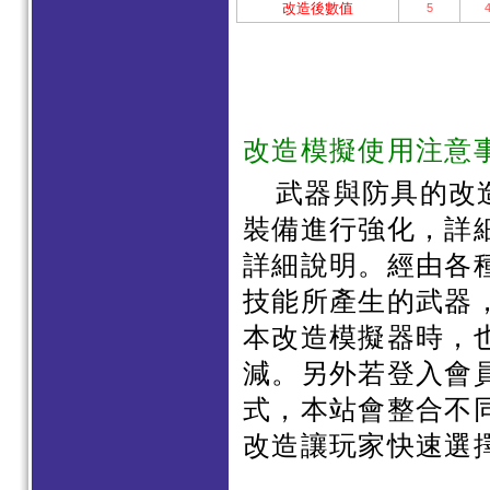
改造後數值
5
改造模擬使用注意
武器與防具的改
裝備進行強化，詳
詳細說明。經由各
技能所產生的武器
本改造模擬器時，
減。另外若登入會
式，本站會整合不
改造讓玩家快速選