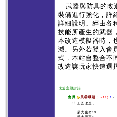
武器與防具的改
裝備進行強化，詳
詳細說明。經由各
技能所產生的武器
本改造模擬器時，
減。另外若登入會
式，本站會整合不
改造讓玩家快速選
改造主題討論
會員
風雲崛起
20
[ Lv.14 ]
?
#1
工匠改造：
最大生命19
最大傷害4