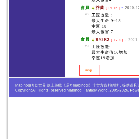
會員
芥茵
2020-1
[ Lv.12 ]
?
#2
工匠改造：
最大生命 9~18
幸運 18
最大傷害 7
會員
R92R2
2021-
[ Lv.8 ]
?
#3
工匠改造:
最大生命值16增加
幸運19增加
msg.
Mabinogi奇幻世界 線上遊戲《瑪奇mabinogi》非官方資料網站，
Copyright All Rights Reserved Mabinogi Fantasy World. 2005-2026, Po