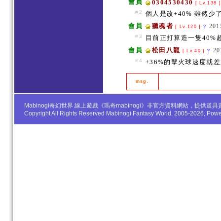
會員
0304530430
[ Lv.138 
#2
個人是改+40% 雖然少
會員
獵魂者
201
[ Lv.120 ]
?
#3
目前正打算造一隻40%
會員
松田八龍
20
[ Lv.40 ]
?
#4
+36%的擊火球速度就差
msg.
Mabinogi奇幻世界 線上遊戲《瑪奇mabinogi》非官方資料網站，
Copyright All Rights Reserved Mabinogi Fantasy World. 2005-2026, Po