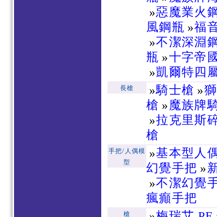
»
惡魔業火
風鋼瓶
»
福
»
不潔深淵
瓶
»
十字帝
»
凱爾特四
»
騎士槍
»
長槍
槍
»
魔族牌
»
拉克里斯
槍
»
基本型人
手把/人偶模
型
幻覺手把
»
»
不潔幻覺
瘋癲手把
»
梅瑞艾 PE
槍