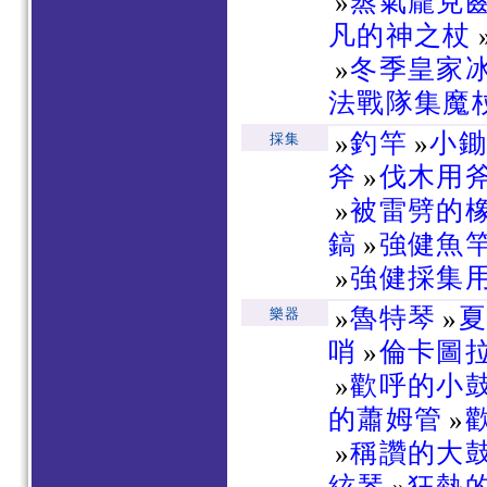
»
蒸氣龐克
凡的神之杖
»
冬季皇家
法戰隊集魔
»
釣竿
»
小
採集
斧
»
伐木用
»
被雷劈的
鎬
»
強健魚
»
強健採集
»
魯特琴
»
樂器
哨
»
倫卡圖
»
歡呼的小
的蕭姆管
»
»
稱讚的大
絃琴
»
狂熱