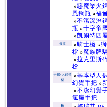
»
惡魔業火
風鋼瓶
»
福
»
不潔深淵
瓶
»
十字帝
»
凱爾特四
»
騎士槍
»
長槍
槍
»
魔族牌
»
拉克里斯
槍
»
基本型人
手把/人偶模
型
幻覺手把
»
»
不潔幻覺
瘋癲手把
»
梅瑞艾 PE
槍