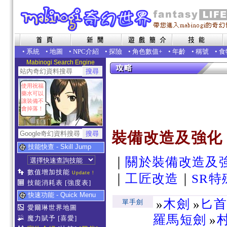
•
系統
•
地圖
•
NPC介紹
•
探險
•
角色數值+
•
年齡
•
稱號
•
食
Mabinogi Search Engine
使用祝福
藥水可以
讓裝備不
會掉落！
裝備改造及強化 
技能快查 - Skill Jump
｜
關於裝備改造及
數值增加技能
Update !
｜
工匠改造
｜
SR特
技能消耗表
[強度表]
快速功能 - Quick Menu
»
木劍
»
匕
單手劍
愛爾琳世界地圖
羅馬短劍
»
魔力賦予
[喜愛]