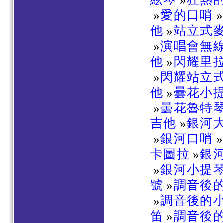
»
愛的口哨
他
»
站立式
»
演唱會無
他
»
閃耀里
»
閃耀站立
他
»
曇花小
»
曇花魯特
吉他
»
銀河
»
銀河口哨
卡圖拉
»
銀
»
銀河小提
號
»
調音後
»
調音後的
笛
»
調音後