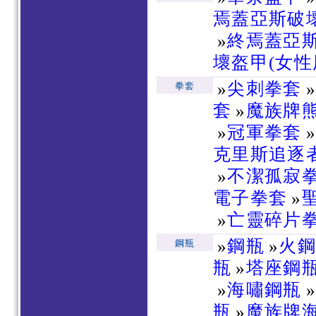
焉蓋亞斯破壞
»
終焉蓋亞斯
壞盔甲(女性
»
尖刺拳套
拳套
套
»
魔族牌
»
冠軍拳套
克里斯追逐
»
不潔孤寂
電子拳套
»
»
亡靈碎片
»
鋼瓶
»
火
鋼瓶
瓶
»
塔座鋼
»
海嘯鋼瓶
瓶
»
魔族牌