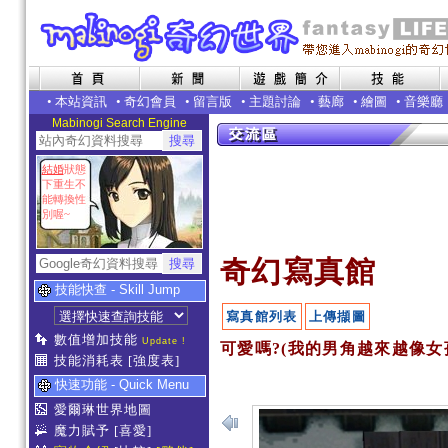
•
本站資訊
•
奇幻會員
•
留言版
•
主題討論
•
藝廊
•
繪圖
•
音樂廳
Mabinogi Search Engine
結婚
狀態
下重生不
能轉換性
別喔~
奇幻寫真館
技能快查 - Skill Jump
寫真館列表
上傳擷圖
數值增加技能
Update !
可愛嗎?(我的男角越來越像女孩
技能消耗表
[強度表]
快速功能 - Quick Menu
愛爾琳世界地圖
魔力賦予
[喜愛]