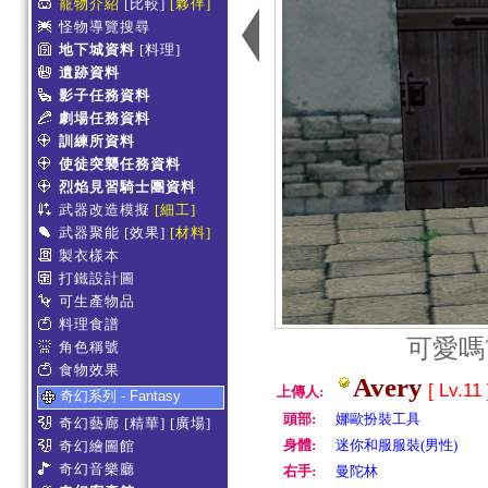
寵物介紹
[比較]
[夥伴]
怪物導覽搜尋
地下城資料
[料理]
遺跡資料
影子任務資料
劇場任務資料
訓練所資料
使徒突襲任務資料
烈焰見習騎士團資料
武器改造模擬
[細工]
武器聚能
[效果]
[材料]
製衣樣本
打鐵設計圖
可生產物品
料理食譜
可愛嗎
角色稱號
食物效果
Avery
[ Lv.11
上傳人:
奇幻系列 - Fantasy
頭部:
娜歐扮裝工具
奇幻藝廊
[精華]
[廣場]
身體:
迷你和服服裝(男性)
奇幻繪圖館
奇幻音樂廳
右手:
曼陀林