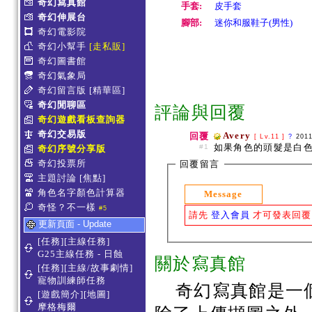
奇幻寫真館
手套:
皮手套
奇幻伸展台
腳部:
迷你和服鞋子(男性)
奇幻電影院
奇幻小幫手
[走私販]
奇幻圖書館
奇幻氣象局
奇幻留言版
[精華區]
奇幻閒聊區
評論與回覆
奇幻遊戲看板查詢器
奇幻交易版
Avery
回覆
[ Lv.11 ]
?
201
如果角色的頭髮是白色
#1
奇幻序號分享版
奇幻投票所
回覆留言
主題討論
[焦點]
角色名字顏色計算器
Message
奇怪？不一樣
#5
請先
登入會員
才可發表回覆
更新頁面 - Update
[任務][主線任務]
G25主線任務 - 日蝕
關於寫真館
[任務][主線/故事劇情]
寵物訓練師任務
奇幻寫真館是一
[遊戲簡介][地圖]
摩格梅爾