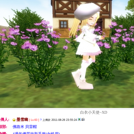
白衣小天使~XD
傳人:
墨雪幽
[ Lv.63 ]
?
上傳於 2011-08-26 23:55:24
頭部:
佛路米 貝雷帽
身體:
4週年優質的新手服(女性用)