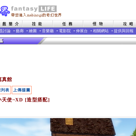
題討論
•
藝廊
•
繪圖
•
音樂廳
•
電影院
•
伸展台
•
相關網站
•
提供與回報
寫真館
館列表
上傳擷圖
天使~XD [造型搭配]