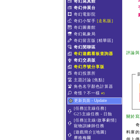
奇幻寫真館
奇幻伸展台
奇幻電影院
奇幻小幫手
[走私販]
奇幻圖書館
奇幻氣象局
奇幻留言版
[精華區]
奇幻閒聊區
評論與
奇幻遊戲看板查詢器
奇幻交易版
奇幻序號分享版
奇幻投票所
主題討論
[焦點]
角色名字顏色計算器
奇怪？不一樣
#5
更新頁面 - Update
[任務][主線任務]
G25主線任務 - 日蝕
關於寫
[任務][主線/故事劇情]
寵物訓練師任務
[遊戲簡介][地圖]
料庫的
摩格梅爾
個上傳