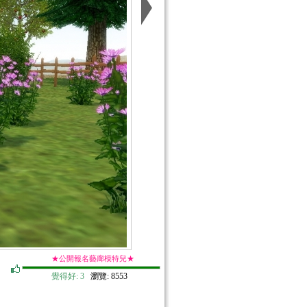
★公開報名藝廊模特兒★
覺得好:
3
瀏覽: 8553