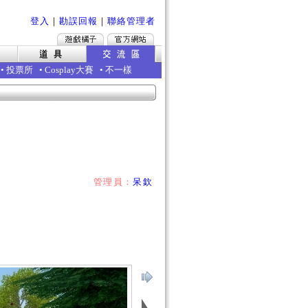
登入
｜
勘誤回報
｜
聯絡管理者
•
投票所
•
Cosplay大賽
•
不一樣
管理員：
呆欽