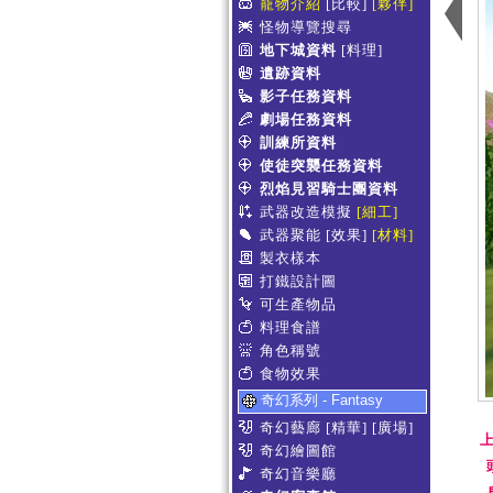
寵物介紹
[比較]
[夥伴]
怪物導覽搜尋
地下城資料
[料理]
遺跡資料
影子任務資料
劇場任務資料
訓練所資料
使徒突襲任務資料
烈焰見習騎士團資料
武器改造模擬
[細工]
武器聚能
[效果]
[材料]
製衣樣本
打鐵設計圖
可生產物品
料理食譜
角色稱號
食物效果
奇幻系列 - Fantasy
奇幻藝廊
[精華]
[廣場]
上
奇幻繪圖館
奇幻音樂廳