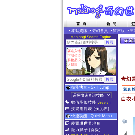
•
本站資訊
•
奇幻會員
•
留言版
•
主
Mabinogi Search Engine
要進入地
下城必須
將物品投
入祭壇！
奇幻
技能快查 - Skill Jump
寫真
白衣小
數值增加技能
Update !
技能消耗表
[強度表]
快速功能 - Quick Menu
愛爾琳世界地圖
魔力賦予
[喜愛]