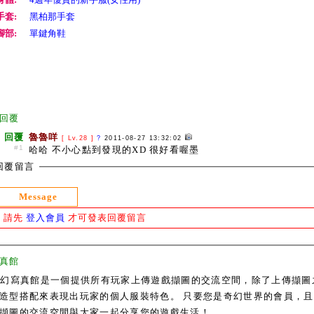
手套:
黑柏那手套
腳部:
單鍵角鞋
回覆
回覆
魯魯咩
[ Lv.28 ]
?
2011-08-27 13:32:02
#1
哈哈 不小心點到發現的XD 很好看喔墨
回覆留言
Message
請先
登入會員
才可發表回覆留言
真館
奇幻寫真館是一個提供所有玩家上傳遊戲擷圖的交流空間，除了上傳擷圖
造型搭配來表現出玩家的個人服裝特色。 只要您是奇幻世界的會員，且通過
擷圖的交流空間與大家一起分享您的遊戲生活！