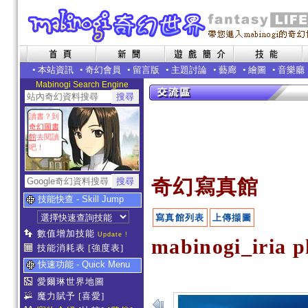
•
本站資訊
•
奇幻會員
•
留言版
•
主題討論
•
藝廊
•
繪圖
•
音樂廳
Mabinogi Search Engine
讀書？到
奇幻圖書
館
去閱讀
吧！
奇幻寫真館
技能快查 - Skill Jump
寫真館列表
上傳擷圖
數值增加技能
Update !
mabinogi_iria 
技能消耗表
[強度表]
快速功能 - Quick Menu
愛爾琳世界地圖
魔力賦予
[喜愛]