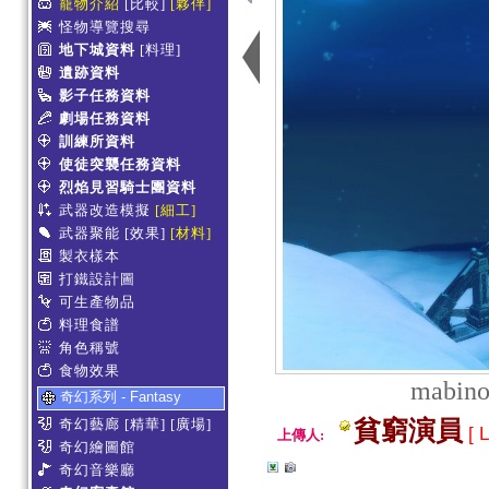
寵物介紹
[比較]
[夥伴]
怪物導覽搜尋
地下城資料
[料理]
遺跡資料
影子任務資料
劇場任務資料
訓練所資料
使徒突襲任務資料
烈焰見習騎士團資料
武器改造模擬
[細工]
武器聚能
[效果]
[材料]
製衣樣本
打鐵設計圖
可生產物品
料理食譜
角色稱號
食物效果
mabino
奇幻系列 - Fantasy
奇幻藝廊
[精華]
[廣場]
貧窮演員
[ L
上傳人:
奇幻繪圖館
奇幻音樂廳