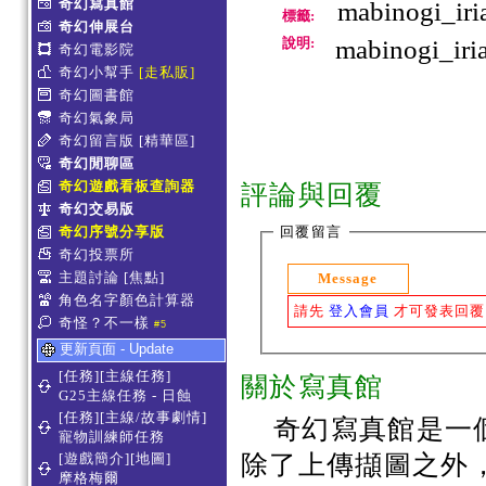
奇幻寫真館
mabinogi_iri
標籤:
奇幻伸展台
說明:
mabinogi_iri
奇幻電影院
奇幻小幫手
[走私販]
奇幻圖書館
奇幻氣象局
奇幻留言版
[精華區]
奇幻閒聊區
奇幻遊戲看板查詢器
評論與回覆
奇幻交易版
奇幻序號分享版
回覆留言
奇幻投票所
主題討論
[焦點]
Message
角色名字顏色計算器
請先
登入會員
才可發表回覆
奇怪？不一樣
#5
更新頁面 - Update
[任務][主線任務]
關於寫真館
G25主線任務 - 日蝕
[任務][主線/故事劇情]
奇幻寫真館是一
寵物訓練師任務
[遊戲簡介][地圖]
除了上傳擷圖之外
摩格梅爾