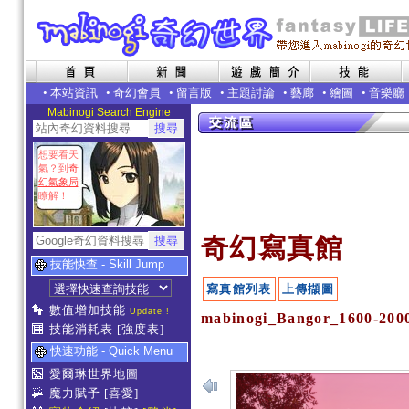
•
本站資訊
•
奇幻會員
•
留言版
•
主題討論
•
藝廊
•
繪圖
•
音樂廳
Mabinogi Search Engine
想要看天
氣？到
奇
幻氣象局
瞭解！
奇幻寫真館
技能快查 - Skill Jump
寫真館列表
上傳擷圖
數值增加技能
Update !
mabinogi_Bangor_1600-2
技能消耗表
[強度表]
快速功能 - Quick Menu
愛爾琳世界地圖
魔力賦予
[喜愛]