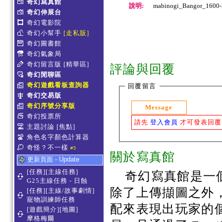
奇幻寫真館
說明:
mabinogi_Bangor_1600
奇幻伸展台
奇幻電影院
奇幻小幫手
[走私販]
奇幻圖書館
奇幻氣象局
奇幻留言版
[精華區]
評論與回覆
奇幻閒聊區
奇幻遊戲看板查詢器
回覆留言
奇幻交易版
奇幻序號分享版
Message
奇幻投票所
請先
登入會員
才可發表回覆
主題討論
[焦點]
角色名字顏色計算器
奇怪？不一樣
#5
關於寫真館
更新頁面 - Update
[任務][主線任務]
奇幻寫真館是一
G25主線任務 - 日蝕
除了上傳擷圖之外
[任務][主線/故事劇情]
寵物訓練師任務
配來表現出玩家的
[遊戲簡介][地圖]
摩格梅爾