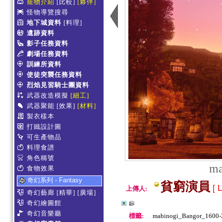
寵物介紹
[比較]
[夥伴]
怪物導覽搜尋
地下城資料
[料理]
遺跡資料
影子任務資料
劇場任務資料
訓練所資料
使徒突襲任務資料
烈焰見習騎士團資料
武器改造模擬
[細工]
武器聚能
[效果]
[材料]
製衣樣本
打鐵設計圖
可生產物品
料理食譜
角色稱號
ma
食物效果
奇幻系列 - Fantasy
貧窮演員
[ L
上傳人:
奇幻藝廊
[精華]
[廣場]
奇幻繪圖館
奇幻音樂廳
標籤:
mabinogi_Bangor_1600-