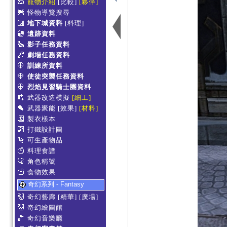
寵物介紹
[比較]
[夥伴]
怪物導覽搜尋
地下城資料
[料理]
遺跡資料
影子任務資料
劇場任務資料
訓練所資料
使徒突襲任務資料
烈焰見習騎士團資料
武器改造模擬
[細工]
武器聚能
[效果]
[材料]
製衣樣本
打鐵設計圖
可生產物品
料理食譜
角色稱號
食物效果
奇幻系列 - Fantasy
奇幻藝廊
[精華]
[廣場]
奇幻繪圖館
奇幻音樂廳