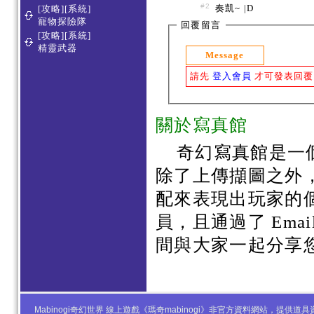
#2
奏凱~ |D
[攻略][系統]
寵物探險隊
回覆留言
[攻略][系統]
精靈武器
Message
請先
登入會員
才可發表回覆
關於寫真館
奇幻寫真館是一
除了上傳擷圖之外
配來表現出玩家的
員，且通過了 Em
間與大家一起分享
Mabinogi奇幻世界 線上遊戲《瑪奇mabinogi》非官方資料網站，