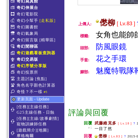
奇幻寫真館
奇幻伸展台
奇幻電影院
奇幻小幫手
[走私販]
僽柳
[ Lv.83 ]
上傳人:
奇幻圖書館
女角也能帥帥de
奇幻氣象局
標籤:
奇幻留言版
[精華區]
防風眼鏡
奇幻閒聊區
頭部:
奇幻遊戲看板查詢器
花之手環
奇幻交易版
手套:
奇幻序號分享版
魅魔特戰隊
腳部:
奇幻投票所
主題討論
[焦點]
角色名字顏色計算器
奇怪？不一樣
#5
更新頁面 - Update
[任務][主線任務]
評論與回覆
G25主線任務 - 日蝕
[任務][主線/故事劇情]
回覆
武藤維克多
寵物訓練師任務
[ Lv.18 ]
?
#1
一目了然
[遊戲簡介][地圖]
摩格梅爾
回覆
僽柳
[ Lv.83 ]
?
2015-