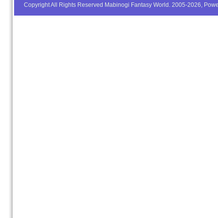
Copyright All Rights Reserved Mabinogi Fantasy World. 2005-2026, Po