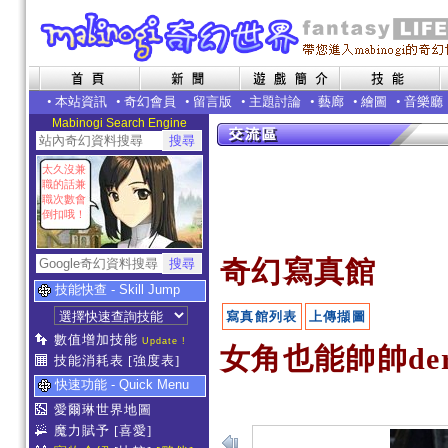
•
本站資訊
•
奇幻會員
•
留言版
•
主題討論
•
藝廊
•
繪圖
•
音樂廳
Mabinogi Search Engine
太久沒兼
職的話兼
職次數會
倒扣哦！
奇幻寫真館
技能快查 - Skill Jump
寫真館列表
上傳擷圖
數值增加技能
Update !
女角也能帥帥der~
技能消耗表
[強度表]
快速功能 - Quick Menu
愛爾琳世界地圖
魔力賦予
[喜愛]