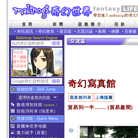
•
本站資訊
•
奇幻會員
•
留言版
•
主題討論
•
藝廊
•
繪圖
•
音樂廳
Mabinogi Search Engine
你知道
嗎？
佛格
斯
外號是
武器破壞
者
奇幻寫真館
技能快查 - Skill Jump
寫真館列表
上傳擷圖
數值增加技能
Update !
貿易到一半....... [貿易趣聞]
技能消耗表
[強度表]
快速功能 - Quick Menu
愛爾琳世界地圖
魔力賦予
[喜愛]