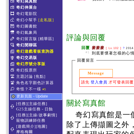
奇幻寫真館
奇幻伸展台
奇幻電影院
奇幻小幫手
[走私販]
奇幻圖書館
奇幻氣象局
評論與回覆
奇幻留言版
[精華區]
奇幻閒聊區
回覆
麥麥麥
[ Lv.102 ]
?
2014
奇幻遊戲看板查詢器
#1
到底要懷著怎樣的心情
奇幻交易版
回覆留言
奇幻序號分享版
奇幻投票所
Message
主題討論
[焦點]
請先
登入會員
才可發表回覆
角色名字顏色計算器
奇怪？不一樣
#5
更新頁面 - Update
關於寫真館
[任務][主線任務]
G25主線任務 - 日蝕
奇幻寫真館是一
[任務][主線/故事劇情]
寵物訓練師任務
除了上傳擷圖之外
[遊戲簡介][地圖]
摩格梅爾