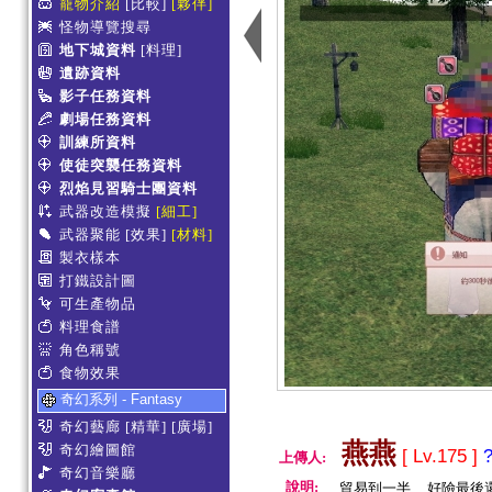
寵物介紹
[比較]
[夥伴]
怪物導覽搜尋
地下城資料
[料理]
遺跡資料
影子任務資料
劇場任務資料
訓練所資料
使徒突襲任務資料
烈焰見習騎士團資料
武器改造模擬
[細工]
武器聚能
[效果]
[材料]
製衣樣本
打鐵設計圖
可生產物品
料理食譜
角色稱號
食物效果
奇幻系列 - Fantasy
奇幻藝廊
[精華]
[廣場]
燕燕
奇幻繪圖館
[ Lv.175 ]
上傳人:
奇幻音樂廳
說明:
貿易到一半.....好險最後