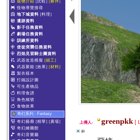
寵物介紹
[比較]
[夥伴]
怪物導覽搜尋
地下城資料
[料理]
遺跡資料
影子任務資料
劇場任務資料
訓練所資料
使徒突襲任務資料
烈焰見習騎士團資料
武器改造模擬
[細工]
武器聚能
[效果]
[材料]
製衣樣本
打鐵設計圖
可生產物品
料理食譜
角色稱號
食物效果
奇幻系列 - Fantasy
greenpkk
[ 
奇幻藝廊
[精華]
[廣場]
上傳人:
奇幻繪圖館
奇幻音樂廳