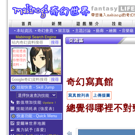
•
本站資訊
•
奇幻會員
•
留言版
•
主題討論
•
藝廊
•
繪圖
•
音樂廳
Mabinogi Search Engine
歡迎透過
回報提供
你整理的
資料～
奇幻寫真館
技能快查 - Skill Jump
寫真館列表
上傳擷圖
數值增加技能
Update !
總覺得哪裡不對勁
技能消耗表
[強度表]
快速功能 - Quick Menu
愛爾琳世界地圖
魔力賦予
[喜愛]