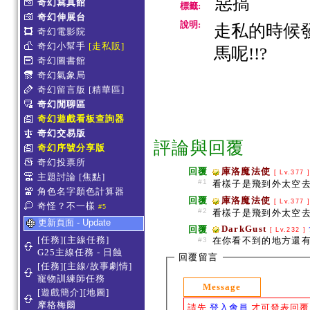
惡搞
奇幻寫真館
標籤:
奇幻伸展台
說明:
走私的時候發
奇幻電影院
奇幻小幫手
[走私販]
馬呢!!?
奇幻圖書館
奇幻氣象局
奇幻留言版
[精華區]
奇幻閒聊區
奇幻遊戲看板查詢器
奇幻交易版
評論與回覆
奇幻序號分享版
奇幻投票所
回覆
庫洛魔法使
[ Lv.377 
主題討論
[焦點]
#1
看樣子是飛到外太空去
角色名字顏色計算器
回覆
庫洛魔法使
[ Lv.377 
奇怪？不一樣
#5
#2
看樣子是飛到外太空去
更新頁面 - Update
DarkGust
回覆
[ Lv.232 ]
[任務][主線任務]
在你看不到的地方還有
#3
G25主線任務 - 日蝕
回覆留言
[任務][主線/故事劇情]
寵物訓練師任務
Message
[遊戲簡介][地圖]
摩格梅爾
請先
登入會員
才可發表回覆