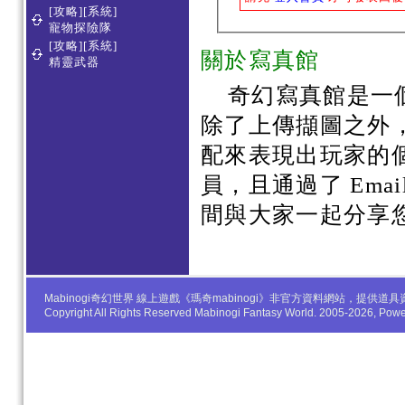
[攻略][系統]
寵物探險隊
[攻略][系統]
關於寫真館
精靈武器
奇幻寫真館是一
除了上傳擷圖之外
配來表現出玩家的
員，且通過了 Em
間與大家一起分享
Mabinogi奇幻世界 線上遊戲《瑪奇mabinogi》非官方資料網站，
Copyright All Rights Reserved Mabinogi Fantasy World. 2005-2026, Po