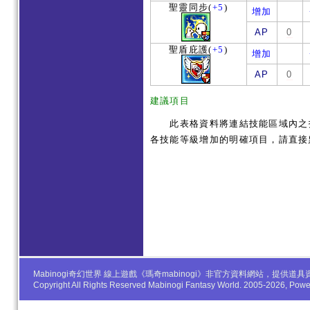
聖靈同步
(
+5
)
增加
AP
0
聖盾庇護
(
+5
)
增加
AP
0
建議項目
此表格資料將連結技能區域內之技
各技能等級增加的明確項目，請直接
Mabinogi奇幻世界 線上遊戲《瑪奇mabinogi》非官方資料網站，
Copyright All Rights Reserved Mabinogi Fantasy World. 2005-2026, Po