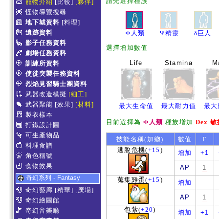
請先選擇種族
寵物介紹
[比較]
[夥伴]
怪物導覽搜尋
地下城資料
[料理]
遺跡資料
Φ人類
Ψ精靈
δ巨人
影子任務資料
選擇增加數值
劇場任務資料
Life
Stamina
M
訓練所資料
使徒突襲任務資料
烈焰見習騎士團資料
武器改造模擬
[細工]
武器聚能
[效果]
[材料]
最大生命值
最大耐力值
最大
製衣樣本
目前選擇為
Φ人類
種族增加
Dex 
打鐵設計圖
可生產物品
技能名稱(加總)
數值
F
料理食譜
逃脫危機
(
+15
)
增加
+1
角色稱號
食物效果
AP
1
奇幻系列 - Fantasy
蒐集雞蛋
(
+15
)
增加
奇幻藝廊
[精華]
[廣場]
AP
1
奇幻繪圖館
包紮
(
+20
)
奇幻音樂廳
增加
+1