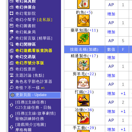
奇幻寫真館
AP
1
奇幻伸展台
釣魚
(
+5
)
奇幻電影院
增加
奇幻小幫手
[走私販]
AP
1
奇幻圖書館
藥草知識
(
+11
)
奇幻氣象局
增加
奇幻留言版
[精華區]
AP
5
奇幻閒聊區
技能名稱(加總)
數值
F
奇幻遊戲看板查詢器
精通製作
(
+17
)
奇幻交易版
增加
奇幻序號分享版
AP
1
奇幻投票所
剪羊毛
(
+22
)
主題討論
[焦點]
增加
角色名字顏色計算器
AP
1
奇怪？不一樣
#5
打鐵
(
+21
)
增加
+1
更新頁面 - Update
[任務][主線任務]
AP
2
G25主線任務 - 日蝕
冶煉
(
+36
)
增加
+1
[任務][主線/故事劇情]
寵物訓練師任務
AP
1
[遊戲簡介][地圖]
手工藝
(
+29
)
增加
+1
摩格梅爾