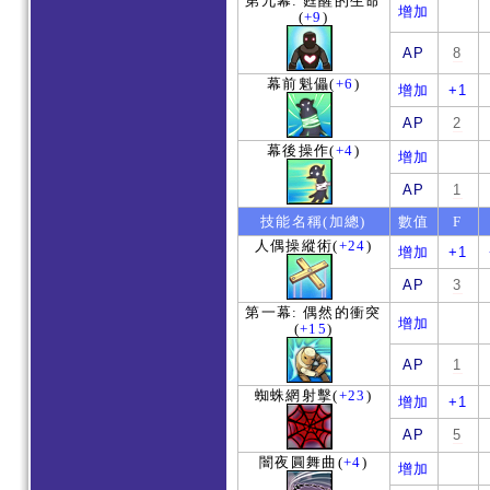
第九幕: 甦醒的生命
增加
(
+9
)
AP
8
幕前魁儡
(
+6
)
增加
+1
AP
2
幕後操作
(
+4
)
增加
AP
1
技能名稱(加總)
數值
F
人偶操縱術
(
+24
)
增加
+1
AP
3
第一幕: 偶然的衝突
增加
(
+15
)
AP
1
蜘蛛網射擊
(
+23
)
增加
+1
AP
5
闇夜圓舞曲
(
+4
)
增加