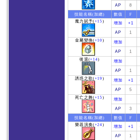
AP
8
技能名稱(加總)
數值
F
魔力賦予
(
+15
)
增加
+1
AP
1
金屬變換
(
+10
)
增加
AP
1
後退
(
+14
)
增加
AP
1
誘惑之歌
(
+19
)
增加
+1
AP
5
死亡之舞
(
+15
)
增加
AP
3
技能名稱(加總)
數值
F
樂器演奏
(
+24
)
增加
+1
AP
1