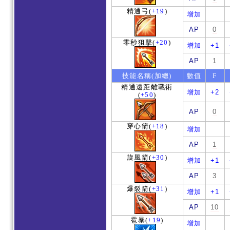
精通弓
(
+19
)
增加
AP
0
零秒狙擊
(
+20
)
增加
+1
AP
1
技能名稱(加總)
數值
F
精通遠距離戰術
增加
+2
(
+50
)
AP
0
穿心箭
(
+18
)
增加
AP
1
旋風箭
(
+30
)
增加
+1
AP
3
爆裂箭
(
+31
)
增加
+1
AP
10
雹暴
(
+19
)
增加