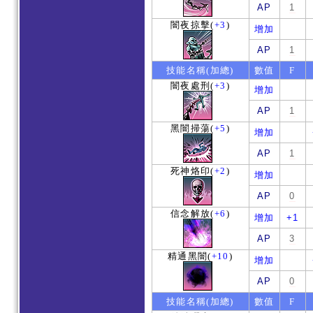
AP
1
闇夜掠擊
(
+3
)
增加
AP
1
技能名稱(加總)
數值
F
闇夜處刑
(
+3
)
增加
AP
1
黑闇掃蕩
(
+5
)
增加
AP
1
死神烙印
(
+2
)
增加
AP
0
信念解放
(
+6
)
增加
+1
AP
3
精通黑闇
(
+10
)
增加
AP
0
技能名稱(加總)
數值
F