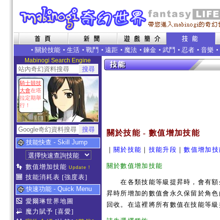
•
關於技能
•
生活
•
戰鬥
•
遠距
•
魔法
•
鍊金
•
武鬥
•
忍者
•
音樂
•
Mabinogi Search Engine
騎士競技
大會
在塔
拉定期舉
行！
關於技能 - 數值增加技能
技能快查 - Skill Jump
｜
關於技能
｜
技能升段
｜
數值增加技
關於數值增加技能
數值增加技能
Update !
技能消耗表
[強度表]
在各類技能等級提昇時，會有額
快速功能 - Quick Menu
昇時所增加的數值會永久保留於角
愛爾琳世界地圖
回收。在這裡將所有數值在技能等級
魔力賦予
[喜愛]