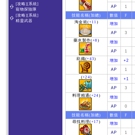
[攻略][系統]
AP
1
寵物探險隊
[攻略][系統]
技能名稱(加總)
數值
F
精靈武器
淘金術
(
+11
)
增加
AP
3
藥水製作
(
+8
)
增加
AP
1
紡織
(
+43
)
增加
+2
AP
1
(
+24
)
增加
+1
AP
3
料理精通
(
+24
)
增加
AP
0
技能名稱(加總)
數值
F
尋找料理
(
+17
)
增加
AP
1