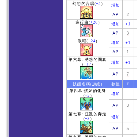
幻想的合唱
(
+5
)
增加
AP
2
進行曲
(
+20
)
增加
+1
AP
3
歌唱
(
+24
)
增加
+1
AP
1
第六幕: 誘惑的圈套
增加
+1
(
+17
)
AP
7
技能名稱(加總)
數值
F
第四幕:嫉妒的化身
增加
(
+3
)
AP
3
第七幕: 狂亂的奔走
增加
(
+8
)
AP
5