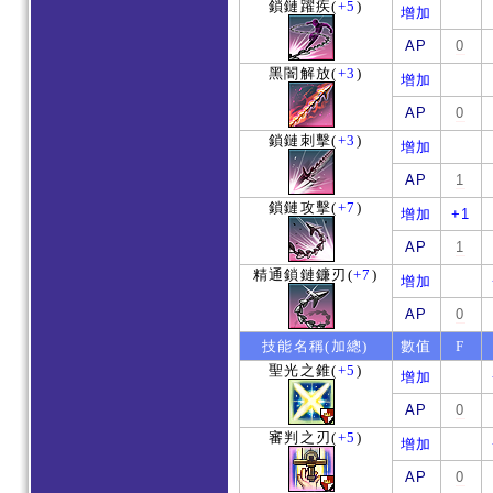
鎖鏈躍疾
(
+5
)
增加
AP
0
黑闇解放
(
+3
)
增加
AP
0
鎖鏈刺擊
(
+3
)
增加
AP
1
鎖鏈攻擊
(
+7
)
增加
+1
AP
1
精通鎖鏈鐮刃
(
+7
)
增加
AP
0
技能名稱(加總)
數值
F
聖光之錐
(
+5
)
增加
AP
0
審判之刃
(
+5
)
增加
AP
0