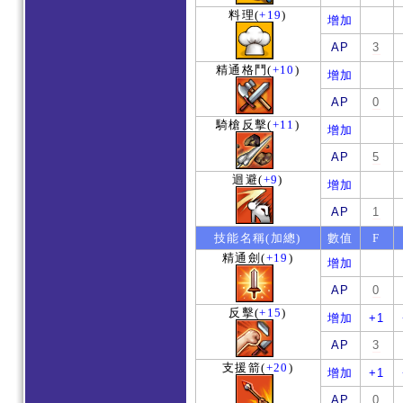
料理
(
+19
)
增加
AP
3
精通格鬥
(
+10
)
增加
AP
0
騎槍反擊
(
+11
)
增加
AP
5
迴避
(
+9
)
增加
AP
1
技能名稱(加總)
數值
F
精通劍
(
+19
)
增加
AP
0
反擊
(
+15
)
增加
+1
AP
3
支援箭
(
+20
)
增加
+1
AP
0