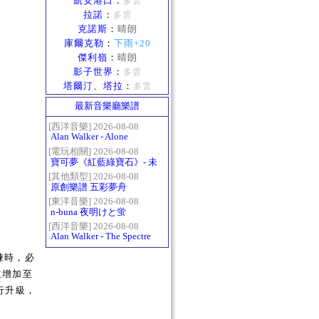
凱安港口
：
多雲
拉諾
：
多雲
克諾斯
：
晴朗
庫爾克勒
：
下雨+20
傑利嶺
：
晴朗
影子世界
：
多雲
塔爾汀、塔拉
：
多雲
最新音樂廳樂譜
[西洋音樂] 2026-08-08
Alan Walker - Alone
[電玩相關] 2026-08-08
寶可夢《紅藍綠寶石》- 未
白鎮BGM (Littleroot Town)
[其他類型] 2026-08-08
原創樂譜 五彩夢舟
[東洋音樂] 2026-08-08
n-buna 夜明けと蛍
[西洋音樂] 2026-08-08
Alan Walker - The Spectre
煉時，必
並增加至
行升級，