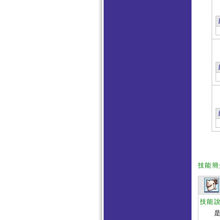
技能簡
技能
是變