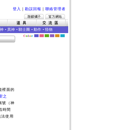
登入
｜
勘誤回報
｜
聯絡管理者
神
•
異神
•
騎士團
•
動作
•
怪物
能裡面的
聖之
稱號（神
戲時間
無法使用