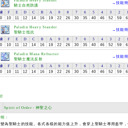
Paladin Heavy Stander
→技能
騎士自然防護
練
F
E
D
C
B
A
9
8
7
6
5
4
3
2
0
10
11
12
14
16
19
22
26
30
35
40
46
52
59
6
Paladin Heavy Stander
→技能
聖騎士抵抗
練
F
E
D
C
B
A
9
8
7
6
5
4
3
2
0
10
11
12
14
16
19
22
26
30
35
40
46
52
59
6
Paladin Mana Refractor
→技能
聖騎士魔法反射
練
F
E
D
C
B
A
9
8
7
6
5
4
3
2
0
10
11
12
14
16
19
22
26
30
35
40
46
52
59
6
介
Spirit of Order - 神聖之心
說明：
為聖騎士的技能。各式各樣的能力值上升，會穿上聖騎士專用盔甲，