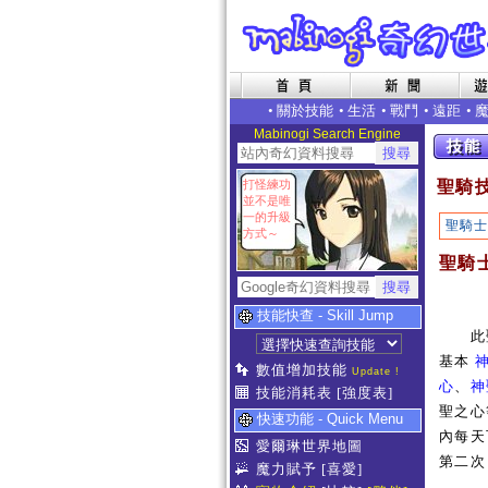
•
關於技能
•
生活
•
戰鬥
•
遠距
•
Mabinogi Search Engine
打怪練功
聖騎
並不是唯
一的升級
聖騎士
方式～
聖騎
技能快查 - Skill Jump
此聖
基本
數值增加技能
Update !
心
、
神
技能消耗表
[強度表]
聖之心
快速功能 - Quick Menu
內每天
愛爾琳世界地圖
第二次
魔力賦予
[喜愛]