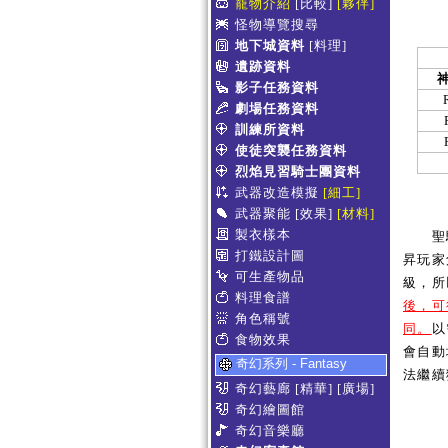
寵物介紹
[比較]
[夥伴]
怪物導覽搜尋
地下城資料
[料理]
遺跡資料
影子任務資料
劇場任務資料
訓練所資料
使徒突襲任務資料
烈焰見習騎士團資料
武器改造模擬
[細工]
武器聚能
[效果]
[材料]
製衣樣本
聖騎
打鐵設計圖
昇玩家
可生產物品
級，所
料理食譜
後，可
角色稱號
同。
以
食物效果
會自動
奇幻系列 - Fantasy
法繼續
奇幻藝廊
[精華]
[廣場]
奇幻繪圖館
奇幻音樂廳