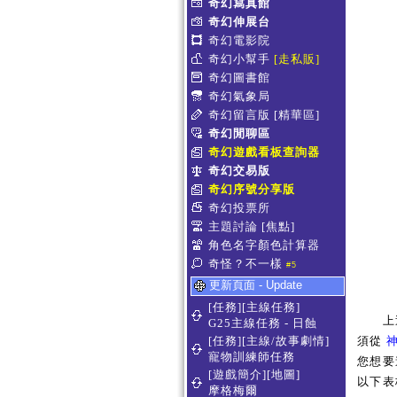
奇幻寫真館
奇幻伸展台
奇幻電影院
奇幻小幫手
[走私販]
奇幻圖書館
奇幻氣象局
奇幻留言版
[精華區]
奇幻閒聊區
奇幻遊戲看板查詢器
奇幻交易版
奇幻序號分享版
奇幻投票所
主題討論
[焦點]
角色名字顏色計算器
奇怪？不一樣
#5
更新頁面 - Update
[任務][主線任務]
上
G25主線任務 - 日蝕
[任務][主線/故事劇情]
須從
寵物訓練師任務
您想要
[遊戲簡介][地圖]
以下表
摩格梅爾