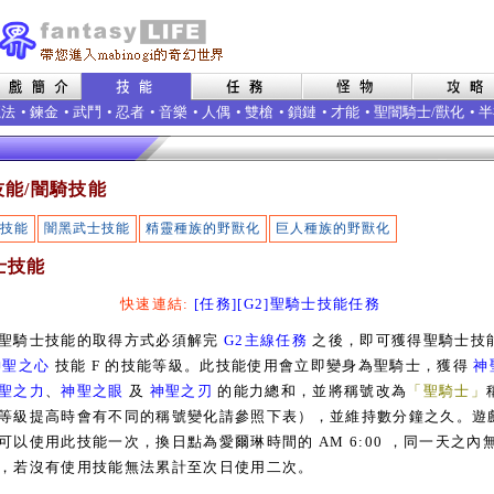
魔法
•
鍊金
•
武鬥
•
忍者
•
音樂
•
人偶
•
雙槍
•
鎖鏈
•
才能
•
聖闇騎士/獸化
•
半
技能/闇騎技能
技能
闇黑武士技能
精靈種族的野獸化
巨人種族的野獸化
士技能
快速連結:
[任務][G2]聖騎士技能任務
騎士技能的取得方式必須解完
G2主線任務
之後，即可獲得聖騎士技
神聖之心
技能 F 的技能等級。此技能使用會立即變身為聖騎士，獲得
神
聖之力
、
神聖之眼
及
神聖之刃
的能力總和，並將稱號改為
「聖騎士」
等級提高時會有不同的稱號變化請參照下表），並維持數分鐘之久。遊
可以使用此技能一次，換日點為愛爾琳時間的 AM 6:00 ，同一天之內
，若沒有使用技能無法累計至次日使用二次。