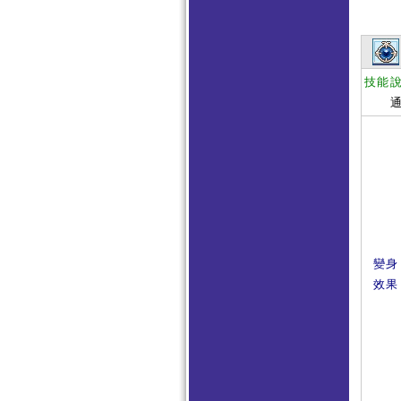
技能
通過
變身
效果