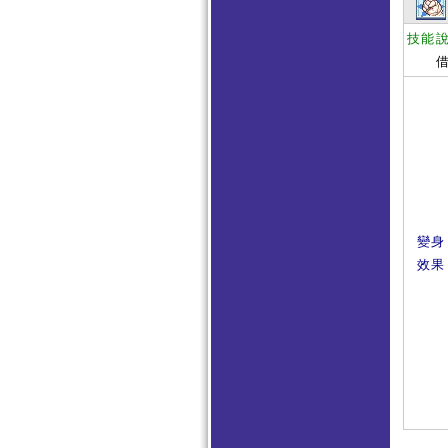
技能
借神
變身
效果