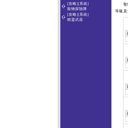
[攻略][系統]
聖騎
寵物探險隊
等級及
[攻略][系統]
精靈武器