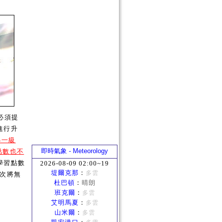
必須提
進行升
昇一級
即時氣象 - Meteorology
點數也不
 學習點數
2026-08-09 02:00~19
堤爾克那
：
多雲
再次將無
杜巴頓
：
晴朗
。
班克爾
：
多雲
艾明馬夏
：
多雲
山米爾
：
多雲