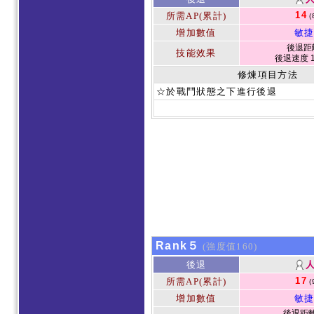
14
所需AP(累計)
(
增加數值
敏捷
後退距離
技能效果
後退速度 1
修煉項目方法
☆於戰鬥狀態之下進行後退
Rank５
(強度值160)
後退
17
所需AP(累計)
(
增加數值
敏捷
後退距離 