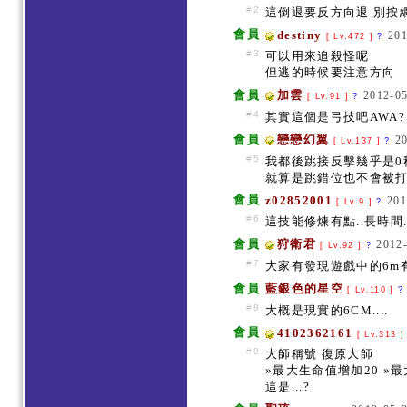
#2
這倒退要反方向退 別按網
會員
destiny
201
[ Lv.472 ]
?
#3
可以用來追殺怪呢
但逃的時候要注意方向
會員
加雲
2012-05
[ Lv.91 ]
?
#4
其實這個是弓技吧AWA?
會員
戀戀幻翼
2
[ Lv.137 ]
?
#5
我都後跳接反擊幾乎是
就算是跳錯位也不會被
會員
z02852001
201
[ Lv.9 ]
?
#6
這技能修煉有點..長時間..
會員
狩衛君
2012-
[ Lv.92 ]
?
#7
大家有發現遊戲中的6m有多
會員
藍銀色的星空
[ Lv.110 ]
?
#8
大概是現實的6CM....
會員
4102362161
[ Lv.313 
#9
大師稱號 復原大師
»最大生命值增加20 »
這是...?