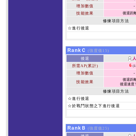
增加數值
-
技能效果
後退距離 
修煉項目方法
☆進行後退
RankＣ
(強度值15)
後退
6
所需AP(累計)
(
增加數值
-
後退距離 
技能效果
後退速度 
修煉項目方法
☆進行後退
☆於戰鬥狀態之下進行後退
RankＢ
(強度值25)