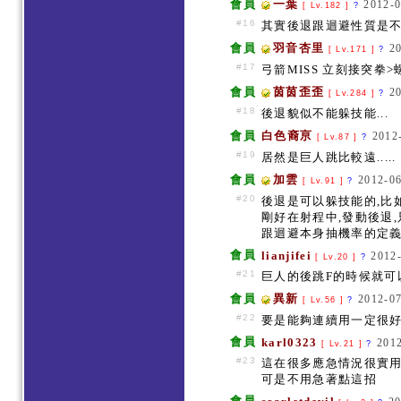
會員
一葉
2012-0
[ Lv.182 ]
?
#16
其實後退跟迴避性質是不
會員
羽音杏里
2
[ Lv.171 ]
?
#17
弓箭MISS 立刻接突拳
會員
茵茵歪歪
2
[ Lv.284 ]
?
#18
後退貌似不能躲技能...
會員
白色裔亰
2012
[ Lv.87 ]
?
#19
居然是巨人跳比較遠.....
會員
加雲
2012-06
[ Lv.91 ]
?
#20
後退是可以躲技能的,比
剛好在射程中,發動後退
跟迴避本身抽機率的定
會員
lianjifei
2012-
[ Lv.20 ]
?
#21
巨人的後跳F的時候就可
會員
異新
2012-07
[ Lv.56 ]
?
#22
要是能夠連續用一定很
會員
karl0323
2012
[ Lv.21 ]
?
#23
這在很多應急情況很實
可是不用急著點這招
會員