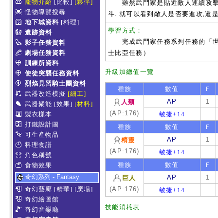
寵物介紹
[比較]
[夥伴]
雖然武鬥家是貼近敵人連續攻擊, 
怪物導覽搜尋
斗. 就可以看到敵人是否要進攻,還
地下城資料
[料理]
學習方式：
遺跡資料
完成武鬥家任務系列任務的「世紀
影子任務資料
劇場任務資料
士比亞任務）
訓練所資料
升級加總值一覽
使徒突襲任務資料
烈焰見習騎士團資料
種族
數值
Ｆ
武器改造模擬
[細工]
AP
1
人類
武器聚能
[效果]
[材料]
(AP:176)
製衣樣本
敏捷+14
打鐵設計圖
種族
數值
Ｆ
可生產物品
AP
1
精靈
料理食譜
(AP:176)
敏捷+14
角色稱號
種族
數值
Ｆ
食物效果
奇幻系列 - Fantasy
AP
1
巨人
奇幻藝廊
[精華]
[廣場]
(AP:176)
敏捷+14
奇幻繪圖館
技能消耗表
奇幻音樂廳