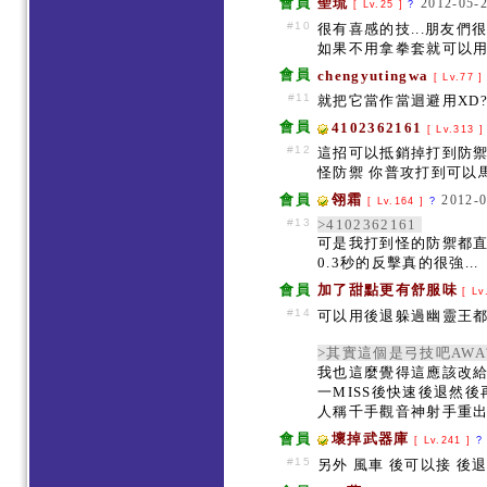
會員
聖琉
2012-05-2
[ Lv.25 ]
?
#10
很有喜感的技...朋友們
如果不用拿拳套就可以
會員
chengyutingwa
[ Lv.77 
#11
就把它當作當迴避用XD
會員
4102362161
[ Lv.313 
#12
這招可以抵銷掉打到防禦
怪防禦 你普攻打到可以
會員
翎霜
2012-0
[ Lv.164 ]
?
#13
>4102362161
可是我打到怪的防禦都直
0.3秒的反擊真的很強...
會員
加了甜點更有舒服味
[ Lv
#14
可以用後退躲過幽靈王
>其實這個是弓技吧AWA
我也這麼覺得這應該改
一MISS後快速後退然
人稱千手觀音神射手重
會員
壞掉武器庫
[ Lv.241 ]
?
#15
另外 風車 後可以接 後退