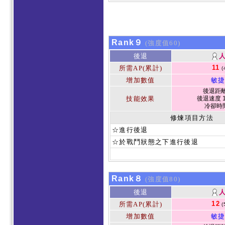
Rank９
(強度值60)
後退
11
所需AP(累計)
(
增加數值
敏捷
後退距離 
技能效果
後退速度 1
冷卻時
修煉項目方法
☆進行後退
☆於戰鬥狀態之下進行後退
Rank８
(強度值80)
後退
12
所需AP(累計)
(
增加數值
敏捷