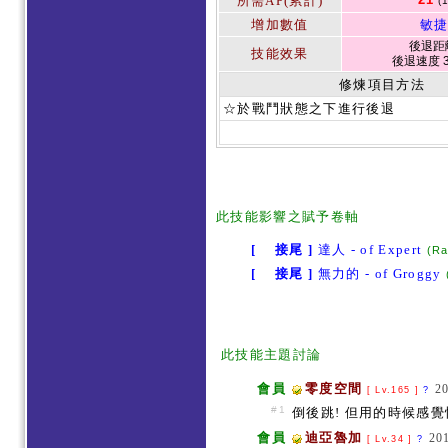
所需AP(累計)
(
增加數值
敏捷
後退距離
技能效果
後退速度 3
修煉項目方法
☆於戰鬥狀態之下進行後退
此
技能影響之賦予卷軸
[ 接尾 ]
達人 - of Expert
(R
[ 接尾 ]
無力的 - of Groggy
此技能主題討論
會員
零度空間
2
[ Lv.165 ]
?
#1
倒後跳! 但用的時候感覺
會員
迪亞魯加
20
[ Lv.34 ]
?