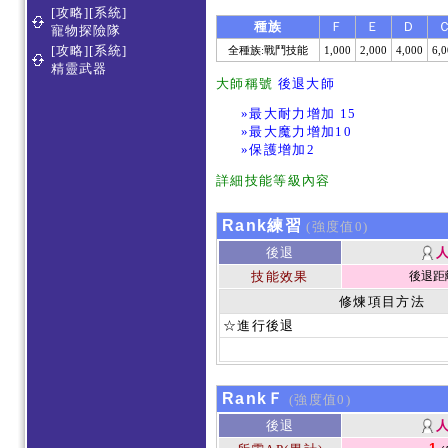
[攻略][系統]
種族
Ｆ
Ｅ
Ｄ
寵物探險隊
[攻略][系統]
全種族:戰鬥技能
1,000
2,000
4,000
6,
精靈武器
大師稱號
後退大師
»最大耐力增加 15
»最大魔力增加10
»保護增加2
詳細技能等級內容
Rank練習
(強度值0)
後退
技能效果
後退距離
修煉項目方法
☆進行後退
RankＦ
(強度值0)
後退