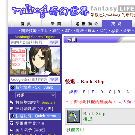
•
關於技能
•
生活
•
戰鬥
•
遠距
•
魔法
•
鍊金
•
武鬥
•
忍者
•
音樂
•
Mabinogi Search Engine
釀造葡萄
酒
，但是
自己不能
喝XD
後退 - Back Step
技能快查 - Skill Jump
｜
練習
｜
Ｆ
｜
Ｅ
｜
Ｄ
｜
Ｃ
｜
Ｂ
｜
Ａ
｜
＊可習得此技能的種族為：
人類
數值增加技能
Update !
技能消耗表
[強度表]
Back Step
快速功能 - Quick Menu
後退
愛爾琳世界地圖
魔力賦予
[喜愛]
技能說明：