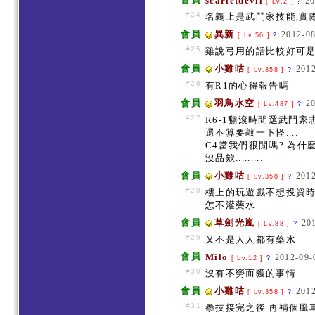
scarletdevil
20
[ Lv.2 ]
?
#24
名義上是武鬥家技能,實
會員
異新
2012-08
[ Lv.56 ]
?
#25
雖說弓用的話比較好可是
會員
小雞咕
2012
[ Lv.358 ]
?
#26
有R1的心得報告嗎
會員
羽鳥水空
2
[ Lv.487 ]
?
#27
R6-1翻滾時間選武鬥家志
還不算要敲一下怪....
C4當我們很閒嗎? 為什麼想
沒品欸.........
會員
小雞咕
2012
[ Lv.358 ]
?
#28
樓上的玩遊戲不想投資
怎不灌藥水
會員
草劍光嵐
20
[ Lv.88 ]
?
#29
又不是人人都有藥水
會員
Milo
2012-09-
[ Lv.12 ]
?
#30
沒有不勞而獲的事情
會員
小雞咕
2012
[ Lv.358 ]
?
#31
拳技接完之後 再補個風