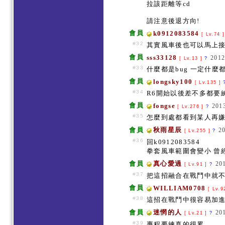
拉該距離等cd
請注意後退方向!
會員
k0912083584
[ Lv.74 
#32
其實風車後也可以馬上接
會員
sss33128
2012
[ Lv.13 ]
?
#33
什麼都是bug 一定什麼
會員
longsky100
[ Lv.135 ]
#34
R6開始以後差不多都要
會員
fongse
201
[ Lv.276 ]
?
#35
怎麼到處都看到某人再嫌
會員
秋雨星辰
2
[ Lv.255 ]
?
#36
回k0912083584
拳套風車範圍會變小 曾
會員
真心愛過
20
[ Lv.91 ]
?
#37
把這招融合在戰鬥中就不
會員
WILLIAM0708
[ Lv.9
#38
這招在戰鬥中很容易加進連
會員
迷惘的人
20
[ Lv.21 ]
?
#39
專程要練真的很累...