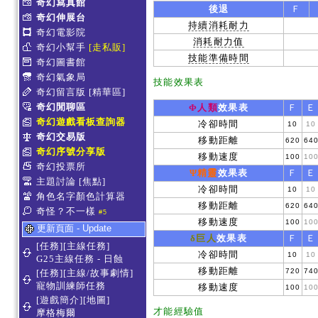
奇幻寫真館
後退
Ｆ
奇幻伸展台
持續消耗耐力
奇幻電影院
消耗耐力值
奇幻小幫手
[走私販]
技能準備時間
奇幻圖書館
奇幻氣象局
技能效果表
奇幻留言版
[精華區]
奇幻閒聊區
Φ人類
效果表
Ｆ
Ｅ
奇幻遊戲看板查詢器
冷卻時間
10
10
奇幻交易版
移動距離
620
64
奇幻序號分享版
移動速度
100
10
奇幻投票所
Ψ精靈
效果表
Ｆ
Ｅ
主題討論
[焦點]
冷卻時間
10
10
角色名字顏色計算器
移動距離
620
64
奇怪？不一樣
#5
移動速度
100
10
更新頁面 - Update
δ巨人
效果表
Ｆ
Ｅ
[任務][主線任務]
冷卻時間
10
10
G25主線任務 - 日蝕
移動距離
720
74
[任務][主線/故事劇情]
寵物訓練師任務
移動速度
100
10
[遊戲簡介][地圖]
才能經驗值
摩格梅爾