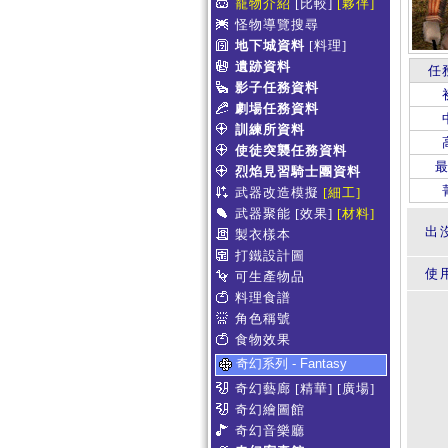
寵物介紹
[比較]
[夥伴]
怪物導覽搜尋
地下城資料
[料理]
遺跡資料
任
影子任務資料
劇場任務資料
訓練所資料
使徒突襲任務資料
烈焰見習騎士團資料
武器改造模擬
[細工]
武器聚能
[效果]
[材料]
出
製衣樣本
打鐵設計圖
使
可生產物品
料理食譜
角色稱號
食物效果
奇幻系列 - Fantasy
奇幻藝廊
[精華]
[廣場]
奇幻繪圖館
奇幻音樂廳