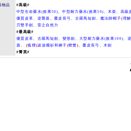
落物品
#高級#
中型生命藥水(效果50)
、
中型耐力藥水(效果50)
、
木柴
、
高級
優質皮革
、
逆襲盾
、
覆皮長弓
、
古羅馬短劍
、
魔法師帽子
(
理
刃雙手劍
、
雷之自然力
#最高級#
優質皮革
、
古羅馬短劍
、
變形劍
、
大型耐力藥水(效果100)
、
盾
、
(
狐狸
)
波波襯衫和褲子
(
螃蟹
)
、
覆皮長弓
、
木劍
#菁英#