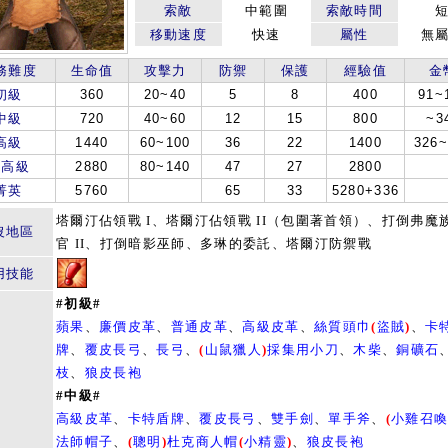
索敵
中範圍
索敵時間
移動速度
快速
屬性
無
務難度
生命值
攻擊力
防禦
保護
經驗值
金
初級
360
20~40
5
8
400
91~
中級
720
40~60
12
15
800
~3
高級
1440
60~100
36
22
1400
326~
最高級
2880
80~140
47
27
2800
菁英
5760
65
33
5280+336
塔爾汀佔領戰 I、塔爾汀佔領戰 II（包圍著首領）、打倒弗魔
沒地區
官 II、打倒暗影巫師、多琳的委託、塔爾汀防禦戰
用技能
#初級#
蘋果
、
廉價皮革
、
普通皮革
、
高級皮革
、
絲質頭巾
(
盜賊
)
、
卡
牌
、
覆皮長弓
、
長弓
、
(
山鼠獵人
)
採集用小刀
、
木柴
、
銅礦石
枝
、
狼皮長袍
#中級#
高級皮革
、
卡特盾牌
、
覆皮長弓
、
雙手劍
、
單手斧
、
(
小雞召
法師帽子
、
(
聰明
)
杜克商人帽
(
小精靈
)
、
狼皮長袍