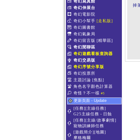
奇幻寫真館
掉
奇幻伸展台
奇幻電影院
奇幻小幫手
[走私販]
奇幻圖書館
奇幻氣象局
奇幻留言版
[精華區]
奇幻閒聊區
奇幻遊戲看板查詢器
奇幻交易版
奇幻序號分享版
奇幻投票所
主題討論
[焦點]
角色名字顏色計算器
奇怪？不一樣
#5
更新頁面 - Update
[任務][主線任務]
G25主線任務 - 日蝕
[任務][主線/故事劇情]
寵物訓練師任務
[遊戲簡介][地圖]
摩格梅爾