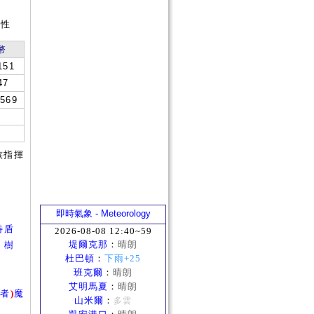
短
屬性
幣
151
47
569
族指揮
即時氣象 - Meteorology
特盾
2026-08-08 12:40~59
堤爾克那
：
晴朗
、
樹
杜巴頓
：
下雨+25
班克爾
：
晴朗
艾明馬夏
：
晴朗
喚者
)
魔
山米爾
：
多雲