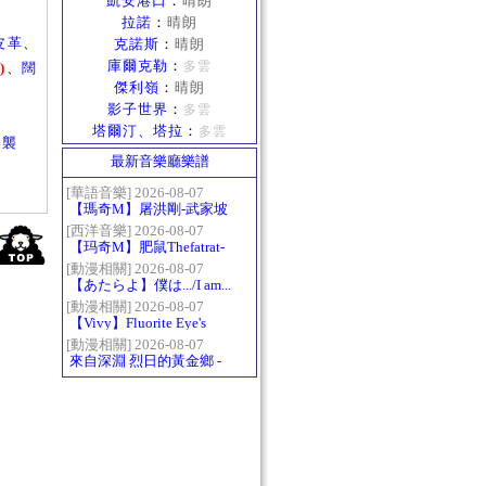
凱安港口
：
晴朗
拉諾
：
晴朗
皮革
、
克諾斯
：
晴朗
庫爾克勒
：
多雲
解
)
、
闊
傑利嶺
：
晴朗
影子世界
：
多雲
塔爾汀、塔拉
：
多雲
逆襲
最新音樂廳樂譜
[華語音樂] 2026-08-07
【瑪奇M】屠洪剛-武家坡
2021
[西洋音樂] 2026-08-07
【玛奇M】肥鼠Thefatrat-
Monody
[動漫相關] 2026-08-07
【あたらよ】僕は.../I am...
（我內心的糟糕念頭/僕の
[動漫相關] 2026-08-07
【Vivy】Fluorite Eye's
心のヤバイやつ第二季
Song
OP）
[動漫相關] 2026-08-07
來自深淵 烈日的黃金鄉 -
Gravity