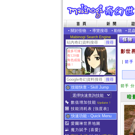
•
關於怪物
•
導覽搜尋
•
動物
•
昆
Mabinogi Search Engine
影世
最多可擁
有120個
角色或寵
｜
箭手
物！
箭手 
技能快查 - Skill Jump
暗影箭
數值增加技能
Update !
技能消耗表
[強度表]
快速功能 - Quick Menu
愛爾琳世界地圖
魔力賦予
[喜愛]