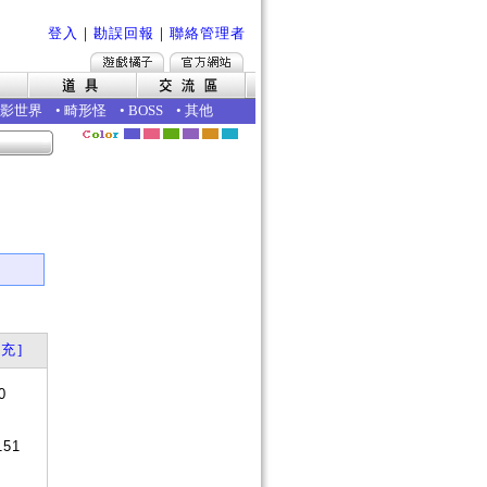
登入
｜
勘誤回報
｜
聯絡管理者
影世界
•
畸形怪
•
BOSS
•
其他
充]
0
151
是