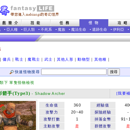
蟲
•
亞人種
•
巨人類
•
不死系
•
魔族
•
魔法生命
•
遺跡生命
•
伊利亞
•
界
｜
傭兵
｜
戰士
｜
魔戰士
｜
武士
｜
其他人形
｜
動物型
｜
其他種
｜
快速怪物搜尋
分類下 單隻怪物檢視
手(Type3)
[我要補
- Shadow Archer
生命值
360
經驗值
40
攻擊力
20~40
探險經驗
-
攻擊打數
1
掉落金幣
91~
主動攻擊
是
群體攻擊