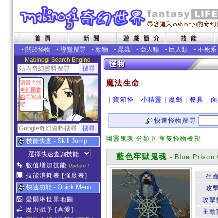
•
關於怪物
•
導覽搜尋
•
動物
•
昆蟲
•
亞人種
•
巨人類
•
不死系
Mabinogi Search Engine
魔法生命
讀書？到
奇幻圖書
館
去閱讀
｜
寶箱怪
｜
小精靈
｜
魔劍
｜
餐具
｜
面
吧！
快速怪物搜尋
幽靈鬼魂 分類下 單隻怪物檢視
技能快查 - Skill Jump
藍色牢獄鬼魂
- Blue Prison
數值增加技能
Update !
技能消耗表
[強度表]
生
快速功能 - Quick Menu
攻
愛爾琳世界地圖
攻擊
魔力賦予
[喜愛]
主動