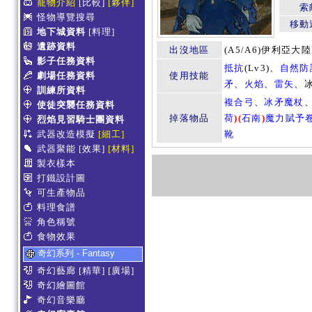
寵物介紹
[比較]
[夥伴]
索
怪物導覽搜尋
移動
地下城資料
[料理]
遺跡資料
出沒地區
(A5/A6)伊利亞
影子任務資料
抵抗
(Lv3)、
自然防
劇場任務資料
使用技能
矛
、
火焰
、
雷矢
、
訓練所資料
複合弓
、
冰矛魔杖
使徒突襲任務資料
掉落物品
荷
)
(
石南
)
魔力賦予
烈焰見習騎士團資料
武器改造模擬
[細工]
靴
武器聚能
[效果]
[材料]
製衣樣本
打鐵設計圖
可生產物品
料理食譜
角色稱號
食物效果
奇幻系列 - Fantasy
奇幻藝廊
[精華]
[廣場]
奇幻繪圖館
奇幻音樂廳