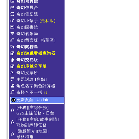
奇幻寫真館
奇幻伸展台
奇幻電影院
奇幻小幫手
[走私販]
奇幻圖書館
奇幻氣象局
奇幻留言版
[精華區]
奇幻閒聊區
奇幻遊戲看板查詢器
奇幻交易版
奇幻序號分享版
奇幻投票所
主題討論
[焦點]
角色名字顏色計算器
奇怪？不一樣
#5
更新頁面 - Update
[任務][主線任務]
G25主線任務 - 日蝕
[任務][主線/故事劇情]
寵物訓練師任務
[遊戲簡介][地圖]
摩格梅爾