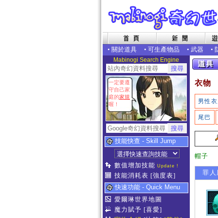
•
關於道具
•
可生產物品
•
武器
•
Mabinogi Search Engine
衣物
一定要遵
守自己家
庭的
家規
男性衣
喔！
尾巴
技能快查 - Skill Jump
帽子
數值增加技能
Update !
罪人
技能消耗表
[強度表]
快速功能 - Quick Menu
愛爾琳世界地圖
魔力賦予
[喜愛]