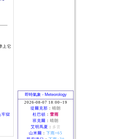
帶上它
即時氣象 - Meteorology
2026-08-07 18:00~19
堤爾克那
：
晴朗
色牢獄
杜巴頓
：
雷雨
班克爾
：
晴朗
艾明馬夏
：
多雲
山米爾
：
下雨+65