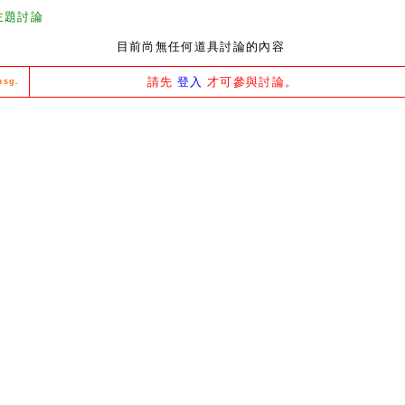
主題討論
目前尚無任何道具討論的內容
請先
登入
才可參與討論。
msg.