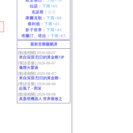
凱安港口
：
下雨+70
拉諾
：
下雨+65
克諾斯
：
多雲
庫爾克勒
：
下雨+80
傑利嶺
：
下雨+45
影子世界
：
下雨+45
塔爾汀、塔拉
：
下雨+65
最新音樂廳樂譜
[動漫相關] 2026-08-07
來自深淵 烈日的黃金鄉 OP
- かたち(Katachi)
[華語音樂] 2026-08-07
像煙火愛過
[動漫相關] 2026-08-07
來自深淵 烈日的黃金鄉 -
Gravity
[華語音樂] 2026-08-06
起風了 - 周深
[動漫相關] 2026-08-06
真蓋塔機器人 世界最後之
日OP2 HEATS