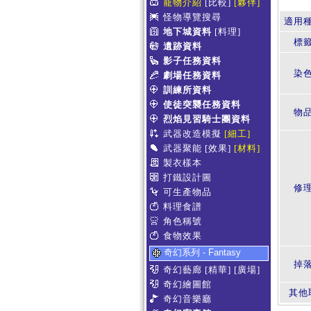
寵物介紹
[比較]
[夥伴]
怪物導覽搜尋
適用
地下城資料
[料理]
標
遺跡資料
影子任務資料
染
劇場任務資料
訓練所資料
使徒突襲任務資料
物
烈焰見習騎士團資料
武器改造模擬
[細工]
武器聚能
[效果]
[材料]
製衣樣本
打鐵設計圖
修
可生產物品
料理食譜
角色稱號
食物效果
奇幻系列 - Fantasy
掉
奇幻藝廊
[精華]
[廣場]
奇幻繪圖館
其他
奇幻音樂廳