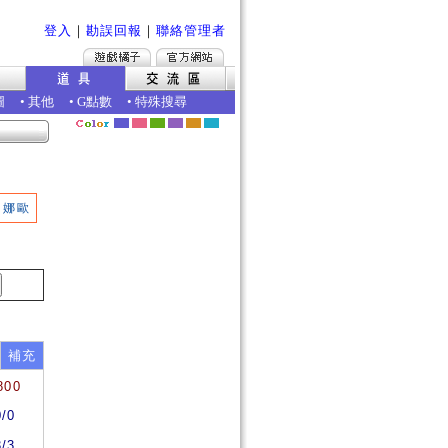
登入
｜
勘誤回報
｜
聯絡管理者
圖
•
其他
•
G點數
•
特殊搜尋
娜歐
補充
800
0/0
3/3