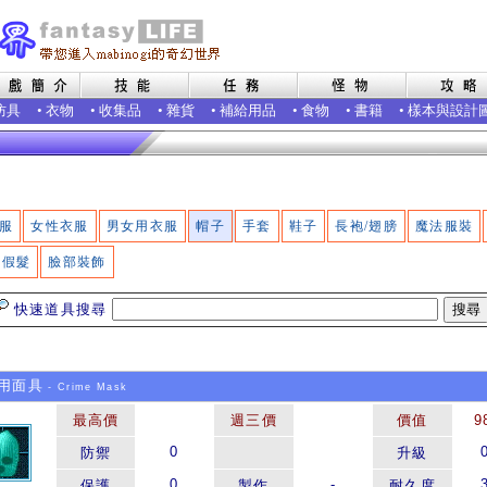
防具
•
衣物
•
收集品
•
雜貨
•
補給用品
•
食物
•
書籍
•
樣本與設計
服
女性衣服
男女用衣服
帽子
手套
鞋子
長袍/翅膀
魔法服裝
假髮
臉部裝飾
快速道具搜尋
用面具
- Crime Mask
最高價
週三價
價值
9
0
防禦
升級
0
-
保護
製作
耐久度