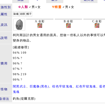
Φ人類
♂男♀女
Ψ精靈
♂男♀女
種族性別
籤屬性
裝備
頭部
帽子
A:全彩
B:全彩
C:全彩
色資訊
柯列斯設計的男女通用的面具。想做一些私人以外的事情可以
品說明
變身的物品。
[裁縫修理]
94% 109
95% ?
理費用
96% ?
97% ?
98% 219
99% ?
闇黑武士
、
巨魔像(黑色)
、
棕色牢獄鬼魂
、
紅色牢獄鬼魂
、
藍
落怪物
鬼魂
釣魚(堤爾克那)
取得法