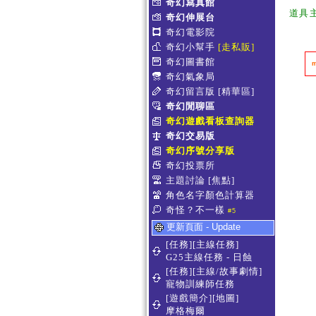
奇幻寫真館
道具
奇幻伸展台
奇幻電影院
奇幻小幫手
[走私販]
奇幻圖書館
奇幻氣象局
奇幻留言版
[精華區]
奇幻閒聊區
奇幻遊戲看板查詢器
奇幻交易版
奇幻序號分享版
奇幻投票所
主題討論
[焦點]
角色名字顏色計算器
奇怪？不一樣
#5
更新頁面 - Update
[任務][主線任務]
G25主線任務 - 日蝕
[任務][主線/故事劇情]
寵物訓練師任務
[遊戲簡介][地圖]
摩格梅爾