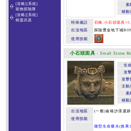
[攻略][系統]
索
寵物探險隊
移動
[攻略][系統]
精靈武器
特殊備註
召喚:小石頭面具×5
出沒地區
探險獎金地下城BOS
使用技能
小石頭面具
- Small Stone M
生
攻
攻擊
主動
索
移動
出沒地區
(一般)侖格沙漠遺跡
使用技能
微型生命藥水(效果1