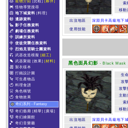
寵物介紹
[比較]
[夥伴]
索
怪物導覽搜尋
移動
地下城資料
[料理]
遺跡資料
出沒地區
深淵貝卡高級地下
影子任務資料
使用技能
劇場任務資料
訓練所資料
使徒突襲任務資料
烈焰見習騎士團資料
武器改造模擬
[細工]
武器聚能
[效果]
[材料]
黑色面具幻影
- Black Mask I
製衣樣本
打鐵設計圖
生
可生產物品
攻
料理食譜
攻擊
角色稱號
主動
食物效果
索
奇幻系列 - Fantasy
移動
奇幻藝廊
[精華]
[廣場]
奇幻繪圖館
出沒地區
深淵貝卡高級地下
奇幻音樂廳