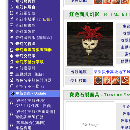
使用技能
奇幻寫真館
奇幻伸展台
奇幻電影院
紅色面具幻影
- Red Mask Il
奇幻小幫手
[走私販]
奇幻圖書館
生
奇幻氣象局
攻
奇幻留言版
[精華區]
攻擊
奇幻閒聊區
主動
奇幻遊戲看板查詢器
索
奇幻交易版
移動
奇幻序號分享版
奇幻投票所
出沒地區
深淵貝卡高級地下
主題討論
[焦點]
角色名字顏色計算器
使用技能
奇怪？不一樣
#5
更新頁面 - Update
寶藏石製面具
- Treasure St
[任務][主線任務]
G25主線任務 - 日蝕
生
[任務][主線/故事劇情]
攻
寵物訓練師任務
攻擊
[遊戲簡介][地圖]
主動
摩格梅爾