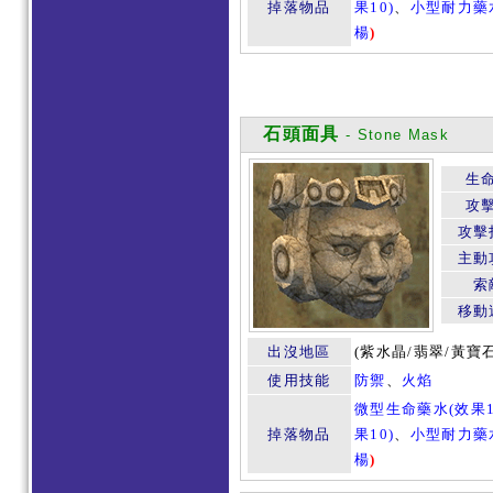
掉落物品
果10)
、
小型耐力藥水
楊
)
石頭面具
- Stone Mask
生
攻
攻擊
主動
索
移動
出沒地區
(紫水晶/翡翠/黃寶
使用技能
防禦
、
火焰
微型生命藥水(效果1
掉落物品
果10)
、
小型耐力藥水
楊
)