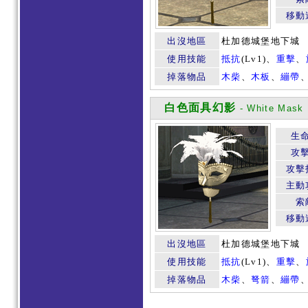
移動
出沒地區
杜加德城堡地下城
使用技能
抵抗
(Lv1)、
重擊
、
掉落物品
木柴
、
木板
、
繃帶
白色面具幻影
- White Mask I
生
攻
攻擊
主動
索
移動
出沒地區
杜加德城堡地下城
使用技能
抵抗
(Lv1)、
重擊
、
掉落物品
木柴
、
弩箭
、
繃帶