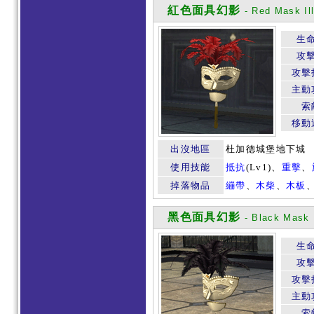
紅色面具幻影
- Red Mask Il
生
攻
攻擊
主動
索
移動
出沒地區
杜加德城堡地下城
使用技能
抵抗
(Lv1)、
重擊
、
掉落物品
繃帶
、
木柴
、
木板
黑色面具幻影
- Black Mask I
生
攻
攻擊
主動
索