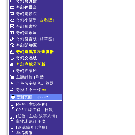
奇幻寫真館
奇幻伸展台
奇幻電影院
奇幻小幫手
[走私販]
奇幻圖書館
奇幻氣象局
奇幻留言版
[精華區]
奇幻閒聊區
奇幻遊戲看板查詢器
奇幻交易版
奇幻序號分享版
奇幻投票所
主題討論
[焦點]
角色名字顏色計算器
奇怪？不一樣
#5
更新頁面 - Update
[任務][主線任務]
G25主線任務 - 日蝕
[任務][主線/故事劇情]
寵物訓練師任務
[遊戲簡介][地圖]
摩格梅爾