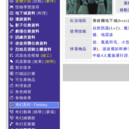
寵物介紹
[比較]
[夥伴]
索
怪物導覽搜尋
移動
地下城資料
[料理]
遺跡資料
出沒地區
賽維爾地下城(boss
影子任務資料
自然防護
(Lv2)、
魔
劇場任務資料
使用技能
腿
、
地震波
訓練所資料
箭
、
鳳凰羽毛
、
小型
使徒突襲任務資料
掉落物品
康
)
、
波波襯衫和褲
烈焰見習騎士團資料
武器改造模擬
[細工]
中級4人魔族通行證
武器聚能
[效果]
[材料]
製衣樣本
打鐵設計圖
可生產物品
料理食譜
角色稱號
食物效果
奇幻系列 - Fantasy
奇幻藝廊
[精華]
[廣場]
奇幻繪圖館
奇幻音樂廳