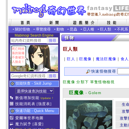
•
關於怪物
•
導覽搜尋
•
動物
•
昆蟲
•
亞人種
•
巨人類
•
不死系
Mabinogi Search Engine
巨人類
死亡時掉
落的裝備
不會被別
｜
巨人
｜
巨魔像
｜
魔法巨魔像
｜
食人
人撿走！
快速怪物搜尋
巨魔像 分類下 單隻怪物檢視
技能快查 - Skill Jump
巨魔像
- Golem
數值增加技能
Update !
技能消耗表
[強度表]
生
快速功能 - Quick Menu
攻
愛爾琳世界地圖
攻擊
魔力賦予
[喜愛]
主動