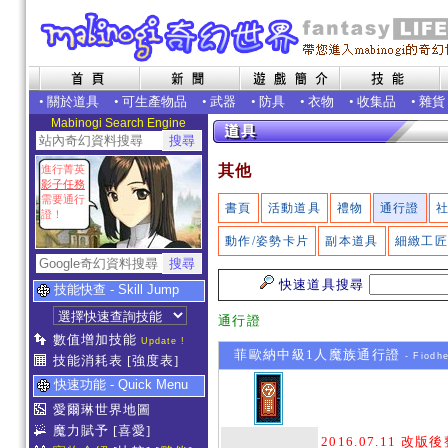
•
關於道具
•
可生產物品
•
武器
•
防具
•
衣物
•
收集品
•
雜貨
Mabinogi Search Engine
其他
進行菁英
影子任務
需要通行
書頁
活動道具
禮物
通行證
證！
動作/姿勢卡片
副本道具
細緻工
快速道具搜尋
技能快查 - Skill Jump
通行證
數值增加技能
Update !
菲歐納中級1人魔族通行證
- Fiodhe
技能消耗表
[強度表]
快速功能 - Quick Menu
愛爾琳世界地圖
魔力賦予
[喜愛]
2016.07.11