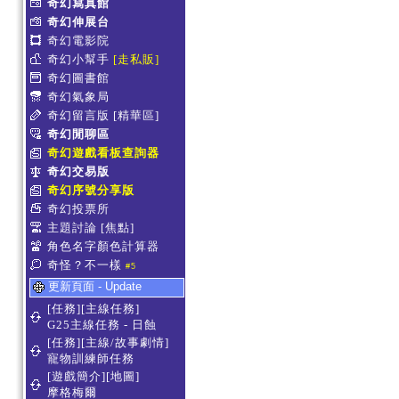
奇幻寫真館
奇幻伸展台
奇幻電影院
奇幻小幫手
[走私販]
奇幻圖書館
奇幻氣象局
奇幻留言版
[精華區]
奇幻閒聊區
奇幻遊戲看板查詢器
奇幻交易版
奇幻序號分享版
奇幻投票所
主題討論
[焦點]
角色名字顏色計算器
奇怪？不一樣
#5
更新頁面 - Update
[任務][主線任務]
G25主線任務 - 日蝕
[任務][主線/故事劇情]
寵物訓練師任務
[遊戲簡介][地圖]
摩格梅爾