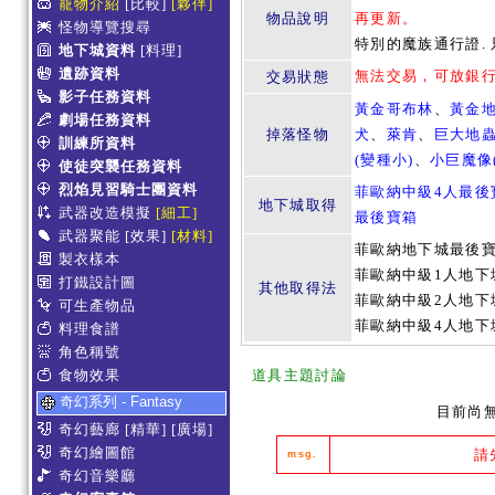
寵物介紹
[比較]
[夥伴]
物品說明
再更新。
怪物導覽搜尋
特別的魔族通行證. 
地下城資料
[料理]
遺跡資料
無法交易，可放銀
交易狀態
影子任務資料
黃金哥布林
、
黃金
劇場任務資料
掉落怪物
犬
、
萊肯
、
巨大地
訓練所資料
(變種小)
、
小巨魔像
使徒突襲任務資料
烈焰見習騎士團資料
菲歐納中級4人最後
地下城取得
武器改造模擬
[細工]
最後寶箱
武器聚能
[效果]
[材料]
菲歐納地下城最後
製衣樣本
菲歐納中級1人地下
打鐵設計圖
其他取得法
菲歐納中級2人地下
可生產物品
菲歐納中級4人地下
料理食譜
角色稱號
食物效果
道具主題討論
奇幻系列 - Fantasy
目前尚
奇幻藝廊
[精華]
[廣場]
奇幻繪圖館
請
msg.
奇幻音樂廳