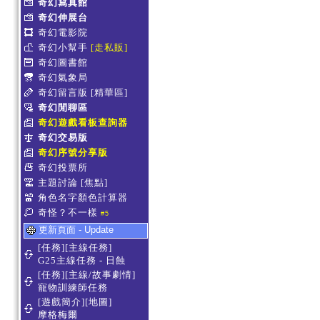
奇幻寫真館
奇幻伸展台
奇幻電影院
奇幻小幫手
[走私販]
奇幻圖書館
奇幻氣象局
奇幻留言版
[精華區]
奇幻閒聊區
奇幻遊戲看板查詢器
奇幻交易版
奇幻序號分享版
奇幻投票所
主題討論
[焦點]
角色名字顏色計算器
奇怪？不一樣
#5
更新頁面 - Update
[任務][主線任務]
G25主線任務 - 日蝕
[任務][主線/故事劇情]
寵物訓練師任務
[遊戲簡介][地圖]
摩格梅爾