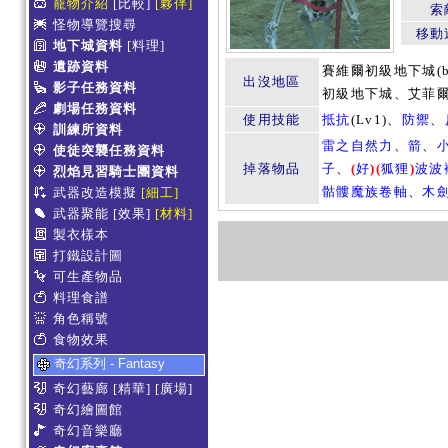
寵物介紹
[比較]
[夥伴]
索
怪物導覽搜尋
移動
地下城資料
[料理]
遺跡資料
賽維爾初級地下城(
出沒地區
影子任務資料
初級地下城、艾菲爾
劇場任務資料
使用技能
抵抗
(Lv1)、
防禦
、
訓練所資料
雷之自然力
、
箭
、
使徒突襲任務資料
掉落物品
子
、
(
好
)
(
狐狸
)
波波
烈焰見習騎士團資料
骷髏魔族卷軸
、
木
武器改造模擬
[細工]
武器聚能
[效果]
[材料]
製衣樣本
打鐵設計圖
可生產物品
料理食譜
角色稱號
食物效果
奇幻系列 - Fantasy
奇幻藝廊
[精華]
[廣場]
奇幻繪圖館
奇幻音樂廳