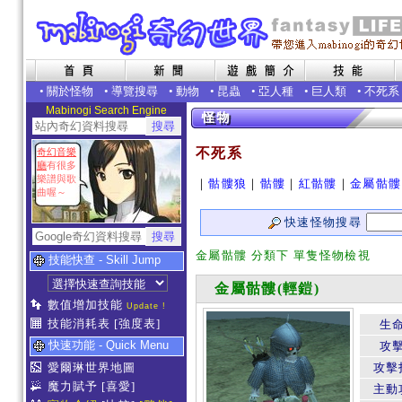
•
關於怪物
•
導覽搜尋
•
動物
•
昆蟲
•
亞人種
•
巨人類
•
不死系
Mabinogi Search Engine
不死系
奇幻音樂
廳
有很多
樂譜與歌
｜
骷髏狼
｜
骷髏
｜
紅骷髏
｜
金屬骷髏
曲喔～
快速怪物搜尋
金屬骷髏 分類下 單隻怪物檢視
技能快查 - Skill Jump
金屬骷髏(輕鎧)
數值增加技能
Update !
技能消耗表
[強度表]
生
快速功能 - Quick Menu
攻
愛爾琳世界地圖
攻擊
魔力賦予
[喜愛]
主動