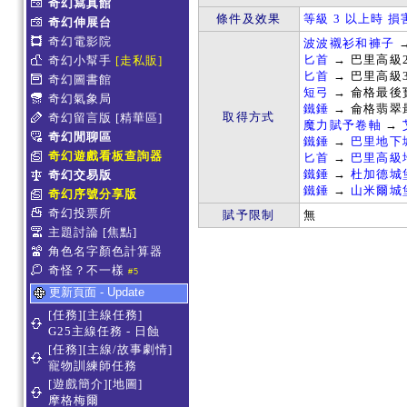
奇幻寫真館
條件及效果
等級 3 以上時 損
奇幻伸展台
奇幻電影院
波波襯衫和褲子
匕首
→ 巴里高級
奇幻小幫手
[走私販]
匕首
→ 巴里高級
奇幻圖書館
短弓
→ 侖格最後
奇幻氣象局
鐵錘
→ 侖格翡翠
取得方式
奇幻留言版
[精華區]
魔力賦予卷軸
→
奇幻閒聊區
鐵錘
→
巴里地下
奇幻遊戲看板查詢器
匕首
→
巴里高級
鐵錘
→
杜加德城
奇幻交易版
鐵錘
→
山米爾城
奇幻序號分享版
奇幻投票所
賦予限制
無
主題討論
[焦點]
角色名字顏色計算器
奇怪？不一樣
#5
更新頁面 - Update
[任務][主線任務]
G25主線任務 - 日蝕
[任務][主線/故事劇情]
寵物訓練師任務
[遊戲簡介][地圖]
摩格梅爾