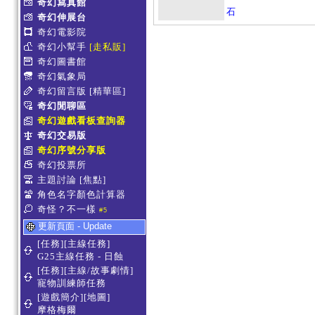
奇幻寫真館
石
奇幻伸展台
奇幻電影院
奇幻小幫手
[走私販]
奇幻圖書館
奇幻氣象局
奇幻留言版
[精華區]
奇幻閒聊區
奇幻遊戲看板查詢器
奇幻交易版
奇幻序號分享版
奇幻投票所
主題討論
[焦點]
角色名字顏色計算器
奇怪？不一樣
#5
更新頁面 - Update
[任務][主線任務]
G25主線任務 - 日蝕
[任務][主線/故事劇情]
寵物訓練師任務
[遊戲簡介][地圖]
摩格梅爾