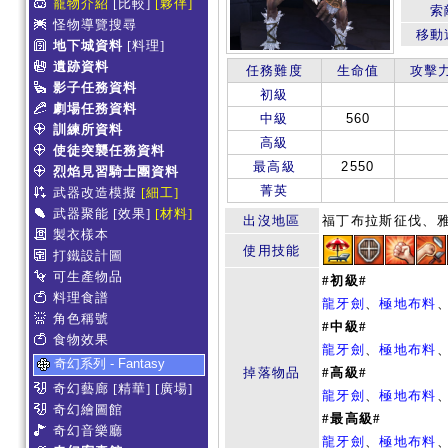
寵物介紹
[比較]
[夥伴]
索
怪物導覽搜尋
移動
地下城資料
[料理]
遺跡資料
任務難度
生命值
攻擊
影子任務資料
初級
劇場任務資料
中級
560
訓練所資料
高級
使徒突襲任務資料
最高級
2550
烈焰見習騎士團資料
菁英
武器改造模擬
[細工]
武器聚能
[效果]
[材料]
出沒地區
福丁布拉斯征伐、
製衣樣本
使用技能
打鐵設計圖
可生產物品
#初級#
料理食譜
龍牙劍
、
極地布料
角色稱號
#中級#
食物效果
龍牙劍
、
極地布料
奇幻系列 - Fantasy
掉落物品
#高級#
奇幻藝廊
[精華]
[廣場]
龍牙劍
、
極地布料
奇幻繪圖館
#最高級#
奇幻音樂廳
龍牙劍
、
極地布料