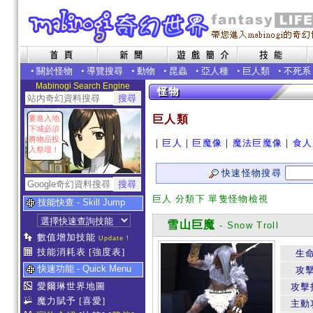
•
關於怪物
•
導覽搜尋
•
動物
•
昆蟲
•
亞人種
•
巨人類
•
不死系
Mabinogi Search Engine
巨人類
要進入地
下城必須
將物品投
｜
巨人
｜
巨魔像
｜
魔法巨魔像
｜
食人
入祭壇！
快速怪物搜尋
巨人 分類下 單隻怪物檢視
技能快查 - Skill Jump
雪山巨魔
- Snow Troll
數值增加技能
Update !
技能消耗表
[強度表]
生
快速功能 - Quick Menu
攻
愛爾琳世界地圖
攻擊
魔力賦予
[喜愛]
主動