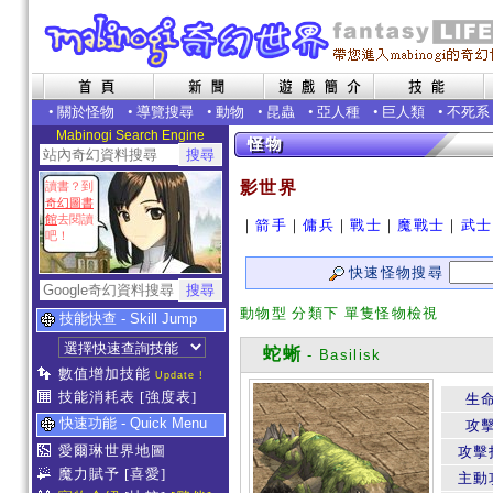
•
關於怪物
•
導覽搜尋
•
動物
•
昆蟲
•
亞人種
•
巨人類
•
不死系
Mabinogi Search Engine
影世界
讀書？到
奇幻圖書
館
去閱讀
｜
箭手
｜
傭兵
｜
戰士
｜
魔戰士
｜
武士
吧！
快速怪物搜尋
動物型 分類下 單隻怪物檢視
技能快查 - Skill Jump
蛇蜥
- Basilisk
數值增加技能
Update !
技能消耗表
[強度表]
生
快速功能 - Quick Menu
攻
愛爾琳世界地圖
攻擊
魔力賦予
[喜愛]
主動