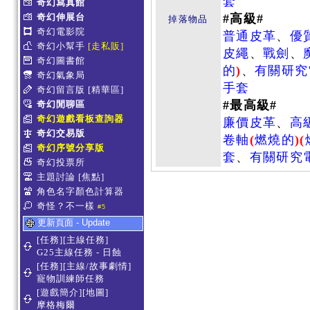
套
奇幻寫真館
奇幻伸展台
#高級#
掉落物品
奇幻電影院
普通皮革
、
優
奇幻小幫手
[走私販]
皮繩
、
戰劍
、
奇幻圖書館
的
)
、
有關研究
奇幻氣象局
手套
奇幻留言版
[精華區]
#最高級#
奇幻閒聊區
奇幻遊戲看板查詢器
廉價皮革
、
高
奇幻交易版
卷軸
(
燃燒的
)
(
奇幻序號分享版
套
、
有關研究
奇幻投票所
主題討論
[焦點]
角色名字顏色計算器
奇怪？不一樣
#5
更新頁面 - Update
[任務][主線任務]
G25主線任務 - 日蝕
[任務][主線/故事劇情]
寵物訓練師任務
[遊戲簡介][地圖]
摩格梅爾