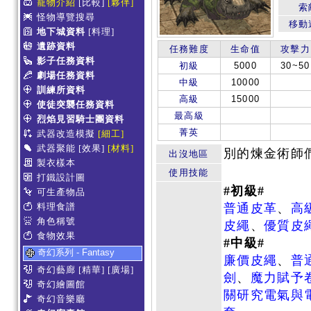
寵物介紹
[比較]
[夥伴]
索
怪物導覽搜尋
移動
地下城資料
[料理]
遺跡資料
任務難度
生命值
攻擊力
影子任務資料
初級
5000
30~50
劇場任務資料
中級
10000
訓練所資料
高級
15000
使徒突襲任務資料
最高級
烈焰見習騎士團資料
菁英
武器改造模擬
[細工]
武器聚能
[效果]
[材料]
別的煉金術師
出沒地區
製衣樣本
使用技能
打鐵設計圖
#初級#
可生產物品
料理食譜
普通皮革
、
高
角色稱號
皮繩
、
優質皮
食物效果
#中級#
奇幻系列 - Fantasy
廉價皮繩
、
普
奇幻藝廊
[精華]
[廣場]
劍
、
魔力賦予
奇幻繪圖館
關研究電氣與
奇幻音樂廳