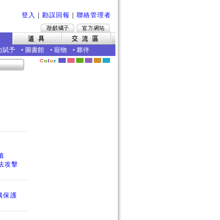
登入
｜
勘誤回報
｜
聯絡管理者
力賦予
•
圖書館
•
寵物
•
夥伴
護
值
法攻擊
偶保護