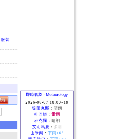
法服裝
即時氣象 - Meteorology
2026-08-07 18:00~19
堤爾克那
：
晴朗
杜巴頓
：
雷雨
班克爾
：
晴朗
艾明馬夏
：
多雲
山米爾
：
下雨+65