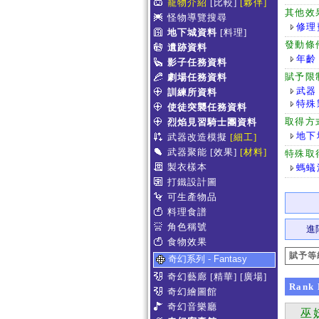
寵物介紹
[比較]
[夥伴]
其他效
怪物導覽搜尋
修理
地下城資料
[料理]
發動條
遺跡資料
年齡
影子任務資料
賦予限
劇場任務資料
武器
訓練所資料
特殊
使徒突襲任務資料
取得方
烈焰見習騎士團資料
地下
武器改造模擬
[細工]
武器聚能
[效果]
[材料]
特殊取
製衣樣本
螞蟻
打鐵設計圖
可生產物品
料理食譜
角色稱號
進
食物效果
賦予等
奇幻系列 - Fantasy
奇幻藝廊
[精華]
[廣場]
Rank
奇幻繪圖館
奇幻音樂廳
巫妖