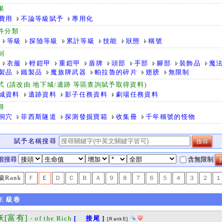
果
費用
不論等級賦予
專用化
件分類
等級
探險等級
累計等級
技能
狀態
稱號
制
衣服
輕鎧甲
重鎧甲
盾牌
頭部
手部
腳部
裝飾品
魔
製品
鐵製品
魔族牌武器
帕拉魯的碎片
翅膀
無限制
式 (請改由 地下城/遺跡 等區查詢賦予取得資料)
城資料
遺跡資料
影子任務資料
劇場任務資料
得
洞穴
菲西斯隧道
探測發掘寶箱
收集冊
千年稱號的怪物
賦予名稱搜尋
階搜尋
含無限制
級Rank
Ｆ
Ｅ
Ｄ
Ｃ
Ｂ
Ａ
９
８
７
６
５
４
３
２
１
E
級卷
[富有]
- of the Rich
[ 接尾 ]
[RankE]