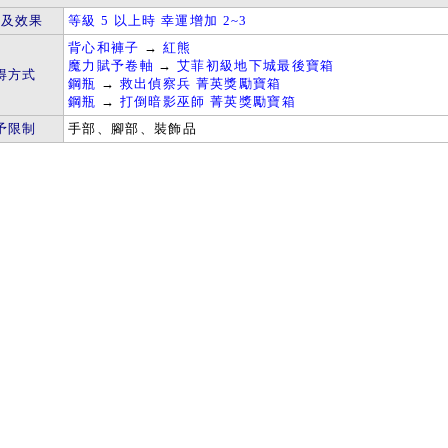
件及效果
等級 5 以上時 幸運增加 2~3
背心和褲子
→
紅熊
魔力賦予卷軸
→
艾菲初級地下城最後寶箱
得方式
鋼瓶
→
救出偵察兵 菁英獎勵寶箱
鋼瓶
→
打倒暗影巫師 菁英獎勵寶箱
予限制
手部、腳部、裝飾品