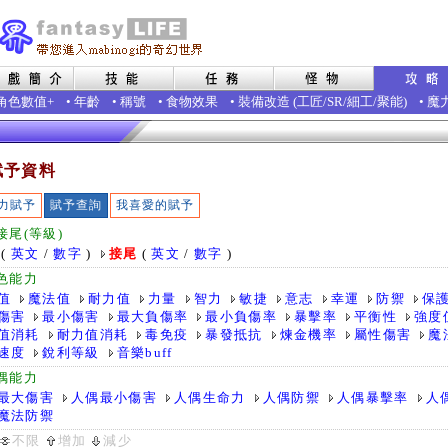
角色數值+
•
年齡
•
稱號
•
食物效果
•
裝備改造
(
工匠
/
SR
/
細工
/
聚能
)
•
魔
賦予資料
力賦予
賦予查詢
我喜愛的賦予
接尾(等級)
(
英文
/
數字
)
接尾
(
英文
/
數字
)
色能力
值
魔法值
耐力值
力量
智力
敏捷
意志
幸運
防禦
保
傷害
最小傷害
最大負傷率
最小負傷率
暴擊率
平衡性
強度
值消耗
耐力值消耗
毒免疫
暴發抵抗
煉金機率
屬性傷害
魔
速度
銳利等級
音樂buff
偶能力
最大傷害
人偶最小傷害
人偶生命力
人偶防禦
人偶暴擊率
人
魔法防禦
不限
增加
減少