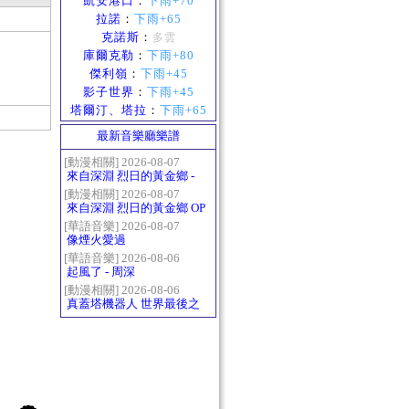
凱安港口
：
下雨+70
拉諾
：
下雨+65
克諾斯
：
多雲
庫爾克勒
：
下雨+80
傑利嶺
：
下雨+45
影子世界
：
下雨+45
塔爾汀、塔拉
：
下雨+65
最新音樂廳樂譜
[動漫相關] 2026-08-07
來自深淵 烈日的黃金鄉 -
Gravity
[動漫相關] 2026-08-07
來自深淵 烈日的黃金鄉 OP
- かたち(Katachi)
[華語音樂] 2026-08-07
像煙火愛過
[華語音樂] 2026-08-06
起風了 - 周深
[動漫相關] 2026-08-06
真蓋塔機器人 世界最後之
日OP2 HEATS