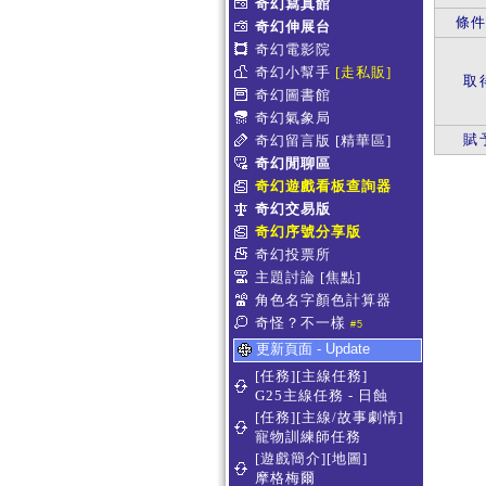
奇幻寫真館
條
奇幻伸展台
奇幻電影院
奇幻小幫手
[走私販]
取
奇幻圖書館
奇幻氣象局
賦
奇幻留言版
[精華區]
奇幻閒聊區
奇幻遊戲看板查詢器
奇幻交易版
奇幻序號分享版
奇幻投票所
主題討論
[焦點]
角色名字顏色計算器
奇怪？不一樣
#5
更新頁面 - Update
[任務][主線任務]
G25主線任務 - 日蝕
[任務][主線/故事劇情]
寵物訓練師任務
[遊戲簡介][地圖]
摩格梅爾