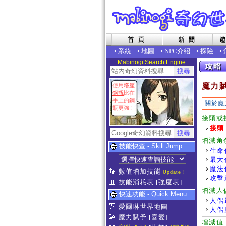
•
系統
•
地圖
•
NPC介紹
•
探險
•
Mabinogi Search Engine
魔力
使用
塔座
鋼瓶
比在
手上的鋼
關於魔
瓶更強！
接頭或
接頭
增減角
技能快查 - Skill Jump
生命
最大
魔法
數值增加技能
Update !
攻擊
技能消耗表
[強度表]
增減人
快速功能 - Quick Menu
人偶
愛爾琳世界地圖
人偶
魔力賦予
[喜愛]
增減值