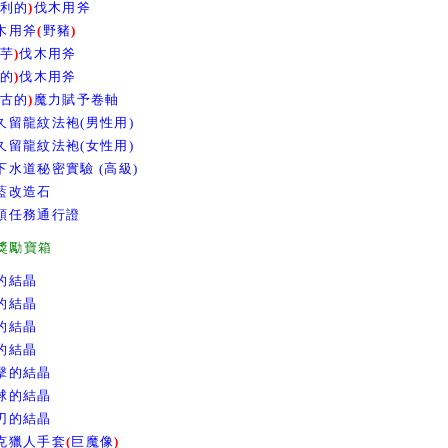
利的
)
伐木用斧
木用斧
(
野豬
)
芋
)
伐木用斧
的
)
伐木用斧
古的
)
魔力賦予卷軸
久留龍紋法袍(男性用)
久留龍紋法袍(女性用)
下水道秘密實驗 (高級)
藍改造石
領任務通行證
獎勵寶箱
的結晶
的結晶
的結晶
的結晶
擊的結晶
球的結晶
刃的結晶
克獵人手套
(
巨魔像
)