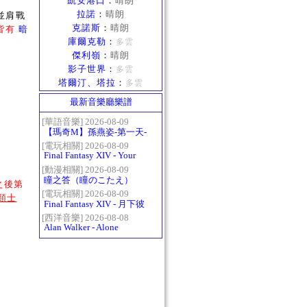
凱安港口
：
晴朗
拉諾
：
晴朗
並肩戰
克諾斯
：
晴朗
皆有
暗
庫爾克勒
：
多雲
傑利嶺
：
晴朗
影子世界
：
多雲
塔爾汀、塔拉
：
多雲
最新音樂廳樂譜
[華語音樂] 2026-08-09
【瑪奇M】孫燕姿-第一天-
精修版
[電玩相關] 2026-08-09
Final Fantasy XIV - Your
Answer
[動漫相關] 2026-08-09
瞳之答（瞳のこたえ）
之後第
[電玩相關] 2026-08-09
類士
Final Fantasy XIV - 月下彼
岸花 ～蛮神ツクヨミ討滅
[西洋音樂] 2026-08-08
Alan Walker - Alone
戦～