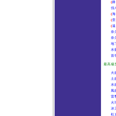
(
鋒
伐
(
海
(
歪
(
遠
奈
奈
地
水
首
最高級
火
土
水
風
雷
火
冰
杜