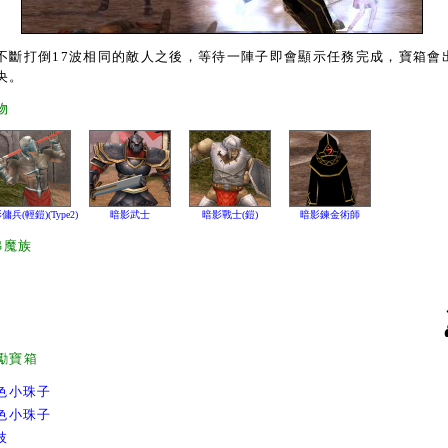
斷打倒17波相同的敵人之後，等待一陣子即會顯示任務完成，寶箱會
央。
物
傭兵(輕鎧)(Type2)
暗影武士
暗影戰士(鎧)
暗影鍊金術師
弗魔族
勵寶箱
色小珠子
色小珠子
枝