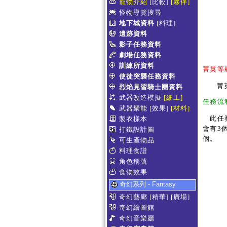
寵物介紹
[比較]
[夥伴]
怪物導覽搜尋
地下城資料
[料理]
遺跡資料
影子任務資料
劇場任務資料
訓練所資料
菁英等
使徒突襲任務資料
菁
烈焰見習騎士團資料
武器改造模擬
[細工]
任務流
武器聚能
[效果]
[材料]
此任務
製衣樣本
會有3
打鐵設計圖
個。
可生產物品
料理食譜
角色稱號
食物效果
奇幻系列 - Fantasy
奇幻藝廊
[精華]
[廣場]
奇幻繪圖館
奇幻音樂廳