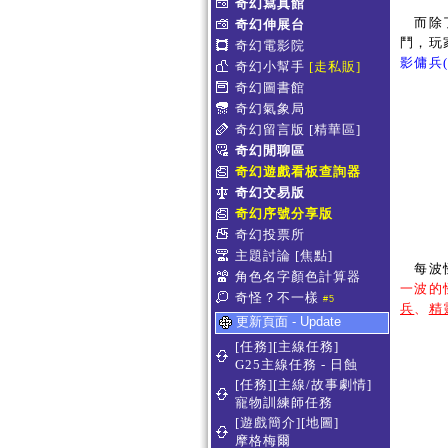
奇幻寫真館
而除
奇幻伸展台
鬥，玩
奇幻電影院
影傭兵(輕
奇幻小幫手
[走私販]
奇幻圖書館
奇幻氣象局
奇幻留言版
[精華區]
奇幻閒聊區
奇幻遊戲看板查詢器
奇幻交易版
奇幻序號分享版
奇幻投票所
主題討論
[焦點]
每波怪
角色名字顏色計算器
一波的
奇怪？不一樣
#5
兵
、
精
更新頁面 - Update
[任務][主線任務]
G25主線任務 - 日蝕
[任務][主線/故事劇情]
寵物訓練師任務
[遊戲簡介][地圖]
摩格梅爾