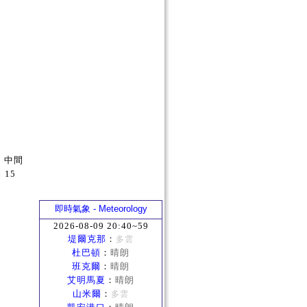
，中間
晶
15
即時氣象 - Meteorology
2026-08-09 20:40~59
堤爾克那
：
多雲
杜巴頓
：
晴朗
班克爾
：
晴朗
艾明馬夏
：
晴朗
山米爾
：
多雲