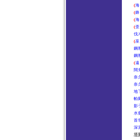
(
海
(
鋒
(
海
(
歪
伐
(
巫
鋼
鋼
(
遠
闊
奈
奈
地
帕
影
水
首
深
塔