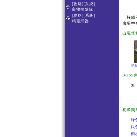
[攻略][系統]
寵物探險隊
[攻略][系統]
持續不
精靈武器
廣場中
出現怪
暗影
BOSS
無
初級獎
綠
銀
樹