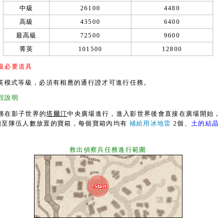
中級
26100
4480
高級
43500
6400
最高級
72500
9600
菁英
101500
12800
級必要道具
英模式等級，必須有相應的通行證才可進行任務。
程說明
在影子世界的
塔爾汀
中央廣場進行，進入影世界後會直接在廣場開始
個至隊伍人數放置的寶箱，每個寶箱內均有
補給用冰地雷
2個、
土的結
救出偵察兵任務進行範圍