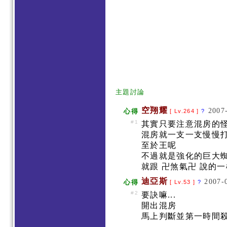
主題討論
空翔耀
2007
心得
[ Lv.264 ]
?
#1
其實只要注意混房的怪
混房就一支一支慢慢
至於王呢
不過就是強化的巨大
就跟 卍煞氣卍 說的
迪亞斯
2007-
心得
[ Lv.53 ]
?
#2
要訣嘛...
開出混房
馬上判斷並第一時間