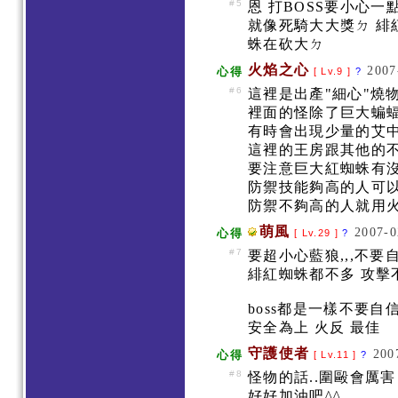
#5
恩 打BOSS要小心
就像死騎大大獎ㄉ 緋
蛛在砍大ㄉ
火焰之心
2007
心得
[ Lv.9 ]
?
#6
這裡是出產"細心"燒
裡面的怪除了巨大蝙
有時會出現少量的艾中
這裡的王房跟其他的不
要注意巨大紅蜘蛛有
防禦技能夠高的人可
防禦不夠高的人就用
萌風
2007-0
心得
[ Lv.29 ]
?
#7
要超小心藍狼,,,不要
緋紅蜘蛛都不多 攻擊
boss都是一樣不要自
安全為上 火反 最佳
守護使者
200
心得
[ Lv.11 ]
?
#8
怪物的話..圍毆會厲害 
好好加油吧^^