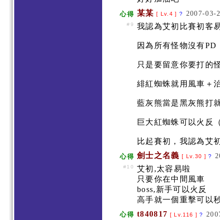
某某
2007-03-2
心得
[ Lv.4 ]
?
#9
我認為艾初比賽初客
因為所有怪物沒有P
只是要留意你要打的
緋紅蜘蛛就用風車＋
藍灰熊當是黑灰熊打
巨大紅蜘蛛可以火反
比起賽初，我認為艾
劍士之名義
2
心得
[ Lv.30 ]
?
#10
艾初,太容易啦
只要你在中間風車
boss,新手可以火反
高手就一個重擊可以秒b
t840817
200
心得
[ Lv.116 ]
?