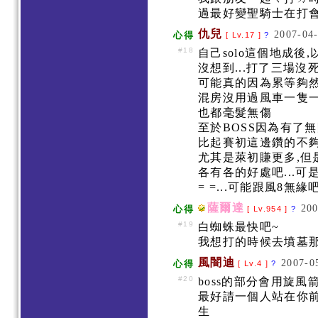
過最好變聖騎士在打會
仇兒
2007-04-
心得
[ Lv.17 ]
?
#18
自己solo這個地成後
沒想到...打了三場沒
可能真的因為累等夠
混房沒用過風車一隻一
也都毫髮無傷
至於BOSS因為有了無
比起賽初這邊鑽的不
尤其是萊初賺更多,但
各有各的好處吧...
= =...可能跟風8無緣
薩爾達
200
心得
[ Lv.954 ]
?
#19
白蜘蛛最快吧~
我想打的時候去墳墓那
風闇迪
2007-0
心得
[ Lv.4 ]
?
#20
boss的部分會用旋風
最好請一個人站在你前
生