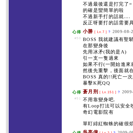
不過最後還是打完了= 
的確是蠻簡單的啦
不過新手打的話就....
反正呀要打的話需要
小勝
2009-08-2
心得
[ Lv.7 ]
?
#50
BOSS 我就建議有聖
在那變身後
先用冰矛(我的是A)
引一支一隻過來
如果不行(一開始進來就
然後先重擊，後面就在
BOSS 真的!!死亡一
暴擊K死QQ
蒼月刑
2009
心得
[ Lv.151 ]
?
#51
不用靠變身吧.
有Loop打法可以安
奇幻電影院有
單盯緋紅蜘蛛的確很煩.
吳亮億
2009-0
心得
[ Lv.2 ]
?