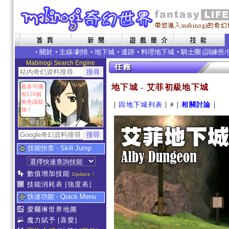
•
關於
•
主線/劇情
•
地下城
•
遺跡
•
料理地下城
• 騎士團 (
訓練所
/
Mabinogi Search Engine
地下城 - 艾菲初級地下城
最多可擁
有120個
角色或寵
｜
回地下城列表
｜#｜
相關討論
｜
物！
技能快查 - Skill Jump
數值增加技能
Update !
技能消耗表
[強度表]
快速功能 - Quick Menu
愛爾琳世界地圖
魔力賦予
[喜愛]