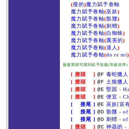
(
瘦的
)
魔力賦予卷軸
魔力賦予卷軸
(
巫妖
)
魔力賦予卷軸
(
骷髏
)
魔力賦予卷軸
(
刺蝟
)
魔力賦予卷軸
(
白蜘蛛
)
魔力賦予卷軸
(
厲害的
)
魔力賦予卷軸
(
達人
)
魔力賦予卷軸
(
do re mi
最後寶箱可開到賦予裝備(等級排序)
[ 接頭 ]
毒蛇獵人 - 
@F
[ 接頭 ]
土狼獵人 - 
@F
[ 接頭 ]
堅固 - Ha
@E
[ 接頭 ]
便宜 - Ch
@E
[ 接尾 ]
巫妖[富有] 
@E
[ 接尾 ]
骷髏 - of 
@D
[ 接尾 ]
刺蝟 - of
@D
[ 接頭 ]
神器的 - 
@C