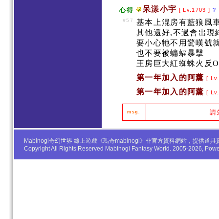
呆漾小宇
心得
[ Lv.1703 ]
?
#57
基本上混房有藍狼風車
其他還好,不過會出現
要小心牠不用驚嘆號
也不要被蝙蝠暴擊
王房巨大紅蜘蛛火反O
第一年加入的阿薰
[ Lv
第一年加入的阿薰
[ Lv
請
msg.
Mabinogi奇幻世界 線上遊戲《瑪奇mabinogi》非官方資料網站，
Copyright All Rights Reserved Mabinogi Fantasy World. 2005-2026, Po