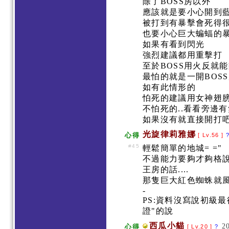
除了BOSS房以外
應該就是要小心開到
被打到有暴擊會死得
也要小心巨大蝙蝠的
如果有看到閃光
強烈建議都用重擊打
至於BOSS用火反就
最怕的就是一開BOS
如有此情形的
怕死的建議用女神翅
不怕死的..看看旁邊
如果沒有就直接開打
光旋律莉雅娜
心得
[ Lv.56 ]
#45
輕鬆簡單的地城= ="
不過能力要夠才夠格
王房的話....
那隻巨大紅色蜘蛛就風車
-
PS:資料沒寫說初級
證"的說
西瓜小貓
2
心得
[ Lv.20 ]
?