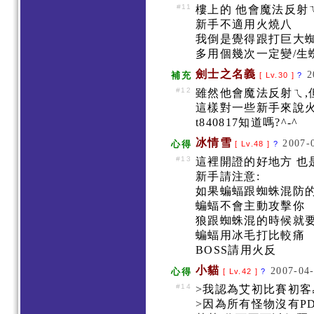
#11
樓上的 他會魔法反射
新手不適用火燒八
我倒是覺得跟打巨大蜘
多用個幾次一定變/生蜘蛛片
劍士之名義
2
補充
[ Lv.30 ]
?
#12
雖然他會魔法反射ㄟ,
這樣對一些新手來說火
t840817知道嗎?^-^
冰情雪
2007-
心得
[ Lv.48 ]
?
#13
這裡開證的好地方 
新手請注意:
如果蝙蝠跟蜘蛛混防
蝙蝠不會主動攻擊你
狼跟蜘蛛混的時候就
蝙蝠用冰毛打比較痛
BOSS請用火反
小貓
2007-04-
心得
[ Lv.42 ]
?
#14
>我認為艾初比賽初
>因為所有怪物沒有P