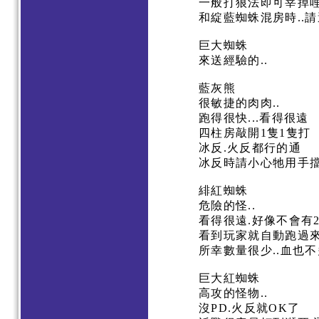
一般打狼法即可宰掉哩
和綻藍蜘蛛混房時..
巨大蜘蛛
來送經驗的..
藍灰熊
很敏捷的肉肉..
跑得很快...看得很遠
四柱房敲開1隻1隻打
冰反.火反都行的通
冰反時請小心牠用手
緋紅蜘蛛
危險的怪..
看得很遠.好像不會有
看到玩家就自動跑過
所幸數量很少..血也
巨大紅蜘蛛
高攻的怪物..
沒PD.火反就OK了