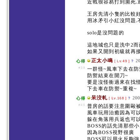
近戰很容易打到瀕死
王房先清小隻的比較好
用冰矛引小紅沒問題.
solo是沒問題的
這地城也只是洗中2而
如果又開到初級就再接再
正太小鳴
2
心得
[ Lv.49 ]
?
#39
一群怪~風車下去在防
防禦結束在開刀~
要是沒怪衝過來在找
下去車在防禦~重複~
呆洨軋
200
心得
[ Lv.168 ]
?
#40
普房的話要注意圍毆
風車玩用治癒因為可以
躲在角落用兵返也可
BOSS的話先清那些
因為BOSS視野很廣
BOSS可以用火反夠