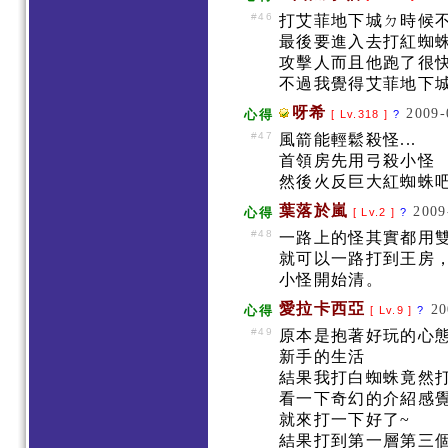
#46
打艾菲地下城ㄉ時候
最後要進入去打紅蜘
攻擊人而且他跑了很
不過我覺得艾菲地下城
呀希
2009-
心得
[ Lv.318 ]
?
#47
風箭能輕鬆殺怪...
首領房先用弓殺小怪
然後火反巨大紅蜘蛛
葉落於嵐
2009
心得
[ Lv.2 ]
?
#48
一路上的怪其實都用雙手
就可以一路打到王房，
小怪開始清。
愛拉卡西亞
20
心得
[ Lv.9 ]
?
#49
原本是抱著好玩的心
新手的生活
結果我打白蜘蛛竟然打
看一下奇幻的介紹感
就來打一下好了~
結果打到第一層第三個