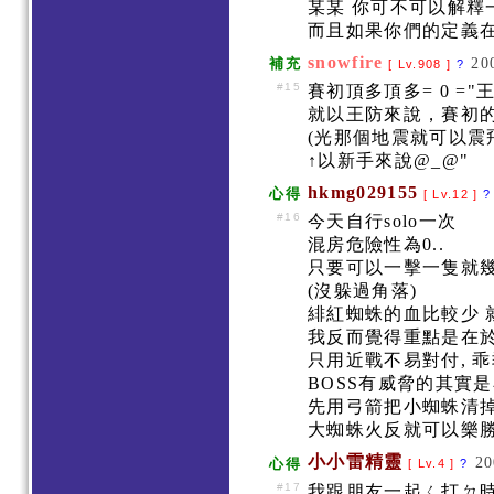
某某 你可不可以解釋一
而且如果你們的定義在
snowfire
20
補充
[ Lv.908 ]
?
#15
賽初頂多頂多= 0 ="
就以王防來說，賽初
(光那個地震就可以震
↑以新手來說@_@"
hkmg029155
心得
[ Lv.12 ]
?
#16
今天自行solo一次
混房危險性為0..
只要可以一擊一隻就
(沒躲過角落)
緋紅蜘蛛的血比較少 
我反而覺得重點是在於熊
只用近戰不易對付, 乖
BOSS有威脅的其實
先用弓箭把小蜘蛛清
大蜘蛛火反就可以樂勝.
小小雷精靈
20
心得
[ Lv.4 ]
?
#17
我跟朋友一起ㄑ打ㄉ時