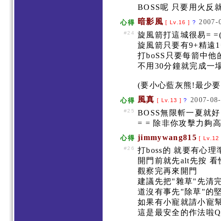
BOSS呢 只要用火反
暗影風
2007-
心得
[ Lv.16 ]
?
#24
旋風箭打這城很易= =
旋風箭只要有9+精遠
打boSS只要每箭中他
不用30分鐘就完成一
(要小心藍灰熊!最少要1
風真
2007-08-
心得
[ Lv.13 ]
?
#25
BOSS無限斬一夏就好了
= = 除非你攻擊力夠高=
jimmywang815
心得
[ Lv.12
#26
打boss的 就要有心
開門前就先alt先按 看
觀察完再來開門
建議先把"雜草"先清完
道沒有事先"除草"的
如果有小寵就請小寵幫
這是最安全的作法啦Q