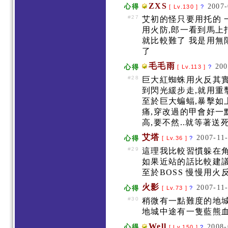
ZXS
2007-
心得
[ Lv.130 ]
?
#27
艾初的怪只要用托的 
用火防,郎一看到馬上
就比較難了 我是用無限
了
毛毛雨
200
心得
[ Lv.113 ]
?
#28
巨大紅蜘蛛用火反其實
到閃光緩步走,就用重
至於巨大蝙蝠,暴擊如上
痛,穿改過的甲會好一點
高,要不然..就等著送死
艾塔
2007-11-
心得
[ Lv.36 ]
?
#29
這理我比較習慣躲在
如果近站的話比較建
至於BOSS 慢慢用火反吧
火影
2007-11-
心得
[ Lv.73 ]
?
#30
稍微有一點難度的地城
地城中途有一隻藍熊血有
Well
2008-
心得
[ Lv.150 ]
?