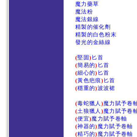
魔力藥草
魔法粉
魔法銀線
精製的催化劑
精製的白色粉末
發光的金絲線
(
堅固
)
匕首
(
簡易的
)
匕首
(
細心的
)
匕首
(
黃色疤痕
)
匕首
(
穩重的
)
波波裙
(
毒蛇獵人
)
魔力賦予卷
(
土狼獵人
)
魔力賦予卷
(
便宜
)
魔力賦予卷軸
(
神器的
)
魔力賦予卷軸
(
精巧的
)
魔力賦予卷軸