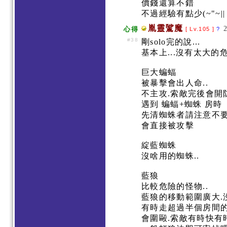
價錢還算不錯
不過經驗有點少(~"~||
胤靈騭魔
心得
[ Lv.105 ]
?
#38
剛solo完的說...
基本上...沒有太大的
巨大蝙蝠
被暴擊會出人命..
不主攻.索敵完後會開
遇到 蝙蝠+蜘蛛 房時
先清蜘蛛者請注意不
會直接被攻擊
綻藍蜘蛛
沒啥用的蜘蛛..
藍狼
比較危險的怪物..
藍狼的移動範圍廣大.沒
有時走超過半個房間
會圍毆.索敵有時快有時