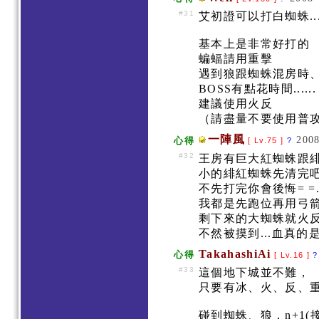
#31
艾初證可以打白蜘蛛....
基本上是非常好打的
蝙蝠請用重擊
遇到狼跟蜘蛛混房時
BOSS有點花時間.....
建議使用火反
（請盡量不要使用普攻
一陣風
2008
心得
[ Lv.75 ]
?
#32
王房有巨大紅蜘蛛跟緋
小的緋紅蜘蛛先清完吧
不先打完你會後悔= =.
我都是先跑位再用弓
剩下來的大蜘蛛就火反
不然被摸到...血真的是用
TakahashiAi
心得
[ Lv.16 ]
?
#33
這個地下城並不難，
只要有冰、火、反、
碰到蜘蛛、狼，n+1(