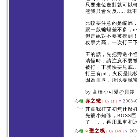
只要走位走對就可以
熊我只會火反......
比較要注意的是蝙蝠
跟一般蝙蝠差不多，n
但是絕對不要被摸到
攻擊力高，一次打三下..
王的話，先把旁邊小
清怪時，請注意不要
被打一下就快要見底....
打王有pd，火反是比
因為血厚，所以要龜
by 高橋小可愛@貝婷
赤之蠍
2008-
心得
[ Lv.11 ]
?
#34
其實我打艾初無什麼
先殺小知硃，BOSS
了．．．再用風車和
聖之楓
200
心得
[ Lv.149 ]
?