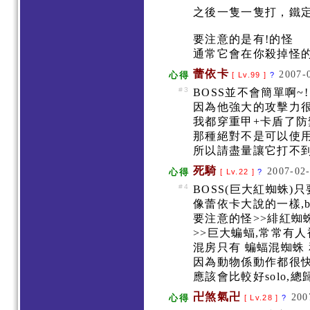
之後一隻一隻打，鐵
要注意的是有!的怪
通常它會在你殺掉怪的
蕾依卡
2007-
心得
[ Lv.99 ]
?
#3
BOSS並不會簡單啊~
因為他強大的攻擊力很
我都穿重甲+卡盾了防
那種絕對不是可以使用N
所以請盡量讓它打不
死騎
2007-02-
心得
[ Lv.22 ]
?
#4
BOSS(巨大紅蜘蛛)
像蕾依卡大說的一樣,b
要注意的怪>>緋紅蜘
>>巨大蝙蝠,常常有人
混房只有 蝙蝠混蜘蛛
因為動物係動作都很快
應該會比較好solo,總
卍煞氣卍
200
心得
[ Lv.28 ]
?