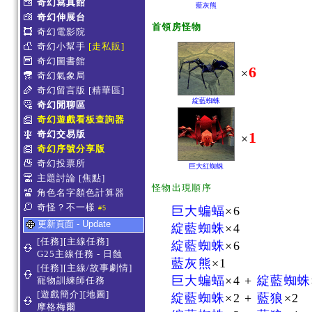
奇幻寫真館
藍灰熊
奇幻伸展台
首領房怪物
奇幻電影院
奇幻小幫手
[走私販]
奇幻圖書館
6
×
奇幻氣象局
奇幻留言版
[精華區]
綻藍蜘蛛
奇幻閒聊區
奇幻遊戲看板查詢器
奇幻交易版
1
×
奇幻序號分享版
奇幻投票所
巨大紅蜘蛛
主題討論
[焦點]
怪物出現順序
角色名字顏色計算器
奇怪？不一樣
巨大蝙蝠
×6
#5
更新頁面 - Update
綻藍蜘蛛
×4
[任務][主線任務]
綻藍蜘蛛
×6
G25主線任務 - 日蝕
藍灰熊
×1
[任務][主線/故事劇情]
巨大蝙蝠
×4 +
綻藍蜘蛛
寵物訓練師任務
[遊戲簡介][地圖]
綻藍蜘蛛
×2 +
藍狼
×2
摩格梅爾