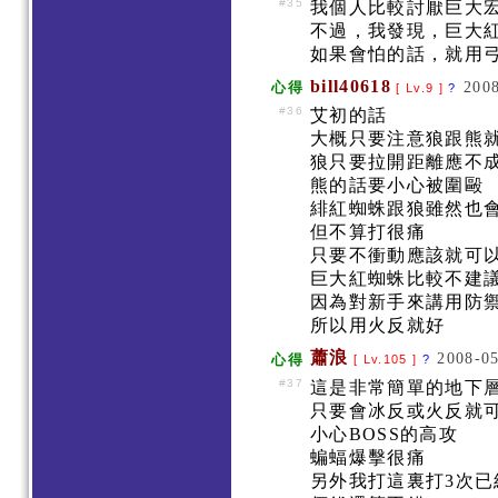
#35
我個人比較討厭巨大宏
不過，我發現，巨大紅
如果會怕的話，就用弓火反
bill40618
2008
心得
[ Lv.9 ]
?
#36
艾初的話
大概只要注意狼跟熊
狼只要拉開距離應不
熊的話要小心被圍毆
緋紅蜘蛛跟狼雖然也
但不算打很痛
只要不衝動應該就可
巨大紅蜘蛛比較不建
因為對新手來講用防
所以用火反就好
蕭浪
2008-05
心得
[ Lv.105 ]
?
#37
這是非常簡單的地下
只要會冰反或火反就
小心BOSS的高攻
蝙蝠爆擊很痛
另外我打這裏打3次已