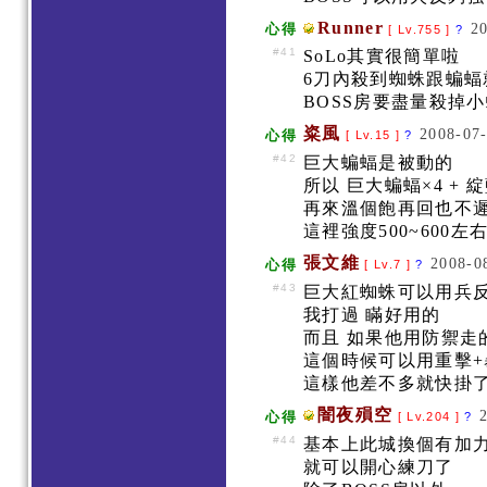
Runner
20
心得
[ Lv.755 ]
?
#41
SoLo其實很簡單啦
6刀內殺到蜘蛛跟蝙
BOSS房要盡量殺掉
粢風
2008-07-
心得
[ Lv.15 ]
?
#42
巨大蝙蝠是被動的
所以 巨大蝙蝠×4 +
再來溫個飽再回也不
這裡強度500~600左
張文維
2008-0
心得
[ Lv.7 ]
?
#43
巨大紅蜘蛛可以用兵
我打過 瞞好用的
而且 如果他用防禦走
這個時候可以用重擊
這樣他差不多就快掛
闇夜殞空
心得
[ Lv.204 ]
?
#44
基本上此城換個有加
就可以開心練刀了