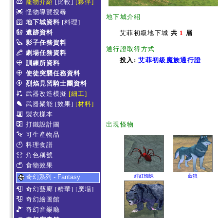
寵物介紹
[比較]
[夥伴]
怪物導覽搜尋
地下城介紹
地下城資料
[料理]
遺跡資料
艾菲初級地下城
共
1
層
影子任務資料
通行證取得方式
劇場任務資料
投入:
艾菲初級魔族通行證
訓練所資料
使徒突襲任務資料
烈焰見習騎士團資料
武器改造模擬
[細工]
武器聚能
[效果]
[材料]
製衣樣本
打鐵設計圖
出現怪物
可生產物品
料理食譜
角色稱號
食物效果
奇幻系列 - Fantasy
緋紅蜘蛛
藍狼
奇幻藝廊
[精華]
[廣場]
奇幻繪圖館
奇幻音樂廳