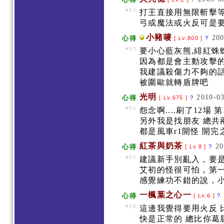
#52
打王直接用無限斬擊
弓或魔法或火反可是
小豬嘜
200
心得
[ Lv.800 ]
?
#53
要小心藍灰熊,緋紅蛛
因為都是會主動攻擊
我建議殺傷力不夠的
被圍歐就轉盾牌吧
光明
2010-03
心得
[ Lv.675 ]
?
#54
怨念啊....刷了12場
另外我是找朋友 總共
都是風車r1開怪 開
紅茶與奶茶
20
心得
[ Lv.8 ]
?
#55
建議新手別亂入，要是想
艾初的怪很可怕，第
感覺練功不錯的說，
一楓葉之心一
心得
[ Lv.6 ]
?
#56
這邊我覺得要用火反 
快是正常的 總比你葛