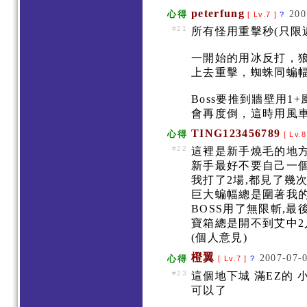
peterfung
200
心得
[ Lv.7 ]
?
#21
所有怪用重擊秒(只限
一開始的用冰反打，狼
上去重擊，蜘蛛同蝙
Boss要推到牆壁用1
會再度倒，這時用風車
TING123456789
心得
[ Lv.
#22
這裡是新手燒毛的地
新手最好不要自己一
我打了2場,都見了幾
巨大蝙幅總是圍著我的
BOSS用了無限斬,最
寶箱總是開不到艾中
(個人意見)
橙翼
2007-07-0
心得
[ Lv.7 ]
?
#23
這個地下城 滿EZ的
可以了