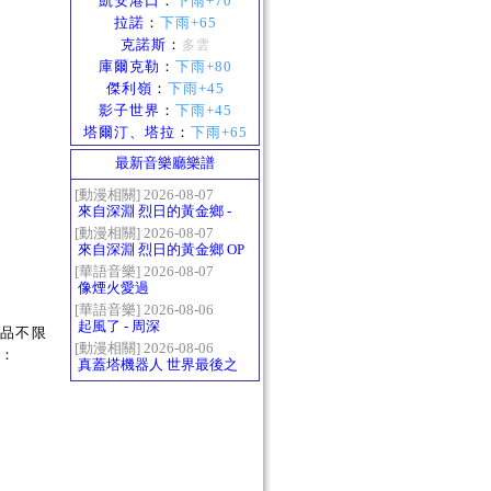
凱安港口
：
下雨+70
拉諾
：
下雨+65
克諾斯
：
多雲
庫爾克勒
：
下雨+80
傑利嶺
：
下雨+45
影子世界
：
下雨+45
塔爾汀、塔拉
：
下雨+65
最新音樂廳樂譜
[動漫相關] 2026-08-07
來自深淵 烈日的黃金鄉 -
Gravity
[動漫相關] 2026-08-07
來自深淵 烈日的黃金鄉 OP
- かたち(Katachi)
[華語音樂] 2026-08-07
像煙火愛過
[華語音樂] 2026-08-06
起風了 - 周深
作品不限
[動漫相關] 2026-08-06
點：
真蓋塔機器人 世界最後之
日OP2 HEATS