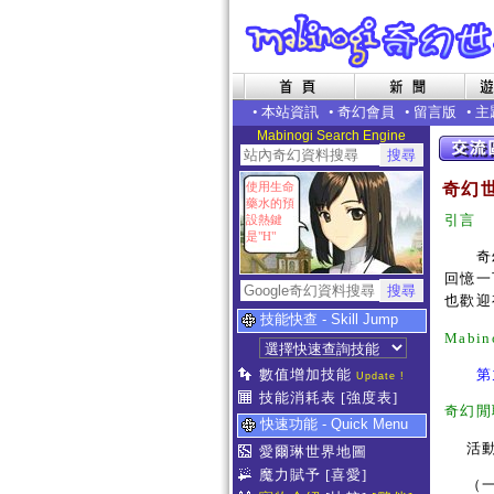
•
本站資訊
•
奇幻會員
•
留言版
•
主
Mabinogi Search Engine
使用生命
奇幻
藥水的預
引言
設熱鍵
是"H"
奇幻
回憶一
也歡迎
技能快查 - Skill Jump
Mabin
第
數值增加技能
Update !
技能消耗表
[強度表]
奇幻閒
快速功能 - Quick Menu
活
愛爾琳世界地圖
魔力賦予
[喜愛]
（