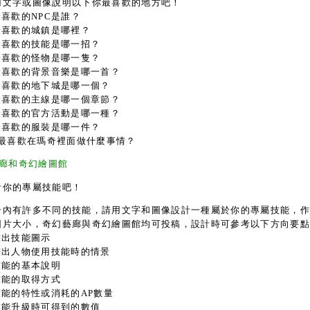
用文字或圖像說明以下你最喜歡的地方吧！
最喜歡的NPC是誰？
.最喜歡的城鎮是哪裡？
.最喜歡的技能是哪一招？
.最喜歡的怪物是哪一隻？
.最喜歡的背景音樂是哪一首？
.最喜歡的地下城是哪一個？
.最喜歡的主線是哪一個章節？
.最喜歡的官方活動是哪一種？
.最喜歡的服裝是哪一件？
0.最喜歡在瑪奇裡面做什麼事情？
廊和奇幻繪圖館
計你的專屬技能吧！
奇內有許多不同的技能，請用文字和圖像設計一種屬於你的專屬技能，
圖片大小，奇幻藝廊與奇幻繪圖館均可投稿，設計時可參考以下方向要
畫出技能圖示
.畫出人物使用技能時的情景
.技能的基本說明
.技能的取得方式
.技能的特性或消耗的AP數量
.技能升級時可得到的數值