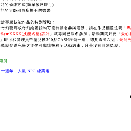
技能的修煉方式(簡單敘述即可)
.技能的大師稱號所擁有的效果
設計專屬技能作品的特別獎勵：
論奇幻藝廊或奇幻繪圖館均可投稿報名參與活動，請在作品標題注明「
動★XXXX(技能名稱)設計
」就等同已報名參加，活動期間只要「
愛心
」即可和管理員申請兌換300點GASH序號一組，總共送出六組，
先到
動獎勵發送完畢之後仍可繼續投稿至活動結束，只是沒有特別獎勵。
票所
十週年 - 人氣 NPC 總票選 -