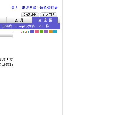
登入
｜
勘誤回報
｜
聯絡管理者
•
投票所
•
Cosplay大賽
•
不一樣
題讓大家
設計活動