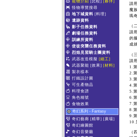
寵物介紹
[比較]
[夥伴]
請
怪物導覽搜尋
魔
地下城資料
[料理]
瑪
遺跡資料
（
影子任務資料
請
劇場任務資料
的
訓練所資料
成
使徒突襲任務資料
烈焰見習騎士團資料
（
武器改造模擬
[細工]
請
武器聚能
[效果]
[材料]
1
製衣樣本
2
打鐵設計圖
3
可生產物品
4
料理食譜
5
6
角色稱號
7
食物效果
8
奇幻系列 - Fantasy
9
奇幻藝廊
[精華]
[廣場]
1
奇幻繪圖館
奇幻音樂廳
（