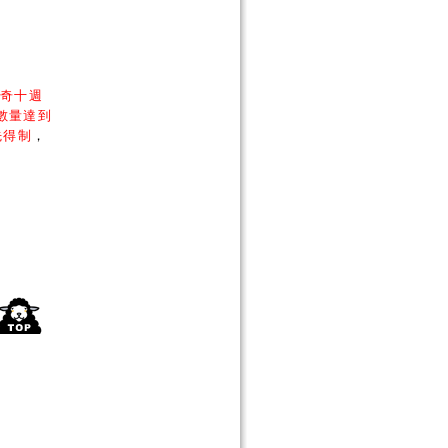
瑪奇十週
數量達到
先得制
，