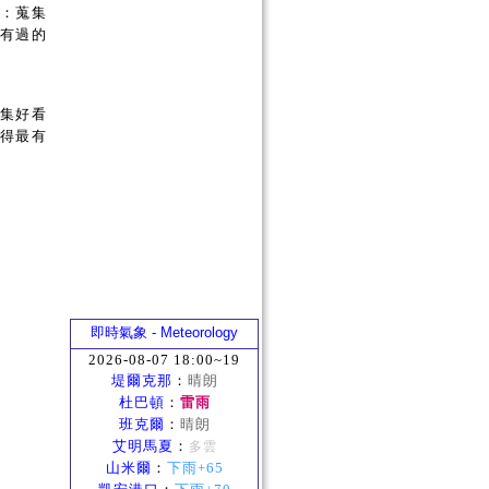
說：蒐集
經有過的
蒐集好看
覺得最有
即時氣象 - Meteorology
2026-08-07 18:00~19
堤爾克那
：
晴朗
杜巴頓
：
雷雨
班克爾
：
晴朗
艾明馬夏
：
多雲
山米爾
：
下雨+65