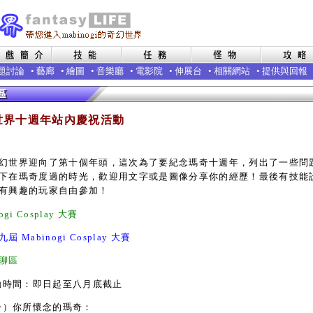
題討論
•
藝廊
•
繪圖
•
音樂廳
•
電影院
•
伸展台
•
相關網站
•
提供與回報
世界十週年站內慶祝活動
世界迎向了第十個年頭，這次為了要紀念瑪奇十週年，列出了一些問
下在瑪奇度過的時光，歡迎用文字或是圖像分享你的經歷！最後有技能
有興趣的玩家自由參加！
ogi Cosplay 大賽
九屆 Mabinogi Cosplay 大賽
聊區
動時間：即日起至八月底截止
一）你所懷念的瑪奇：