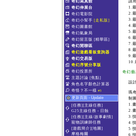
請
奇幻寫真館
1.
奇幻伸展台
2
奇幻電影院
3
奇幻小幫手
[走私販]
4
奇幻圖書館
5
奇幻氣象局
6
奇幻留言版
[精華區]
7
奇幻閒聊區
8
奇幻遊戲看板查詢器
9
奇幻交易版
1
奇幻序號分享版
奇幻投票所
奇幻藝
主題討論
[焦點]
設
角色名字顏色計算器
奇怪？不一樣
#5
瑪
更新頁面 - Update
制
1.
[任務][主線任務]
2
G25主線任務 - 日蝕
3
[任務][主線/故事劇情]
寵物訓練師任務
4
[遊戲簡介][地圖]
5
摩格梅爾
6