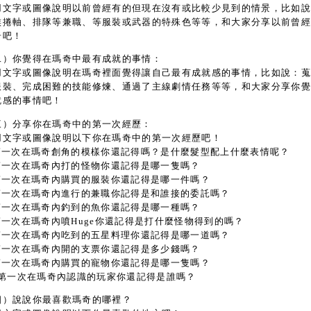
用文字或圖像說明以前曾經有的但現在沒有或比較少見到的情景，比如
族捲軸、排隊等兼職、等服裝或武器的特殊色等等，和大家分享以前曾
奇吧！
二）你覺得在瑪奇中最有成就的事情：
用文字或圖像說明在瑪奇裡面覺得讓自己最有成就感的事情，比如說：
服裝、完成困難的技能修煉、通過了主線劇情任務等等，和大家分享你
就感的事情吧！
三）分享你在瑪奇中的第一次經歷：
用文字或圖像說明以下你在瑪奇中的第一次經歷吧！
.第一次在瑪奇創角的模樣你還記得嗎？是什麼髮型配上什麼表情呢？
.第一次在瑪奇內打的怪物你還記得是哪一隻嗎？
.第一次在瑪奇內購買的服裝你還記得是哪一件嗎？
.第一次在瑪奇內進行的兼職你記得是和誰接的委託嗎？
.第一次在瑪奇內釣到的魚你還記得是哪一種嗎？
.第一次在瑪奇內噴Huge你還記得是打什麼怪物得到的嗎？
.第一次在瑪奇內吃到的五星料理你還記得是哪一道嗎？
.第一次在瑪奇內開的支票你還記得是多少錢嗎？
.第一次在瑪奇內購買的寵物你還記得是哪一隻嗎？
0.第一次在瑪奇內認識的玩家你還記得是誰嗎？
四）說說你最喜歡瑪奇的哪裡？