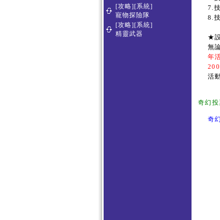
[攻略][系統]
7.
寵物探險隊
8
[攻略][系統]
精靈武器
★
無
年活
200
活
奇幻投
奇幻