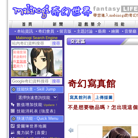
•
本站資訊
•
奇幻會員
•
留言版
•
主題討論
•
藝廊
•
繪圖
•
音樂廳
Mabinogi Search Engine
裝備套裝
來啟動特
殊
套裝效
果
能力！
奇幻寫真館
技能快查 - Skill Jump
寫真館列表
上傳擷圖
數值增加技能
Update !
不是想要物品嗎 ? 怎出現這個..
技能消耗表
[強度表]
快速功能 - Quick Menu
愛爾琳世界地圖
魔力賦予
[喜愛]