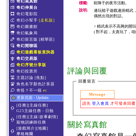
奇幻寫真館
標籤:
前陣子的夜市活動。
奇幻伸展台
說明:
邊玩槌子遊戲邊掛精武
奇幻電影院
偶然出現的對話。
奇幻小幫手
[走私販]
> 精武表示不高興的開玩笑
奇幻圖書館
( 對不起，太貪玩了，咱錯
奇幻氣象局
奇幻留言版
[精華區]
奇幻閒聊區
奇幻遊戲看板查詢器
奇幻交易版
奇幻序號分享版
評論與回覆
奇幻投票所
主題討論
[焦點]
回覆留言
角色名字顏色計算器
奇怪？不一樣
#5
Message
更新頁面 - Update
請先
登入會員
才可發表回覆
[任務][主線任務]
G25主線任務 - 日蝕
[任務][主線/故事劇情]
寵物訓練師任務
關於寫真館
[遊戲簡介][地圖]
摩格梅爾