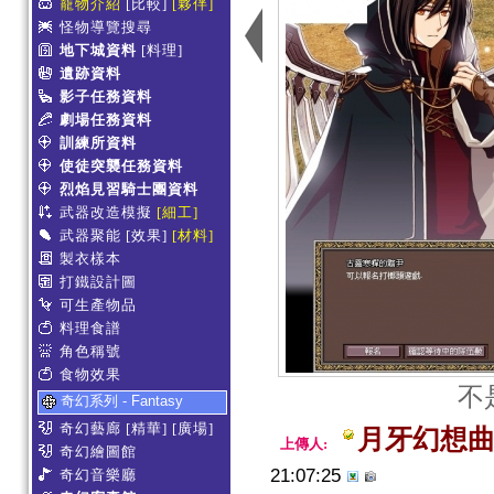
寵物介紹
[比較]
[夥伴]
怪物導覽搜尋
地下城資料
[料理]
遺跡資料
影子任務資料
劇場任務資料
訓練所資料
使徒突襲任務資料
烈焰見習騎士團資料
武器改造模擬
[細工]
武器聚能
[效果]
[材料]
製衣樣本
打鐵設計圖
可生產物品
料理食譜
角色稱號
食物效果
不
奇幻系列 - Fantasy
奇幻藝廊
[精華]
[廣場]
月牙幻想
上傳人:
奇幻繪圖館
21:07:25
奇幻音樂廳