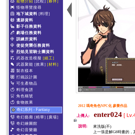
寵物介紹
[比較]
[夥伴]
怪物導覽搜尋
地下城資料
[料理]
遺跡資料
影子任務資料
劇場任務資料
訓練所資料
使徒突襲任務資料
烈焰見習騎士團資料
武器改造模擬
[細工]
武器聚能
[效果]
[材料]
製衣樣本
打鐵設計圖
可生產物品
料理食譜
角色稱號
食物效果
2012 瑪奇角色NPC化 參賽作品
奇幻系列 - Fantasy
enter024
[ Lv.
上傳人:
奇幻藝廊
[精華]
[廣場]
奇幻繪圖館
說明:
來洗版(不)
奇幻音樂廳
上一張是解G8時畫的，