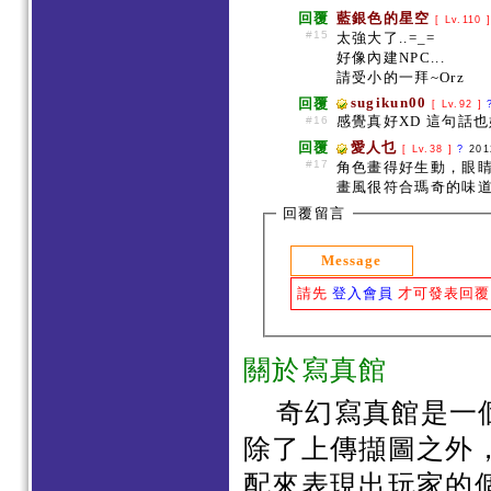
回覆
藍銀色的星空
[ Lv.110 
#15
太強大了..=_=
好像內建NPC...
請受小的一拜~Orz
sugikun00
回覆
[ Lv.92 ]
感覺真好XD 這句話
#16
回覆
愛人乜
[ Lv.38 ]
?
201
#17
角色畫得好生動，眼
畫風很符合瑪奇的味道~
回覆留言
Message
請先
登入會員
才可發表回覆
關於寫真館
奇幻寫真館是一
除了上傳擷圖之外
配來表現出玩家的