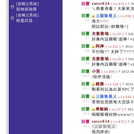
enter024
[攻略][系統]
回覆
[ Lv.473 ]
?
2
＼再畫再畫！大家來
#5
寵物探險隊
[攻略][系統]
回覆
乂薩魯曼乂
[ Lv.332 
精靈武器
#6
海大>//<
耶比耶比~帥斃嚕=]
回覆
夫妻善哉
[ Lv.22 ]
?
201
#7
好像內設圖喔!超棒! v(
回覆
阿摔
[ Lv.211 ]
?
2012
#8
不行啦!!! 太帥了!!!!!!!
回覆
夫妻善哉
[ Lv.22 ]
?
201
#9
好像內設圖喔!超棒! v(
回覆
小芙
[ Lv.205 ]
?
2012-0
#10
\哇伊洗版/
回覆
鏡雅
[ Lv.133 ]
?
2012
#11
剛看到以為出新NPC了
回覆
乂薩魯曼乂
[ Lv.332 
#12
害我也想跟海大交談XD
回覆
希歐納
[ Lv.27 ]
?
201
#13
嗚喔喔喔好帥wwww///
enter024
回覆
[ Lv.473 ]
?
2
>乂薩魯曼乂
#14
我貝婷的/