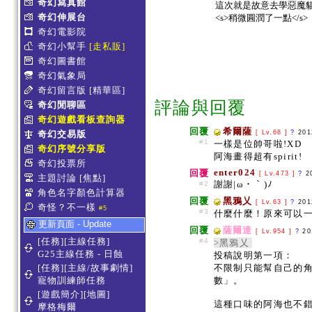
奇幻寫真館
這次就是故意去學惡魔貓
奇幻伸展台
<s>稍微圓潤了一點</s>
奇幻電影院
奇幻小幫手
[走私販]
奇幻圖書館
奇幻氣象局
奇幻留言版
[精華區]
評論與回覆
奇幻閒聊區
奇幻遊戲看板查詢器
回覆
希爾薩
奇幻交易版
[ Lv.68 ]
?
201
#1
一樣是位帥哥啦!XD
奇幻序號分享版
阿海畫得超有spirit!
奇幻投票所
enter024
回覆
[ Lv.473 ]
?
2
主題討論
[焦點]
謝謝|ω・｀)ﾉ
#2
角色名字顏色計算器
回覆
黑鴉乂
[ Lv.63 ]
?
201
奇怪？不一樣
#5
#3
什麼什麼！原來可以一
更新頁面 - Update
回覆
薩爾達
[ Lv.954 ]
?
20
[任務][主線任務]
#4
>黑鴉乂
G25主線任務 - 日蝕
投稿說明第一項：
[任務][主線/故事劇情]
不限制只能幫自己的
寵物訓練師任務
數」。
[遊戲簡介][地圖]
這種口味的阿海也不錯...
摩格梅爾