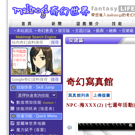
•
本站資訊
•
奇幻會員
•
留言版
•
主題討論
•
藝廊
•
繪圖
•
音樂廳
Mabinogi Search Engine
每種
寵物
的背包大
小都不相
同！
奇幻寫真館
技能快查 - Skill Jump
寫真館列表
上傳擷圖
數值增加技能
Update !
NPC-海XXX(2) [七週年活動
技能消耗表
[強度表]
快速功能 - Quick Menu
愛爾琳世界地圖
魔力賦予
[喜愛]