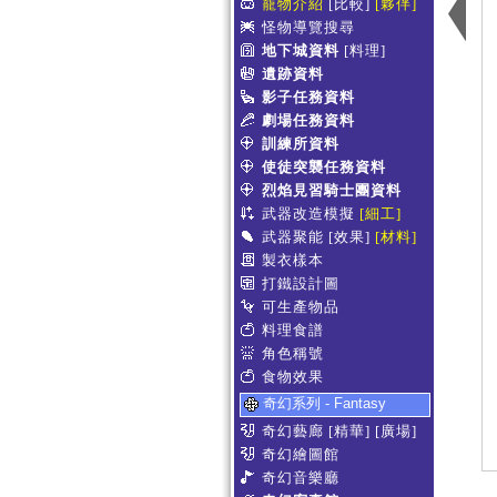
寵物介紹
[比較]
[夥伴]
怪物導覽搜尋
地下城資料
[料理]
遺跡資料
影子任務資料
劇場任務資料
訓練所資料
使徒突襲任務資料
烈焰見習騎士團資料
武器改造模擬
[細工]
武器聚能
[效果]
[材料]
製衣樣本
打鐵設計圖
可生產物品
料理食譜
角色稱號
食物效果
奇幻系列 - Fantasy
奇幻藝廊
[精華]
[廣場]
奇幻繪圖館
奇幻音樂廳