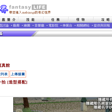
題討論
•
藝廊
•
繪圖
•
音樂廳
•
電影院
•
伸展台
•
相關網站
•
提供與回報
寫真館
館列表
上傳擷圖
拍 [造型搭配]