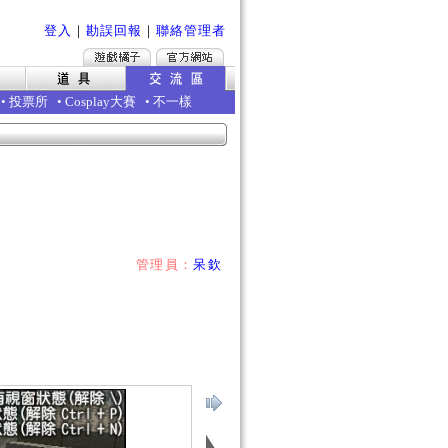
登入
｜
勘誤回報
｜
聯絡管理者
•
投票所
•
Cosplay大賽
•
不一樣
管理員：
呆欽