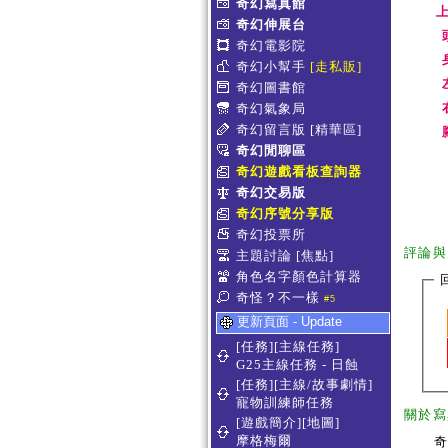
奇幻寫真館
上
奇幻伸展台
奇幻電影院
奇幻小幫手
[走私販]
奇幻圖書館
奇幻氣象局
奇幻留言版
[精華區]
奇幻閒聊區
奇幻遊戲看板查詢器
奇幻交易版
奇幻序號分享版
奇幻投票所
評論與
主題討論
[焦點]
角色名字顏色計算器
奇怪？不一樣
#5
更新頁面 - Update
[任務][主線任務]
G25主線任務 - 日蝕
[任務][主線/故事劇情]
寵物訓練師任務
關於寫
[遊戲簡介][地圖]
摩格梅爾