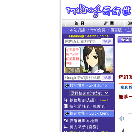
•
本站資訊
•
奇幻會員
•
留言版
•
主
Mabinogi Search Engine
想要看天
氣？到
奇
幻氣象局
瞭解！
奇幻
技能快查 - Skill Jump
寫真
無聊一
數值增加技能
Update !
技能消耗表
[強度表]
快速功能 - Quick Menu
愛爾琳世界地圖
魔力賦予
[喜愛]