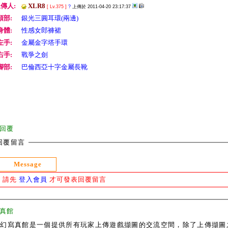
傳人:
XLR8
[ Lv.375 ]
?
上傳於 2011-04-20 23:17:37
頭部:
銀光三圓耳環(兩邊)
身體:
性感女郎褲裙
左手:
金屬金字塔手環
右手:
戰爭之劍
腳部:
巴倫西亞十字金屬長靴
回覆
回覆留言
Message
請先
登入會員
才可發表回覆留言
真館
奇幻寫真館是一個提供所有玩家上傳遊戲擷圖的交流空間，除了上傳擷圖