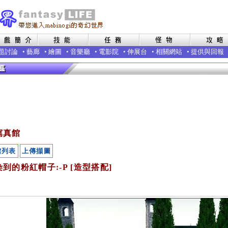
題討論
•
藝廊
•
繪圖
•
音樂廳
•
電影院
•
伸展台
•
相關網站
•
提供與回報
寫真館
館列表
上傳擷圖
到的粉紅帽子:-P [造型搭配]