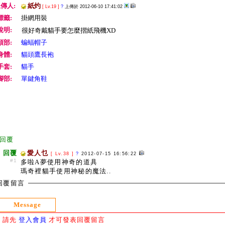
傳人:
紙灼
[ Lv.19 ]
?
上傳於 2012-06-10 17:41:02
標籤:
掛網用裝
說明:
很好奇戴貓手要怎麼摺紙飛機XD
頭部:
蝙蝠帽子
身體:
貓頭鷹長袍
手套:
貓手
腳部:
單鍵角鞋
回覆
回覆
愛人乜
[ Lv.38 ]
?
2012-07-15 16:56:22
#1
多啦A夢使用神奇的道具
瑪奇裡貓手使用神秘的魔法..
回覆留言
Message
請先
登入會員
才可發表回覆留言