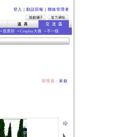
登入
｜
勘誤回報
｜
聯絡管理者
•
投票所
•
Cosplay大賽
•
不一樣
管理員：
呆欽