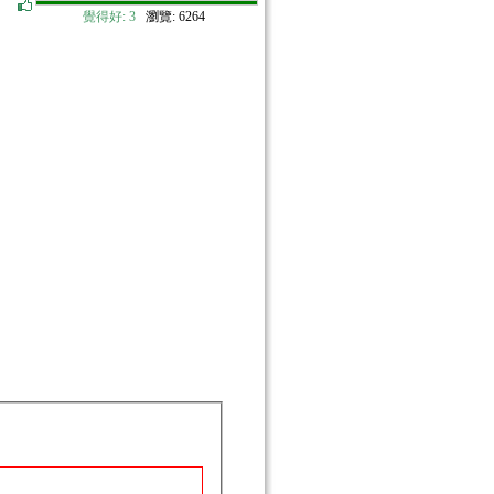
覺得好:
3
瀏覽: 6264