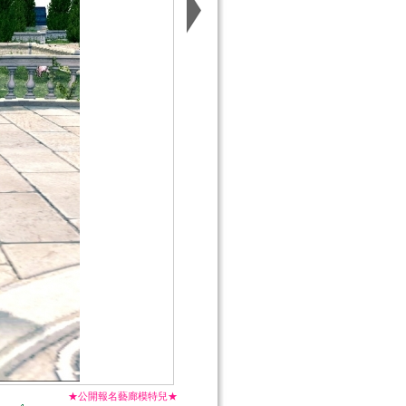
★公開報名藝廊模特兒★