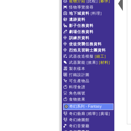
寵物介紹
[比較]
[夥伴]
怪物導覽搜尋
地下城資料
[料理]
遺跡資料
影子任務資料
劇場任務資料
訓練所資料
使徒突襲任務資料
烈焰見習騎士團資料
武器改造模擬
[細工]
武器聚能
[效果]
[材料]
製衣樣本
打鐵設計圖
可生產物品
料理食譜
角色稱號
食物效果
奇幻系列 - Fantasy
奇幻藝廊
[精華]
[廣場]
奇幻繪圖館
奇幻音樂廳