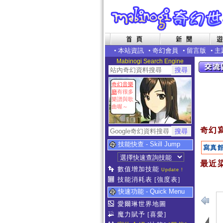
•
本站資訊
•
奇幻會員
•
留言版
•
主
Mabinogi Search Engine
奇幻音樂
廳
有很多
樂譜與歌
曲喔～
奇幻
技能快查 - Skill Jump
寫真
最近染
數值增加技能
Update !
技能消耗表
[強度表]
快速功能 - Quick Menu
愛爾琳世界地圖
魔力賦予
[喜愛]