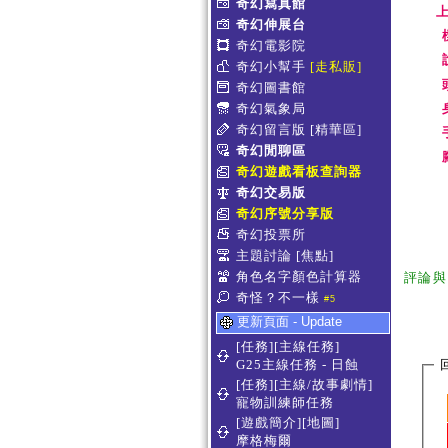
奇幻寫真館
上
奇幻伸展台
奇幻電影院
奇幻小幫手
[走私販]
奇幻圖書館
奇幻氣象局
奇幻留言版
[精華區]
奇幻閒聊區
奇幻遊戲看板查詢器
奇幻交易版
奇幻序號分享版
奇幻投票所
主題討論
[焦點]
角色名字顏色計算器
評論與
奇怪？不一樣
#5
更新頁面 - Update
[任務][主線任務]
G25主線任務 - 日蝕
[任務][主線/故事劇情]
寵物訓練師任務
[遊戲簡介][地圖]
摩格梅爾