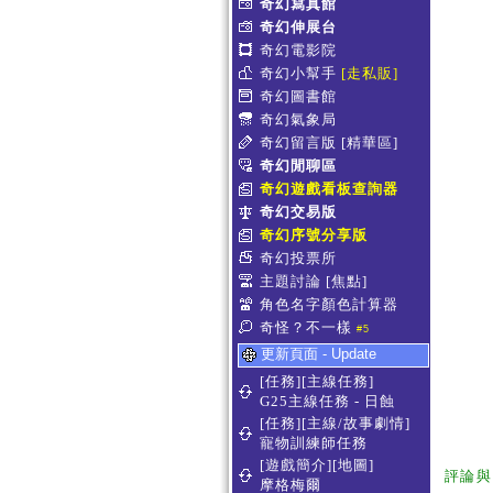
奇幻寫真館
奇幻伸展台
奇幻電影院
奇幻小幫手
[走私販]
奇幻圖書館
奇幻氣象局
奇幻留言版
[精華區]
奇幻閒聊區
奇幻遊戲看板查詢器
奇幻交易版
奇幻序號分享版
奇幻投票所
主題討論
[焦點]
角色名字顏色計算器
奇怪？不一樣
#5
更新頁面 - Update
[任務][主線任務]
G25主線任務 - 日蝕
[任務][主線/故事劇情]
寵物訓練師任務
[遊戲簡介][地圖]
評論與
摩格梅爾