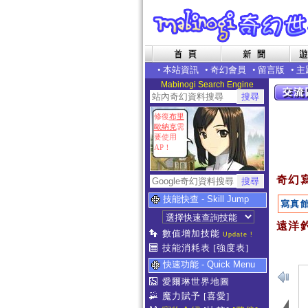
•
本站資訊
•
奇幻會員
•
留言版
•
主
Mabinogi Search Engine
修復
布里
歐納克
需
要使用
AP！
奇幻
技能快查 - Skill Jump
寫真
遠洋釣
數值增加技能
Update !
技能消耗表
[強度表]
快速功能 - Quick Menu
愛爾琳世界地圖
魔力賦予
[喜愛]