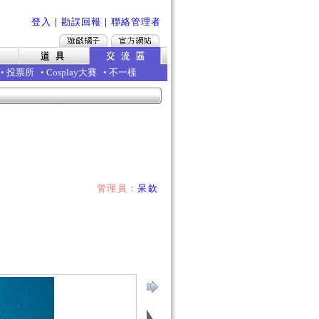
登入
｜
勘誤回報
｜
聯絡管理者
•
投票所
•
Cosplay大賽
•
不一樣
管理員：
呆欽