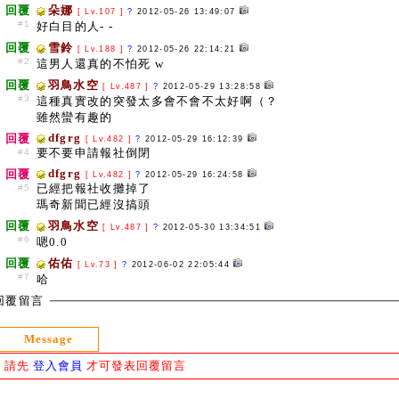
回覆
朵娜
[ Lv.107 ]
?
2012-05-26 13:49:07
#1
好白目的人- -
回覆
雪鈴
[ Lv.188 ]
?
2012-05-26 22:14:21
#2
這男人還真的不怕死 w
回覆
羽鳥水空
[ Lv.487 ]
?
2012-05-29 13:28:58
#3
這種真實改的突發太多會不會不太好啊（？
雖然蠻有趣的
dfgrg
回覆
[ Lv.482 ]
?
2012-05-29 16:12:39
要不要申請報社倒閉
#4
dfgrg
回覆
[ Lv.482 ]
?
2012-05-29 16:24:58
已經把報社收攤掉了
#5
瑪奇新聞已經沒搞頭
回覆
羽鳥水空
[ Lv.487 ]
?
2012-05-30 13:34:51
#6
嗯0.0
回覆
佑佑
[ Lv.73 ]
?
2012-06-02 22:05:44
#7
哈
回覆留言
Message
請先
登入會員
才可發表回覆留言