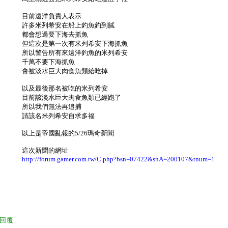
目前遠洋負責人表示
許多米列希安在船上釣魚釣到膩
都會想過要下海去抓魚
但這次是第一次有米列希安下海抓魚
所以警告所有來遠洋釣魚的米列希安
千萬不要下海抓魚
會被淡水巨大肉食魚類給吃掉
以及最後那名被吃的米列希安
目前該淡水巨大肉食魚類已經跑了
所以我們無法再追捕
請該名米列希安自求多福
以上是帝國亂報的5/26瑪奇新聞
這次新聞的網址
http://forum.gamer.com.tw/C.php?bsn=07422&snA=200107&tnum=1
回覆