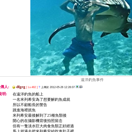
遠洋釣魚事件
傳人:
dfgrg
[ Lv.482 ]
?
上傳於 2012-05-26 12:26:07
說明:
在遠洋釣魚的船上
一名米列希安為了想要解釣魚成就
所以不顧船長的警告
跳進海裡抓魚
米列希安最後解到了25種魚類後
開心的在攝影機背後拍照留念
但有一隻淡水巨大肉食魚類正好經過
馬上就過去把米列希安給吃進肚子裡