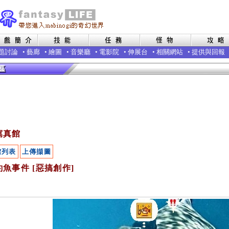
題討論
•
藝廊
•
繪圖
•
音樂廳
•
電影院
•
伸展台
•
相關網站
•
提供與回報
寫真館
館列表
上傳擷圖
魚事件 [惡搞創作]