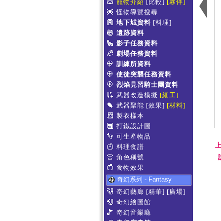
寵物介紹
[比較]
[夥伴]
怪物導覽搜尋
地下城資料
[料理]
遺跡資料
影子任務資料
劇場任務資料
訓練所資料
使徒突襲任務資料
烈焰見習騎士團資料
武器改造模擬
[細工]
武器聚能
[效果]
[材料]
製衣樣本
打鐵設計圖
可生產物品
上
料理食譜
角色稱號
食物效果
奇幻系列 - Fantasy
奇幻藝廊
[精華]
[廣場]
奇幻繪圖館
奇幻音樂廳