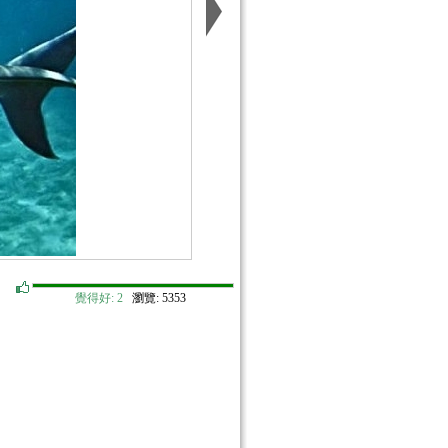
覺得好:
2
瀏覽: 5353